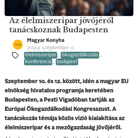
Az élelmiszeripar jövőjéről
tanácskoznak Budapesten
Magyar Konyha
2024. szeptember 11.
élelmiszeripar
,
ökogazdálkodás
,
konferencia
,
budapest
Szeptember 10. és 12. között, idén a magyar EU
elnökség hivatalos programja keretében
Budapesten, a Pesti Vigadóban tartják az
Európai Ökogazdálkodási Kongresszust. A
tanácskozás témája közös vízió kialakítása az
élelmiszeripar és a mezőgazdaság jövőjéről.