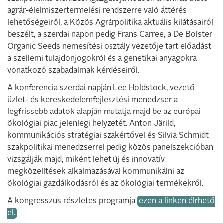
agrár-élelmiszertermelési rendszerre való áttérés
lehetőségeiről, a Közös Agrárpolitika aktuális kilátásairól
beszélt, a szerdai napon pedig Frans Carree, a De Bolster
Organic Seeds nemesítési osztály vezetője tart előadást
a szellemi tulajdonjogokról és a genetikai anyagokra
vonatkozó szabadalmak kérdéseiről.
A konferencia szerdai napján Lee Holdstock, vezető
üzlet- és kereskedelemfejlesztési menedzser a
legfrissebb adatok alapján mutatja majd be az európai
ökológiai piac jelenlegi helyzetét. Anton Järild,
kommunikációs stratégiai szakértővel és Silvia Schmidt
szakpolitikai menedzserrel pedig közös panelszekcióban
vizsgálják majd, miként lehet új és innovatív
megközelítések alkalmazásával kommunikálni az
ökológiai gazdálkodásról és az ökológiai termékekről.
A kongresszus részletes programja
ezen a linken élrhető
el.