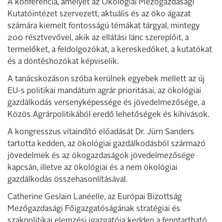
A konferencia, amelyet az Ökológiai Mezőgazdasági
Kutatóintézet szervezett, aktuális és az öko ágazat
számára kiemelt fontosságú témákat tárgyal, mintegy
200 résztvevővel, akik az ellátási lánc szereplőit, a
termelőket, a feldolgozókat, a kereskedőket, a kutatókat
és a döntéshozókat képviselik.
A tanácskozáson szóba kerülnek egyebek mellett az új
EU-s politikai mandátum agrár prioritásai, az ökológiai
gazdálkodás versenyképessége és jövedelmezősége, a
Közös Agrárpolitikából eredő lehetőségek és kihívások.
A kongresszus vitaindító előadását Dr. Jürn Sanders
tartotta kedden, az ökológiai gazdálkodásból származó
jövedelmek és az ökogazdaságok jövedelmezősége
kapcsán, illetve az ökológiai és a nem ökológiai
gazdálkodás összehasonlításával.
Catherine Geslain Lanéelle, az Európai Bizottság
Mezőgazdasági Főigazgatóságának stratégiai és
szakpolitikai elemzési igazgatója kedden a fenntartható