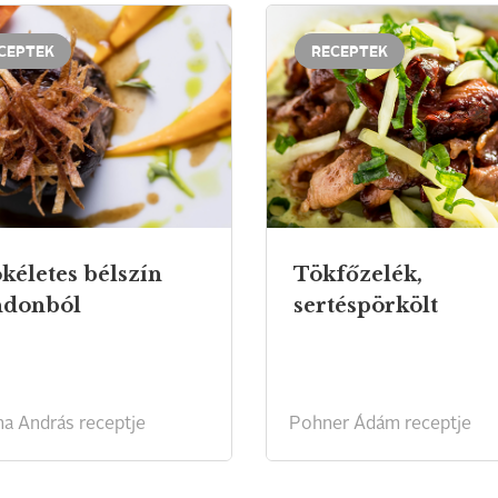
CEPTEK
RECEPTEK
ökéletes bélszín
Tökfőzelék,
ndonból
sertéspörkölt
a András receptje
Pohner Ádám receptje