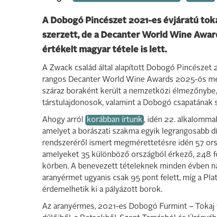
A Dobogó Pincészet 2021-es évjáratú tok
szerzett, de a Decanter World Wine Awa
értékelt magyar tétele is lett.
A Zwack család által alapított Dobogó Pincészet 
rangos Decanter World Wine Awards 2025-ös meg
száraz boraként került a nemzetközi élmezőnybe,
társtulajdonosok, valamint a Dobogó csapatának 
Ahogy arról
korábban írtunk
, idén 22. alkalomma
amelyet a borászati szakma egyik legrangosabb dí
rendszeréről ismert megmérettetésre idén 57 ors
amelyeket 35 különböző országból érkező, 248 fő
körben. A benevezett tételeknek minden évben na
aranyérmet ugyanis csak 95 pont felett, míg a Pl
érdemelhetik ki a pályázott borok.
Az aranyérmes, 2021-es Dobogó Furmint – Tokaj f