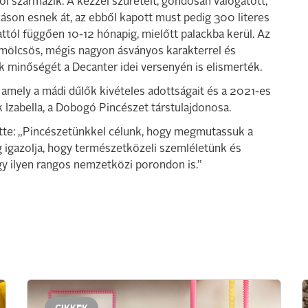
l származik. A kézzel szüretelt, gondosan válogatott,
záson esnek át, az ebből kapott must pedig 300 literes
ttól függően 10-12 hónapig, mielőtt palackba kerül. Az
ümölcsös, mégis nagyon ásványos karakterrel és
k minőségét a Decanter idei versenyén is elismerték.
mely a mádi dűlők kivételes adottságait és a 2021-es
 Izabella, a Dobogó Pincészet társtulajdonosa.
tte: „Pincészetünkkel célunk, hogy megmutassuk a
ig igazolja, hogy természetközeli szemléletünk és
 ilyen rangos nemzetközi porondon is.”