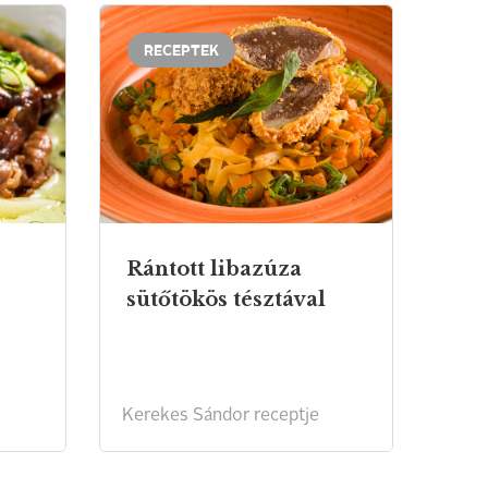
RECEPTEK
Rántott libazúza
sütőtökös tésztával
Kerekes Sándor receptje