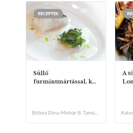
RECEPTEK
RE
Süllő
A t
furmintmártással, kaporolajjal, uborkasalátával
Lo
Bittera Dóra–Molnár B. Tamás receptje
Katon