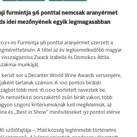
aji furmintja 96 ponttal nemcsak aranyérmet
rds idei mezőnyének egyik legmagasabban
2021-es Furmintja 96 ponttal aranyérmet szerzett a
mérettetésén. A tétel az év legkiemelkedőbb magyar
 visszaigazolva Zwack Izabella és Domokos Attila
szakmai munkáját.
l került sor a Decanter World Wine Awards versenyére,
jaként tartanak számon. A 100 pontos bírálati
zágból több mint 16 000 bortételt neveztek be,
s nemzetközi borszakértő zsűri bírált vakon, több
gyon szigorú kritériumoknak kell megfelelniük, az
atina és „Best in Show” minősítéseket 97 pontot elérve
ő szőlőfajtája –, Mád község leghíresebb történelmi