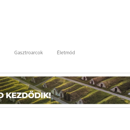
k
Gasztroarcok
Életmód