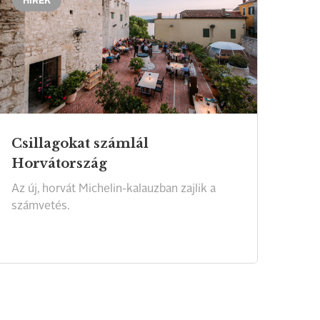
HÍREK
Csillagokat számlál
Horvátország
Az
új,
horvát
Michelin-kalauzban
zajlik
a
számvetés.