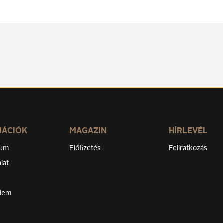
MÁCIÓK
MAGAZIN
HÍRLEVÉL
zum
Előfizetés
Feliratkozás
lat
elem