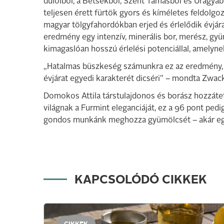
dűlőiből, a Betsekből, Szent Tamásból és Úrágyábó
teljesen érett fürtök gyors és kíméletes feldolgo
magyar tölgyfahordókban erjed és érlelődik évjára
eredmény egy intenzív, minerális bor, merész, gy
kimagaslóan hosszú érlelési potenciállal, amelyne
„Hatalmas büszkeség számunkra ez az eredmény, a
évjárat egyedi karakterét dicséri” – mondta Zwack
Domokos Attila társtulajdonos és borász hozzáte
világnak a Furmint eleganciáját, ez a 96 pont ped
gondos munkánk meghozza gyümölcsét – akár egy
KAPCSOLÓDÓ CIKKEK