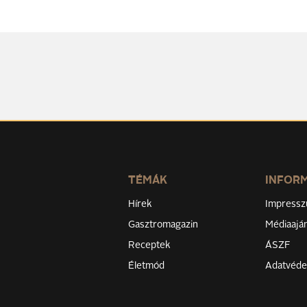
TÉMÁK
INFOR
Hírek
Impress
Gasztromagazin
Médiaaján
Receptek
ÁSZF
Életmód
Adatvéd