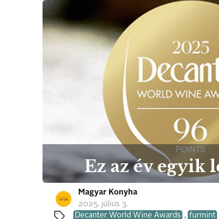
Ez az év egyik
Magyar Konyha
2025. július 3.
Decanter World Wine Awards
,
furmint