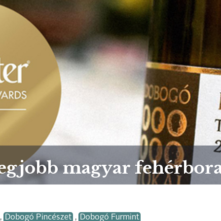
 legjobb magyar fehérbor
,
Dobogó Pincészet
,
Dobogó Furmint