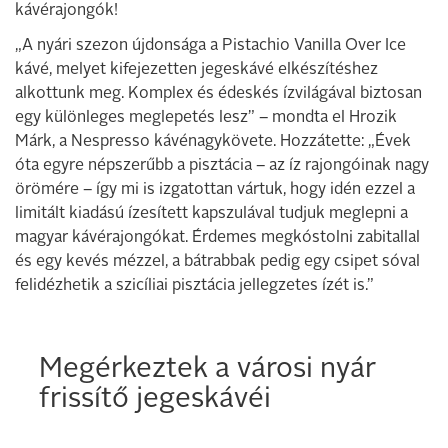
kávérajongók!
„A nyári szezon újdonsága a Pistachio Vanilla Over Ice
kávé, melyet kifejezetten jegeskávé elkészítéshez
alkottunk meg. Komplex és édeskés ízvilágával biztosan
egy különleges meglepetés lesz” – mondta el Hrozik
Márk, a Nespresso kávénagykövete. Hozzátette: „Évek
óta egyre népszerűbb a pisztácia – az íz rajongóinak nagy
örömére – így mi is izgatottan vártuk, hogy idén ezzel a
limitált kiadású ízesített kapszulával tudjuk meglepni a
magyar kávérajongókat. Érdemes megkóstolni zabitallal
és egy kevés mézzel, a bátrabbak pedig egy csipet sóval
felidézhetik a szicíliai pisztácia jellegzetes ízét is.”
Megérkeztek a városi nyár
frissítő jegeskávéi