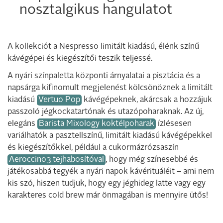
nosztalgikus hangulatot
A kollekciót a Nespresso limitált kiadású, élénk színű
kávégépei és kiegészítői teszik teljessé.
A nyári színpaletta központi árnyalatai a pisztácia és a
napsárga kifinomult megjelenést kölcsönöznek a limitált
kiadású
Vertuo Pop
kávégépeknek, akárcsak a hozzájuk
passzoló jégkockatartónak és utazópoharaknak. Az új,
elegáns
Barista Mixology koktélpoharak
ízlésesen
variálhatók a pasztellszínű, limitált kiadású kávégépekkel
és kiegészítőkkel, például a cukormázrózsaszín
Aeroccino3 tejhabosítóval
, hogy még színesebbé és
játékosabbá tegyék a nyári napok kávérituáléit – ami nem
kis szó, hiszen tudjuk, hogy egy jéghideg latte vagy egy
karakteres cold brew már önmagában is mennyire ütős!