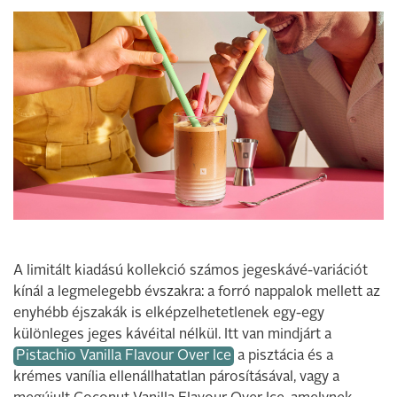
A limitált kiadású kollekció számos jegeskávé-variációt
kínál a legmelegebb évszakra: a forró nappalok mellett az
enyhébb éjszakák is elképzelhetetlenek egy-egy
különleges jeges kávéital nélkül. Itt van mindjárt a
Pistachio Vanilla Flavour Over Ice
a pisztácia és a
krémes vanília ellenállhatatlan párosításával, vagy a