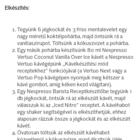
Elkészítés:
Tegyünk 6 jégkockát és 3 friss mentalevelet egy
nagy méretű koktélpohárba, majd öntsünk rá a
vaníliaszirupot. Töltsünk a kókuszvizet a pohárba.
Egy másik pohárba készítsünk 80 ml Nespresso
Vertuo Coconut Vanilla Over Ice kávét a Nespresso
Vertuo kávégépünk „Kávékészítési mód
receptekhez” funkciójával (a Vertuo Next vagy a
Vertuo Pop kávégépen nyomjuk meg kétszer a
kávé gombot, amíg kéken kezd világítani).
Egy Nespresso Barista Receptkészítőbe tegyünk 1
db jégkockát, öntsük rá az elkészült kávét, majd
válasszuk ki az „Iced Nitro” receptet. A kávéhabot
egy shaker segítségével is elkészíthetjük, ehhez
alaposan rázzuk össze a jégkockát és az elkészült
kávét.
Óvatosan töltsük az elkészült kávéhabot