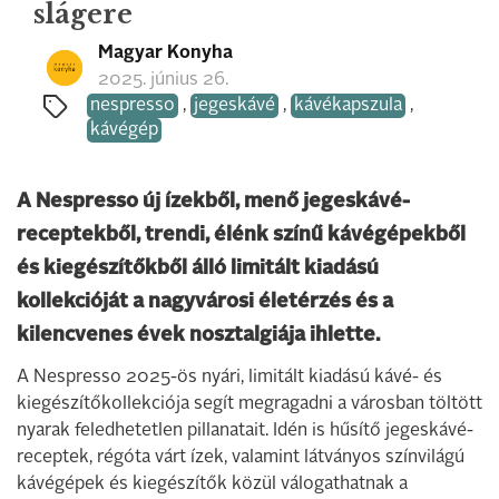
slágere
Magyar Konyha
2025. június 26.
nespresso
,
jegeskávé
,
kávékapszula
,
kávégép
A Nespresso új ízekből, menő jegeskávé-
receptekből, trendi, élénk színű kávégépekből
és kiegészítőkből álló limitált kiadású
kollekcióját a nagyvárosi életérzés és a
kilencvenes évek nosztalgiája ihlette.
A Nespresso 2025-ös nyári, limitált kiadású kávé- és
kiegészítőkollekciója segít megragadni a városban töltött
nyarak feledhetetlen pillanatait. Idén is hűsítő jegeskávé-
receptek, régóta várt ízek, valamint látványos színvilágú
kávégépek és kiegészítők közül válogathatnak a