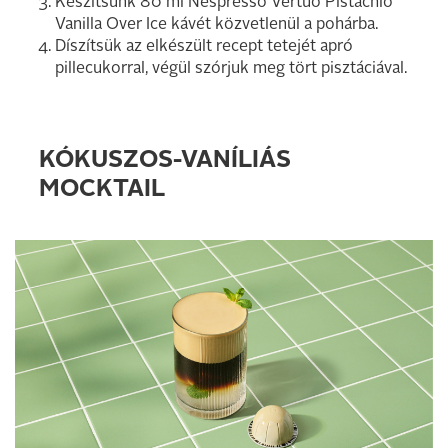
Készítsünk 80 ml Nespresso Vertuo Pistachio
Vanilla Over Ice kávét közvetlenül a pohárba.
Díszítsük az elkészült recept tetejét apró
pillecukorral, végül szórjuk meg tört pisztáciával.
KÓKUSZOS-VANÍLIÁS
MOCKTAIL