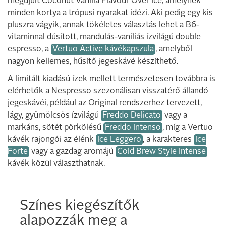
megújult Coconut Vanilla Flavour Over Ice, amelynek
minden kortya a trópusi nyarakat idézi. Aki pedig egy kis
pluszra vágyik, annak tökéletes választás lehet a B6-
vitaminnal dúsított, mandulás-vaníliás ízvilágú double
espresso, a
Vertuo Active kávékapszula
, amelyből
nagyon kellemes, hűsítő jegeskávé készíthető.
A limitált kiadású ízek mellett természetesen továbbra is
elérhetők a Nespresso szezonálisan visszatérő állandó
jegeskávéi, például az Original rendszerhez tervezett,
lágy, gyümölcsös ízvilágú
Freddo Delicato
vagy a
markáns, sötét pörkölésű
Freddo Intenso
, míg a Vertuo
kávék rajongói az élénk
Ice Leggero
, a karakteres
Ice
Forte
vagy a gazdag aromájú
Cold Brew Style Intense
kávék közül választhatnak.
Színes kiegészítők
alapozzák meg a