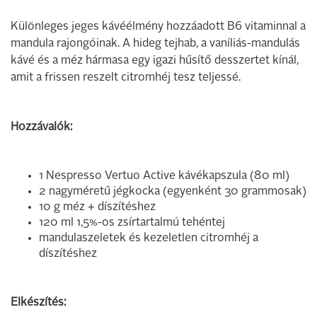
Különleges jeges kávéélmény hozzáadott B6 vitaminnal a
mandula rajongóinak. A hideg tejhab, a vaníliás-mandulás
kávé és a méz hármasa egy igazi hűsítő desszertet kínál,
amit a frissen reszelt citromhéj tesz teljessé.
Hozzávalók:
1 Nespresso Vertuo Active kávékapszula (80 ml)
2 nagyméretű jégkocka (egyenként 30 grammosak)
10 g méz + díszítéshez
120 ml 1,5%-os zsírtartalmú tehéntej
mandulaszeletek és kezeletlen citromhéj a
díszítéshez
Elkészítés: