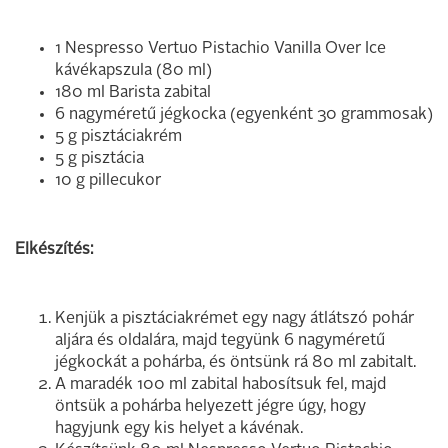
1 Nespresso Vertuo Pistachio Vanilla Over Ice
kávékapszula (80 ml)
180 ml Barista zabital
6 nagyméretű jégkocka (egyenként 30 grammosak)
5 g pisztáciakrém
5 g pisztácia
10 g pillecukor
Elkészítés:
Kenjük a pisztáciakrémet egy nagy átlátszó pohár
aljára és oldalára, majd tegyünk 6 nagyméretű
jégkockát a pohárba, és öntsünk rá 80 ml zabitalt.
A maradék 100 ml zabital habosítsuk fel, majd
öntsük a pohárba helyezett jégre úgy, hogy
hagyjunk egy kis helyet a kávénak.