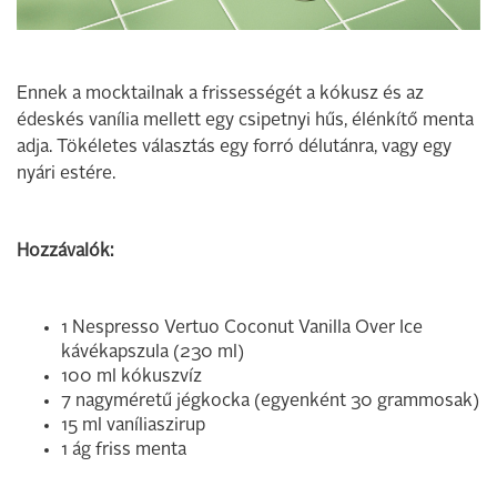
Ennek a mocktailnak a frissességét a kókusz és az
édeskés vanília mellett egy csipetnyi hűs, élénkítő menta
adja. Tökéletes választás egy forró délutánra, vagy egy
nyári estére.
Hozzávalók:
1 Nespresso Vertuo Coconut Vanilla Over Ice
kávékapszula (230 ml)
100 ml kókuszvíz
7 nagyméretű jégkocka (egyenként 30 grammosak)
15 ml vaníliaszirup
1 ág friss menta