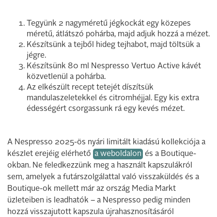
Tegyünk 2 nagyméretű jégkockát egy közepes
méretű, átlátszó pohárba, majd adjuk hozzá a mézet.
Készítsünk a tejből hideg tejhabot, majd töltsük a
jégre.
Készítsünk 80 ml Nespresso Vertuo Active kávét
közvetlenül a pohárba.
Az elkészült recept tetejét díszítsük
mandulaszeletekkel és citromhéjjal. Egy kis extra
édességért csorgassunk rá egy kevés mézet.
A Nespresso 2025-ös nyári limitált kiadású kollekciója a
készlet erejéig elérhető
a weboldalon
és a Boutique-
okban. Ne feledkezzünk meg a használt kapszulákról
sem, amelyek a futárszolgálattal való visszaküldés és a
Boutique-ok mellett már az ország Media Markt
üzleteiben is leadhatók – a Nespresso pedig minden
hozzá visszajutott kapszula újrahasznosításáról