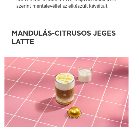
közvetlenül a kókuszvízre, majd díszítsük ízlés
szerint mentalevéllel az elkészült kávéitalt.
MANDULÁS-CITRUSOS JEGES
LATTE