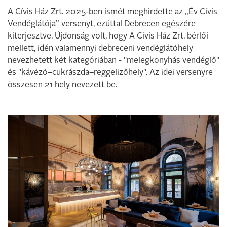
A Cívis Ház Zrt. 2025-ben ismét meghirdette az „Év Cívis
Vendéglátója” versenyt, ezúttal Debrecen egészére
kiterjesztve. Újdonság volt, hogy A Cívis Ház Zrt. bérlői
mellett, idén valamennyi debreceni vendéglátóhely
nevezhetett két kategóriában - "melegkonyhás vendéglő"
és "kávézó–cukrászda–reggelizőhely". Az idei versenyre
összesen 21 hely nevezett be.