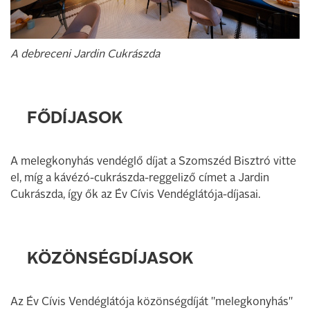
A debreceni Jardin Cukrászda
FŐDÍJASOK
A melegkonyhás vendéglő díjat a Szomszéd Bisztró vitte
el, míg a kávézó-cukrászda-reggeliző címet a Jardin
Cukrászda, így ők az Év Cívis Vendéglátója-díjasai.
KÖZÖNSÉGDÍJASOK
Az Év Cívis Vendéglátója közönségdíját "melegkonyhás"