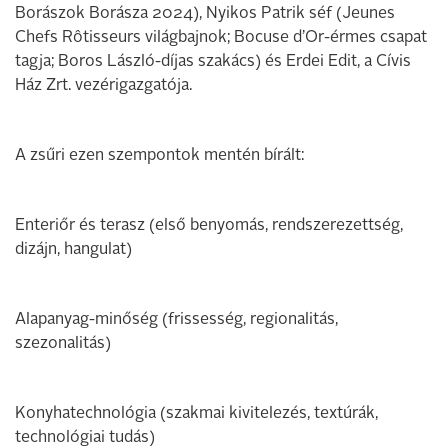
Borászok Borásza 2024), Nyikos Patrik séf (Jeunes
Chefs Rôtisseurs világbajnok; Bocuse d’Or-érmes csapat
tagja; Boros László-díjas szakács) és Erdei Edit, a Cívis
Ház Zrt. vezérigazgatója.
A zsűri ezen szempontok mentén bírált:
Enteriőr és terasz (első benyomás, rendszerezettség,
dizájn, hangulat)
Alapanyag-minőség (frissesség, regionalitás,
szezonalitás)
Konyhatechnológia (szakmai kivitelezés, textúrák,
technológiai tudás)