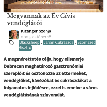
Megvannak az Év Cívis
vendéglátói
Kitzinger Szonja
2025. október 18.
Blacksheep
,
Jardin Cukrászda
,
Szomszéd
Bisztró
A megmérettetés célja, hogy elismerje
Debrecen meghatározó gasztronómiai
szereplőit és ösztönözze az éttermeket,
vendéglőket, kávézókat és cukrászdákat a
folyamatos fejlődésre, ezzel is emelve a város
vendéglátásának színvonalát.