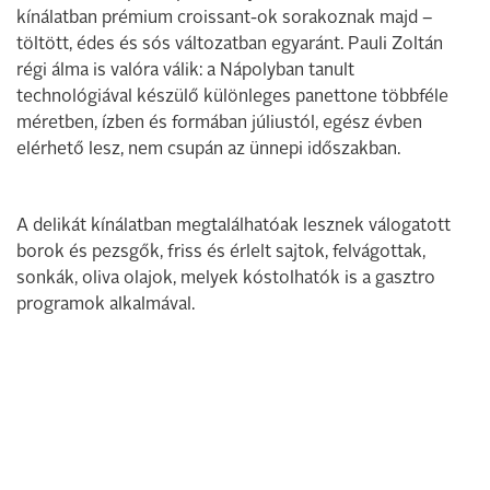
kínálatban prémium croissant-ok sorakoznak majd –
töltött, édes és sós változatban egyaránt. Pauli Zoltán
régi álma is valóra válik: a Nápolyban tanult
technológiával készülő különleges panettone többféle
méretben, ízben és formában júliustól, egész évben
elérhető lesz, nem csupán az ünnepi időszakban.
A delikát kínálatban megtalálhatóak lesznek válogatott
borok és pezsgők, friss és érlelt sajtok, felvágottak,
sonkák, oliva olajok, melyek kóstolhatók is a gasztro
programok alkalmával.