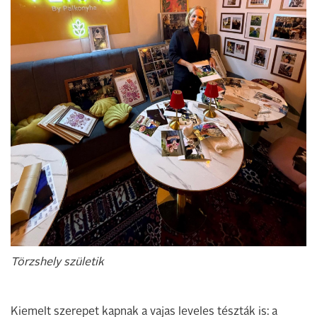
Törzshely születik
Kiemelt szerepet kapnak a vajas leveles tészták is: a