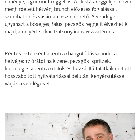
élménye, a gourmet reggeli is. A „lusták reggelije” néven
meghirdetett hétvégi brunch előzetes foglalással,
szombaton és vasárnap lesz elérhető. A vendégek
ugyanazt a bőséges, falusi pezsgős reggelit élvezhetik
majd, amelyért sokan Palkonyára is visszatérnek.
Péntek esténként aperitivo hangolódással indul a
hétvége: 17 órától halk zene, pezsgők, spritzek,
különleges aperitivo italok és hozzá illő falatkák mellett
hosszabbított nyitvatartással délutáni kenyérsütéssel
várják a vendégeket.