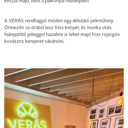
készül majd, mint a palkonyai műhelyben.
A VERÁS rendhagyó módon egy délutáni pékműhely.
Őrmezőn 12-órától lesz friss kenyér, és munka után,
hiánypótló jelleggel hazafele is lehet majd friss ropogós
kovászos kenyeret vásárolni.