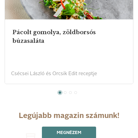
Pácolt gomolya, zöldborsós
búzasaláta
Csécsei László és Orcsik Edit receptje
Legújabb magazin számunk!
MEGNÉZEM