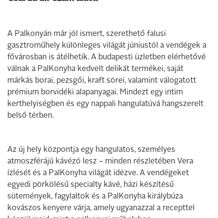
A Palkonyán már jól ismert, szerethető falusi
gasztroműhely különleges világát júniustól a vendégek a
fővárosban is átélhetik. A budapesti üzletben elérhetővé
válnak a PalKonyha kedvelt delikát termékei, saját
márkás borai, pezsgői, kraft sörei, valamint válogatott
prémium borvidéki alapanyagai. Mindezt egy intim
kerthelyiségben és egy nappali hangulatúvá hangszerelt
belső térben.
Az új hely központja egy hangulatos, személyes
atmoszférájú kávézó lesz – minden részletében Vera
ízlését és a PalKonyha világát idézve. A vendégeket
egyedi pörkölésű specialty kávé, házi készítésű
sütemények, fagylaltok és a PalKonyha királybúza
kovászos kenyere várja, amely ugyanazzal a recepttel