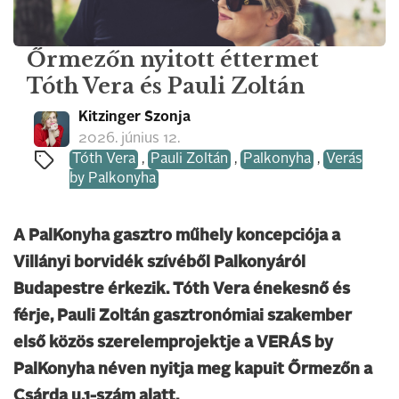
Őrmezőn nyitott éttermet
Tóth Vera és Pauli Zoltán
Kitzinger Szonja
2026. június 12.
Tóth Vera
,
Pauli Zoltán
,
Palkonyha
,
Verás
by Palkonyha
A PalKonyha gasztro műhely koncepciója a
Villányi borvidék szívéből Palkonyáról
Budapestre érkezik. Tóth Vera énekesnő és
férje, Pauli Zoltán gasztronómiai szakember
első közös szerelemprojektje a VERÁS by
PalKonyha néven nyitja meg kapuit Őrmezőn a
Csárda u.1-szám alatt.