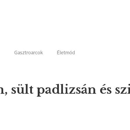
k
Gasztroarcok
Életmód
sült padlizsán és sz