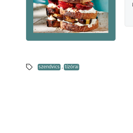
szendvics
,
tízórai