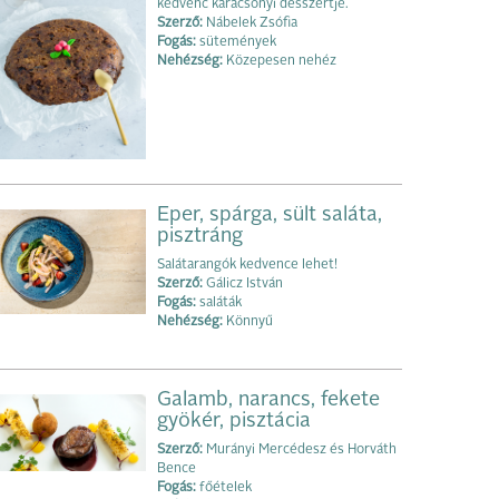
kedvenc karácsonyi desszertje.
Szerző:
Nábelek Zsófia
Fogás:
sütemények
Nehézség:
Közepesen nehéz
Eper, spárga, sült saláta,
pisztráng
Salátarangók kedvence lehet!
Szerző:
Gálicz István
Fogás:
saláták
Nehézség:
Könnyű
Galamb, narancs, fekete
gyökér, pisztácia
Szerző:
Murányi Mercédesz és Horváth
Bence
Fogás:
főételek