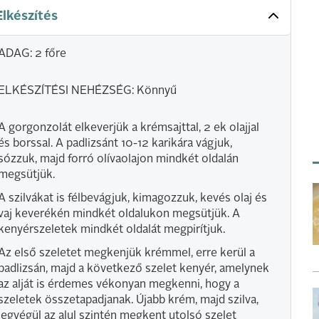
Elkészítés
ADAG: 2 főre
ELKÉSZÍTÉSI NEHÉZSÉG: Könnyű
A gorgonzolát elkeverjük a krémsajttal, 2 ek olajjal
és borssal. A padlizsánt 10-12 karikára vágjuk,
sózzuk, majd forró olívaolajon mindkét oldalán
megsütjük.
A szilvákat is félbevágjuk, kimagozzuk, kevés olaj és
vaj keverékén mindkét oldalukon megsütjük. A
kenyérszeletek mindkét oldalát megpirítjuk.
Az első szeletet megkenjük krémmel, erre kerül a
padlizsán, majd a következő szelet kenyér, amelynek
az alját is érdemes vékonyan megkenni, hogy a
szeletek összetapadjanak. Újabb krém, majd szilva,
legvégül az alul szintén megkent utolsó szelet