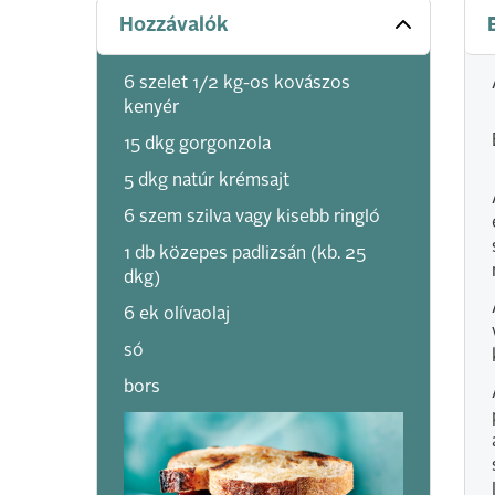
Hozzávalók
6 szelet 1/2 kg-os kovászos
kenyér
15 dkg gorgonzola
5 dkg natúr krémsajt
6 szem szilva vagy kisebb ringló
1 db közepes padlizsán (kb. 25
dkg)
6 ek olívaolaj
só
bors