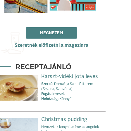
MEGNÉZEM
Szeretnék előfizetni a magazinra
RECEPTAJÁNLÓ
Karszt-vidéki jota leves
Szerző:
Domačija Šajna Étterem
(Sezana, Szlovénia)
Fogás:
levesek
Nehézség:
Könnyű
Christmas pudding
Nemzetek konyhája: íme az angolok