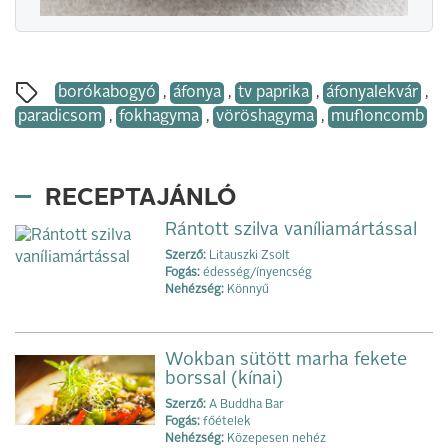
borókabogyó
,
áfonya
,
tv paprika
,
áfonyalekvár
,
paradicsom
,
fokhagyma
,
vöröshagyma
,
mufloncomb
RECEPTAJÁNLÓ
Rántott szilva vaníliamártással
Szerző:
Litauszki Zsolt
Fogás:
édesség/ínyencség
Nehézség:
Könnyű
Wokban sütött marha fekete
borssal (kínai)
Szerző:
A Buddha Bar
Fogás:
főételek
Nehézség:
Közepesen nehéz