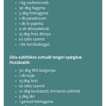
1 kg mufloncomb
30 dkg hagyma
5 dkg fokhagyma
1 db paradicsom
1 db tv paprika
2 ek áfonyalekvár
15 dkg friss áfonya
só ízlés szerint
1 kk borókabogyó
Diós-sütőtökös sufnudli tengeri spárgával
Hozzávalók:
50 dkg főtt burgonya
1 db tojás
15 dkg liszt
só ízlés szerint
10 dkg kockázott, forrázott sütőtök
5 dkg dió
1 gerezd fokhagyma