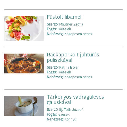
Füstölt libamell
Szerző:
Mautner Zsófia
Fogás:
főételek
Nehézség:
Közepesen nehéz
Rackapörkölt juhtúrós
puliszkával
Szerző:
Katina István
Fogás:
főételek
Nehézség:
Közepesen nehéz
Tárkonyos vadraguleves
galuskával
Szerző:
Ifj. Tóth József
Fogás:
levesek
Nehézség:
Könnyű