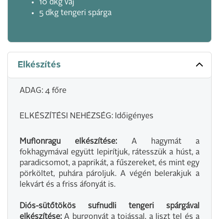
10 dkg vaj
5 dkg tengeri spárga
Elkészítés
ADAG: 4 főre
ELKÉSZÍTÉSI NEHÉZSÉG: Időigényes
Muflonragu elkészítése:
A hagymát a
fokhagymával együtt lepirítjuk, rátesszük a húst, a
paradicsomot, a paprikát, a fűszereket, és mint egy
pörköltet, puhára pároljuk. A végén belerakjuk a
lekvárt és a friss áfonyát is.
Diós-sütőtökös sufnudli tengeri spárgával
elkészítése:
A burgonyát a tojással, a liszt tel és a