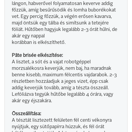
lángon, habverővel folyamatosan keverve addig
főzzük, amíg besűrűsödik és lomha buborékokat
vet. Egy percig főzzük, a végén erősen kavarva,
majd öntsük egy tálba és simítsunk a tetejére
fóliát. Hűtőben hagyjuk legalább 2-3 órát hűlni, de
akár egy nappal
korábban is elkészíthető.
Pâte brisée elkészítése:
A lisztet, a sót és a vajat robotgéppel
morzsalékosra keverjük, nem baj, ha maradnak
benne kisebb, maximum félcentis vajdarabok. 2-3
részletben hozzáadjuk a jeges vizet, épp csak
addig keverjük tovább, amíg a tészta összeáll.
Lefóliázva tegyük hűtőbe legalább 4 órára, vagy
akár egy éjszakára.
Összeállítása:
A tésztát lisztezett felületen fél centi vékonyra
nyújtjuk, egy sütőpapírra húzzuk, és fél órát