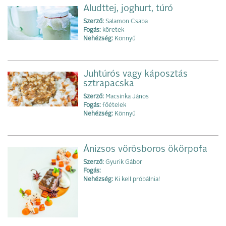
Aludttej, joghurt, túró
Szerző:
Salamon Csaba
Fogás:
köretek
Nehézség:
Könnyű
Juhtúrós vagy káposztás
sztrapacska
Szerző:
Macsinka János
Fogás:
főételek
Nehézség:
Könnyű
Ánizsos vörösboros ökörpofa
Szerző:
Gyurik Gábor
Fogás:
Nehézség:
Ki kell próbálnia!