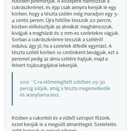
hűtőben pihentetjük. A közepére halmozzuk a
cukrászkrémet, és épp csak annyira kenjük le egy
körben, hogy a tészta szélén még maradjon egy 3-
4 centis perem. Újra hűtőbe tesszük 20 percre,
közben előkészítjük az almákat: meghámozzuk,
kivájjuk a magházát és 2 mm-es szeletekre vágjuk.
Sorban a cukrászkrémre tesszük a széléről
indulva, úgy jó, ha a szeletek átfedik egymást. A
tészta szélét körben 10 centinként bevágjuk, ezt a
peremet pedig az alma szélére hajtjuk, majd a
felvert tojássárgájával lekenjük.
200 ˚C-ra előmelegített sütőben 25-30
percig sütjük, amíg a tészta megemelkedik
és aranybarna lesz.
Közben a cukorból és a vízből szirupot főzünk,
ezzel kenjük le a megsült almaréteget. Szeletelés