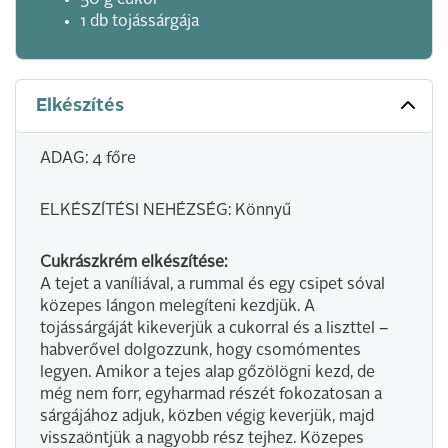
50 g cukor
1 db tojássárgája
Elkészítés
ADAG: 4 főre
ELKÉSZÍTÉSI NEHÉZSÉG: Könnyű
Cukrászkrém elkészítése:
A tejet a vaníliával, a rummal és egy csipet sóval
közepes lángon melegíteni kezdjük. A
tojássárgáját kikeverjük a cukorral és a liszttel –
habverővel dolgozzunk, hogy csomómentes
legyen. Amikor a tejes alap gőzölögni kezd, de
még nem forr, egyharmad részét fokozatosan a
sárgájához adjuk, közben végig keverjük, majd
visszaöntjük a nagyobb rész tejhez. Közepes