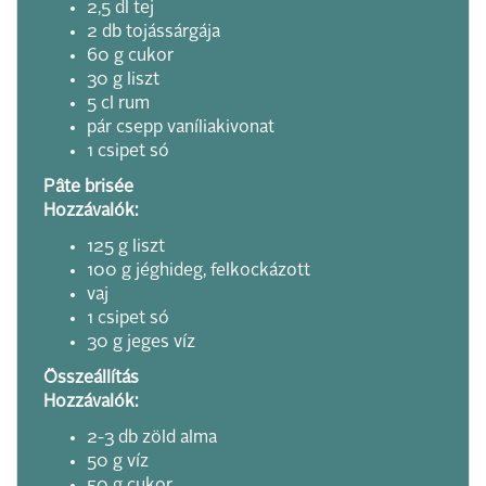
2,5 dl tej
2 db tojássárgája
60 g cukor
30 g liszt
5 cl rum
pár csepp vaníliakivonat
1 csipet só
Pâte brisée
Hozzávalók:
125 g liszt
100 g jéghideg, felkockázott
vaj
1 csipet só
30 g jeges víz
Összeállítás
Hozzávalók:
2-3 db zöld alma
50 g víz