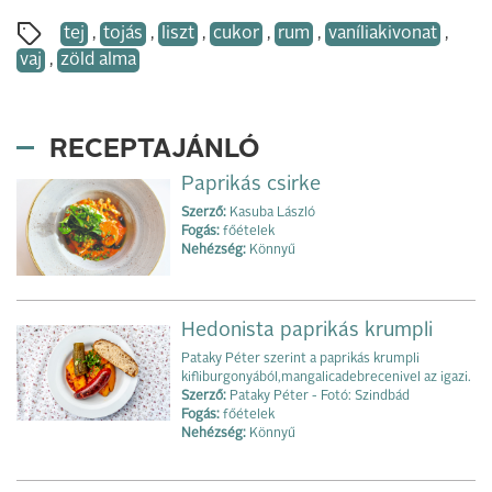
tej
,
tojás
,
liszt
,
cukor
,
rum
,
vaníliakivonat
,
vaj
,
zöld alma
RECEPTAJÁNLÓ
Paprikás csirke
Szerző:
Kasuba László
Fogás:
főételek
Nehézség:
Könnyű
Hedonista paprikás krumpli
Pataky Péter szerint a paprikás krumpli
kifliburgonyából,mangalicadebrecenivel az igazi.
Szerző:
Pataky Péter - Fotó: Szindbád
Fogás:
főételek
Nehézség:
Könnyű