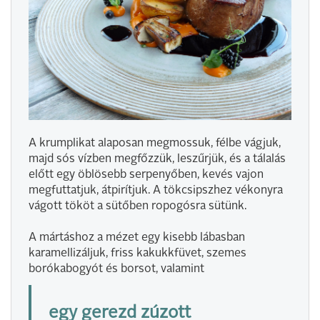
A krumplikat alaposan megmossuk, félbe vágjuk,
majd sós vízben megfőzzük, leszűrjük, és a tálalás
előtt egy öblösebb serpenyőben, kevés vajon
megfuttatjuk, átpirítjuk. A tökcsipszhez vékonyra
vágott tököt a sütőben ropogósra sütünk.
A mártáshoz a mézet egy kisebb lábasban
karamellizáljuk, friss kakukkfüvet, szemes
borókabogyót és borsot, valamint
egy gerezd zúzott