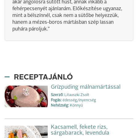
akár angolosra sütött húst, annak inkább a
fehérpecsenyét ajánlanám. Előkészítése ugyanaz,
mint a bélszínnél, csak nem a sütőbe helyezzük,
hanem a mézes-boros mártásban szép lassan
puhára pároljuk."
RECEPTAJÁNLÓ
Grízpuding málnamártással
Szerző:
Litauszki Zsolt
Fogás:
édesség/ínyencség
Nehézség:
Könnyű
Kacsamell, fekete rizs,
sárgabarack, levendula