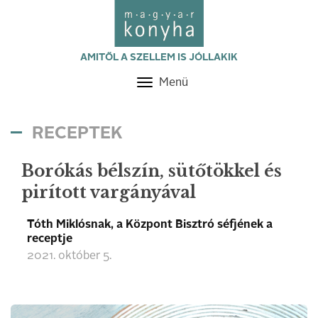
AMITŐL A SZELLEM IS JÓLLAKIK
Menü
Toggle
navigation
RECEPTEK
Borókás bélszín, sütőtökkel és
pirított vargányával
Tóth Miklósnak, a Központ Bisztró séfjének a
receptje
2021. október 5.