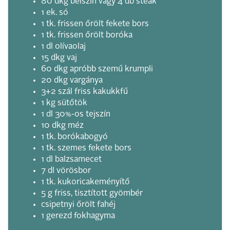
80 dkg bélszín vagy 4 db steak
1 ek. só
1 tk. frissen őrölt fekete bors
1 tk. frissen őrölt boróka
1 dl olívaolaj
15 dkg vaj
60 dkg apróbb szemű krumpli
20 dkg vargánya
3+2 szál friss kakukkfű
1 kg sütőtök
1 dl 30%-os tejszín
10 dkg méz
1 tk. borókabogyó
1 tk. szemes fekete bors
1 dl balzsamecet
7 dl vörösbor
1 tk. kukoricakeményítő
5 g friss, tisztított gyömbér
csipetnyi őrölt fahéj
1 gerezd fokhagyma