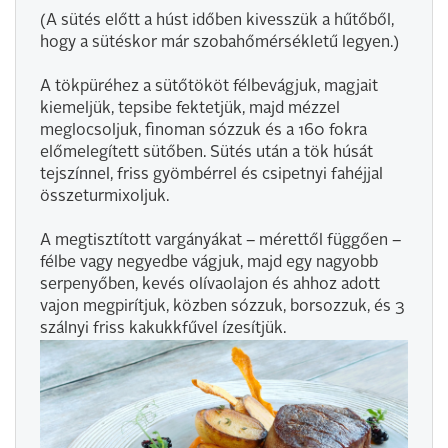
(A sütés előtt a húst időben kivesszük a hűtőből,
hogy a sütéskor már szobahőmérsékletű legyen.)
A tökpüréhez a sütőtököt félbevágjuk, magjait
kiemeljük, tepsibe fektetjük, majd mézzel
meglocsoljuk, finoman sózzuk és a 160 fokra
előmelegített sütőben. Sütés után a tök húsát
tejszínnel, friss gyömbérrel és csipetnyi fahéjjal
összeturmixoljuk.
A megtisztított vargányákat – mérettől függően –
félbe vagy negyedbe vágjuk, majd egy nagyobb
serpenyőben, kevés olívaolajon és ahhoz adott
vajon megpirítjuk, közben sózzuk, borsozzuk, és 3
szálnyi friss kakukkfűvel ízesítjük.