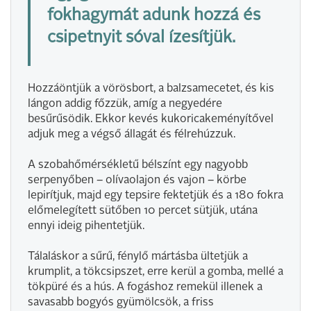
fokhagymát adunk hozzá és
csipetnyit sóval ízesítjük.
Hozzáöntjük a vörösbort, a balzsamecetet, és kis
lángon addig főzzük, amíg a negyedére
besűrűsödik. Ekkor kevés kukoricakeményítővel
adjuk meg a végső állagát és félrehúzzuk.
A szobahőmérsékletű bélszínt egy nagyobb
serpenyőben – olívaolajon és vajon – körbe
lepirítjuk, majd egy tepsire fektetjük és a 180 fokra
előmelegített sütőben 10 percet sütjük, utána
ennyi ideig pihentetjük.
Tálaláskor a sűrű, fénylő mártásba ültetjük a
krumplit, a tökcsipszet, erre kerül a gomba, mellé a
tökpüré és a hús. A fogáshoz remekül illenek a
savasabb bogyós gyümölcsök, a friss