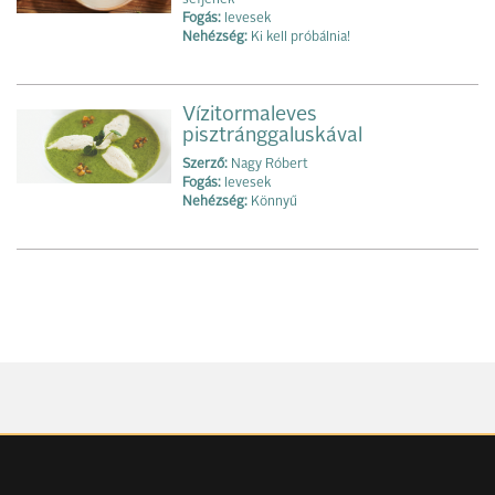
séfjének
Fogás:
levesek
Nehézség:
Ki kell próbálnia!
Vízitormaleves
pisztránggaluskával
Szerző:
Nagy Róbert
Fogás:
levesek
Nehézség:
Könnyű