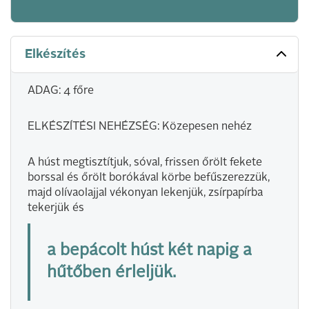
Elkészítés
ADAG: 4 főre
ELKÉSZÍTÉSI NEHÉZSÉG: Közepesen nehéz
A húst megtisztítjuk, sóval, frissen őrölt fekete
borssal és őrölt borókával körbe befűszerezzük,
majd olívaolajjal vékonyan lekenjük, zsírpapírba
tekerjük és
a bepácolt húst két napig a
hűtőben érleljük.