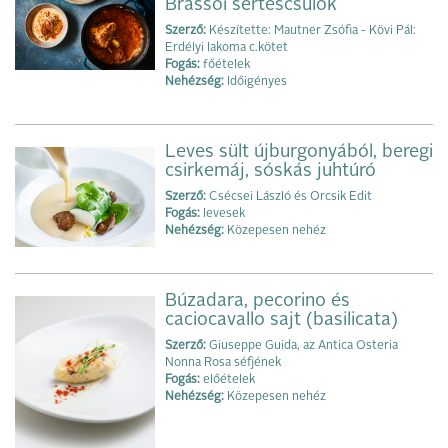
Brassói sertéscsülök
Szerző:
Készítette: Mautner Zsófia - Kövi Pál:
Erdélyi lakoma c.kötet
Fogás:
főételek
Nehézség:
Időigényes
Leves sült újburgonyából, beregi
csirkemáj, sóskás juhtúró
Szerző:
Csécsei László és Orcsik Edit
Fogás:
levesek
Nehézség:
Közepesen nehéz
Búzadara, pecorino és
caciocavallo sajt (basilicata)
Szerző:
Giuseppe Guida, az Antica Osteria
Nonna Rosa séfjének
Fogás:
előételek
Nehézség:
Közepesen nehéz