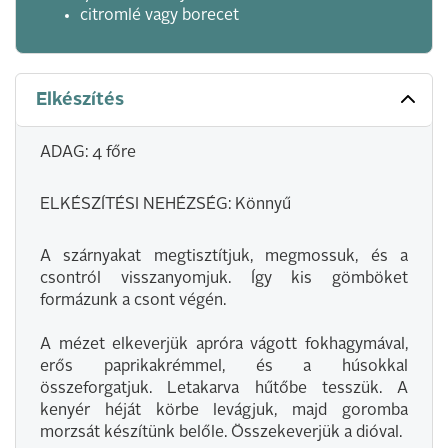
citromlé vagy borecet
Elkészítés
ADAG: 4 főre
ELKÉSZÍTÉSI NEHÉZSÉG: Könnyű
A szárnyakat megtisztítjuk, megmossuk, és a
csontról visszanyomjuk. Így kis gömböket
formázunk a csont végén.
A mézet elkeverjük apróra vágott fokhagymával,
erős paprikakrémmel, és a húsokkal
összeforgatjuk. Letakarva hűtőbe tesszük. A
kenyér héját körbe levágjuk, majd goromba
morzsát készítünk belőle. Összekeverjük a dióval.