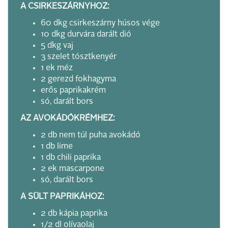
A CSIRKESZÁRNYHOZ:
60 dkg csirkeszárny húsos vége
10 dkg durvára darált dió
5 dkg vaj
3 szelet tósztkenyér
1 ek méz
2 gerezd fokhagyma
erős paprikakrém
só, darált bors
AZ AVOKÁDÓKRÉMHEZ:
2 db nem túl puha avokádó
1 db lime
1 db chili paprika
2 ek mascarpone
só, darált bors
A SÜLT PAPRIKÁHOZ:
2 db kápia paprika
1/2 dl olívaolaj