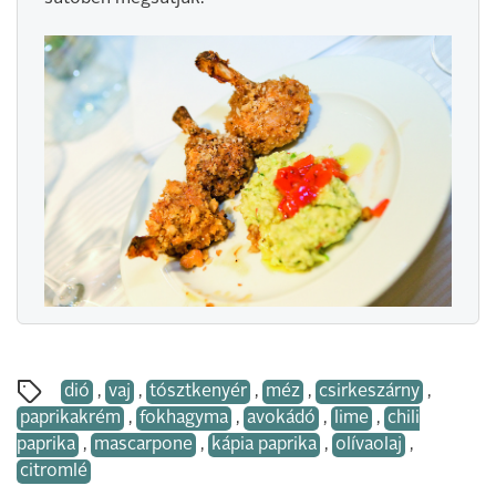
dió
,
vaj
,
tósztkenyér
,
méz
,
csirkeszárny
,
paprikakrém
,
fokhagyma
,
avokádó
,
lime
,
chili
paprika
,
mascarpone
,
kápia paprika
,
olívaolaj
,
citromlé