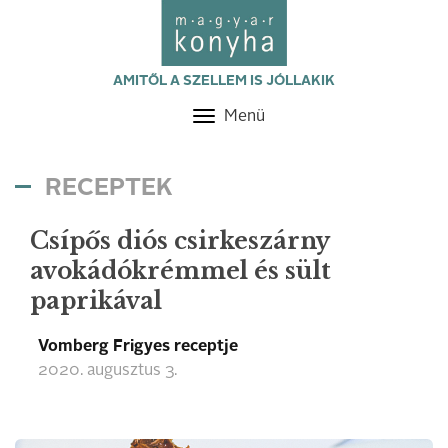
AMITŐL A SZELLEM IS JÓLLAKIK
Menü
Toggle
navigation
RECEPTEK
Csípős diós csirkeszárny
avokádókrémmel és sült
paprikával
Vomberg Frigyes receptje
2020. augusztus 3.