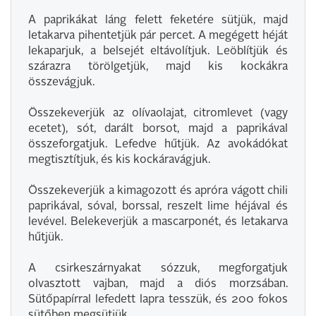
A paprikákat láng felett feketére sütjük, majd
letakarva pihentetjük pár percet. A megégett héját
lekaparjuk, a belsejét eltávolítjuk. Leöblítjük és
szárazra törölgetjük, majd kis kockákra
összevágjuk.
Összekeverjük az olívaolajat, citromlevet (vagy
ecetet), sót, darált borsot, majd a paprikával
összeforgatjuk. Lefedve hűtjük. Az avokádókat
megtisztítjuk, és kis kockáravágjuk.
Összekeverjük a kimagozott és apróra vágott chili
paprikával, sóval, borssal, reszelt lime héjával és
levével. Belekeverjük a mascarponét, és letakarva
hűtjük.
A csirkeszárnyakat sózzuk, megforgatjuk
olvasztott vajban, majd a diós morzsában.
Sütőpapírral lefedett lapra tesszük, és 200 fokos
sütőben megsütjük.