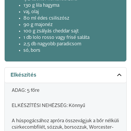
130 g lila hagyma
vaj, olaj
80 ml édes csiliszósz
90 g majonéz
100 g zsályás cheddar sajt
1 db lolo rosso vagy frisé saláta
2,5 db nagyobb paradicsom
só, bors
Elkészítés
ADAG: 5 főre
ELKÉSZÍTÉSI NEHÉZSÉG: Könnyű
A húspogácsához apróra összevágjuk a bőr nélküli
csirkecombfilét, sózzuk, borsozzuk, Worcester-