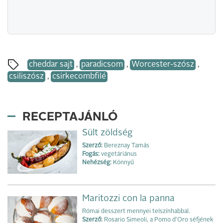
cheddar sajt
,
paradicsom
,
Worcester-szósz
,
csiliszósz
,
csirkecombfilé
RECEPTAJÁNLÓ
Sült zöldség
Szerző:
Bereznay Tamás
Fogás:
vegetáriánus
Nehézség:
Könnyű
Maritozzi con la panna
Római desszert mennyei telszínhabbal.
Szerző:
Rosario Simeoli, a Pomo d'Oro séfjének