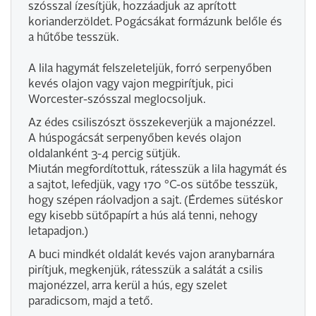
szósszal ízesítjük, hozzáadjuk az aprított
korianderzöldet. Pogácsákat formázunk belőle és
a hűtőbe tesszük.
A lila hagymát felszeleteljük, forró serpenyőben
kevés olajon vagy vajon megpirítjuk, pici
Worcester-szósszal meglocsoljuk.
Az édes csiliszószt összekeverjük a majonézzel.
A húspogácsát serpenyőben kevés olajon
oldalanként 3-4 percig sütjük.
Miután megfordítottuk, rátesszük a lila hagymát és
a sajtot, lefedjük, vagy 170 °C-os sütőbe tesszük,
hogy szépen ráolvadjon a sajt. (Érdemes sütéskor
egy kisebb sütőpapírt a hús alá tenni, nehogy
letapadjon.)
A buci mindkét oldalát kevés vajon aranybarnára
pirítjuk, megkenjük, rátesszük a salátát a csilis
majonézzel, arra kerül a hús, egy szelet
paradicsom, majd a tető.