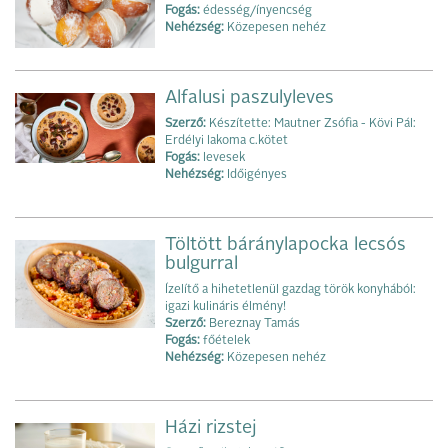
Fogás:
édesség/ínyencség
Nehézség:
Közepesen nehéz
Alfalusi paszulyleves
Szerző:
Készítette: Mautner Zsófia - Kövi Pál:
Erdélyi lakoma c.kötet
Fogás:
levesek
Nehézség:
Időigényes
Töltött báránylapocka lecsós
bulgurral
Ízelítő a hihetetlenül gazdag török konyhából:
igazi kulináris élmény!
Szerző:
Bereznay Tamás
Fogás:
főételek
Nehézség:
Közepesen nehéz
Házi rizstej