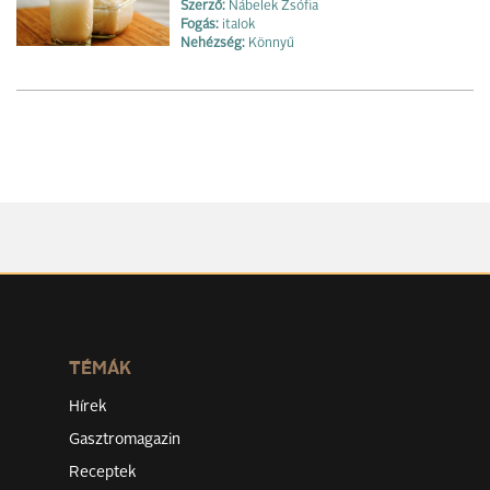
Szerző:
Nábelek Zsófia
Fogás:
italok
Nehézség:
Könnyű
TÉMÁK
Hírek
Gasztromagazin
Receptek