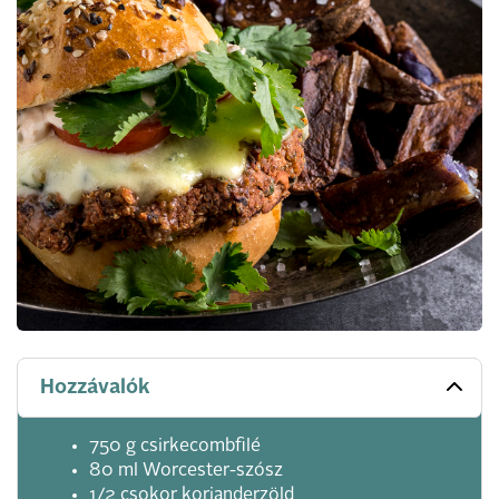
Hozzávalók
750 g csirkecombfilé
80 ml Worcester-szósz
1/2 csokor korianderzöld