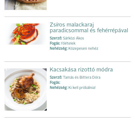
Zsíros malackaraj
paradicsommal és fehérrépával
Szerző:
Sárközi Ákos
Fogás:
főételek
Nehézség:
Közepesen nehéz
Kacsakása rizottó módra
Szerző:
Tamás és Bittera Dóra
Fogás:
Nehézség:
Ki kell próbálnia!