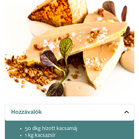
Hozzávalók
50 dkg hízott kacsamáj
1 kg kacsazsír