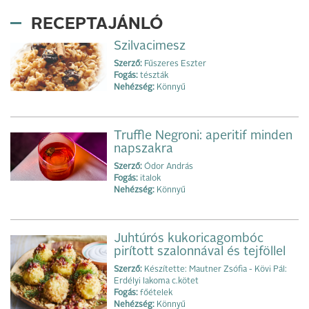
RECEPTAJÁNLÓ
Szilvacimesz
Szerző:
Fűszeres Eszter
Fogás:
tészták
Nehézség:
Könnyű
Truffle Negroni: aperitif minden
napszakra
Szerző:
Ódor András
Fogás:
italok
Nehézség:
Könnyű
Juhtúrós kukoricagombóc
pirított szalonnával és tejföllel
Szerző:
Készítette: Mautner Zsófia - Kövi Pál:
Erdélyi lakoma c.kötet
Fogás:
főételek
Nehézség:
Könnyű