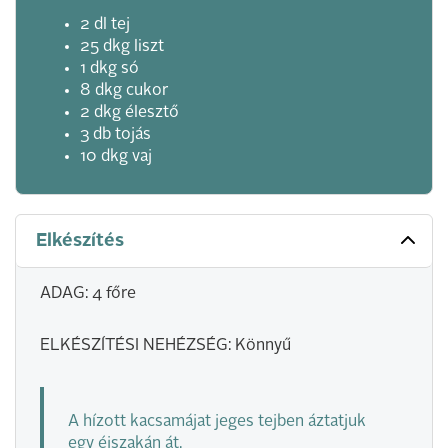
2 dl tej
25 dkg liszt
1 dkg só
8 dkg cukor
2 dkg élesztő
3 db tojás
10 dkg vaj
Elkészítés
ADAG: 4 főre
ELKÉSZÍTÉSI NEHÉZSÉG: Könnyű
A hízott kacsamájat jeges tejben áztatjuk
egy éjszakán át.