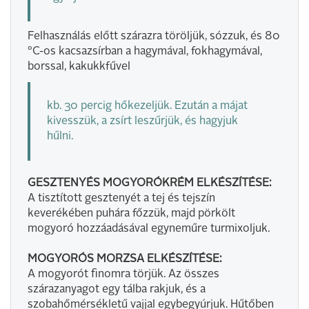
Felhasználás előtt szárazra töröljük, sózzuk, és 80
°C-os kacsazsírban a hagymával, fokhagymával,
borssal, kakukkfűvel
kb. 30 percig hőkezeljük. Ezután a májat
kivesszük, a zsírt leszűrjük, és hagyjuk
hűlni.
GESZTENYÉS MOGYORÓKRÉM ELKÉSZÍTÉSE:
A tisztított gesztenyét a tej és tejszín
keverékében puhára főzzük, majd pörkölt
mogyoró hozzáadásával egyneműre turmixoljuk.
MOGYORÓS MORZSA ELKÉSZÍTÉSE:
A mogyorót finomra törjük. Az összes
szárazanyagot egy tálba rakjuk, és a
szobahőmérsékletű vajjal egybegyúrjuk. Hűtőben