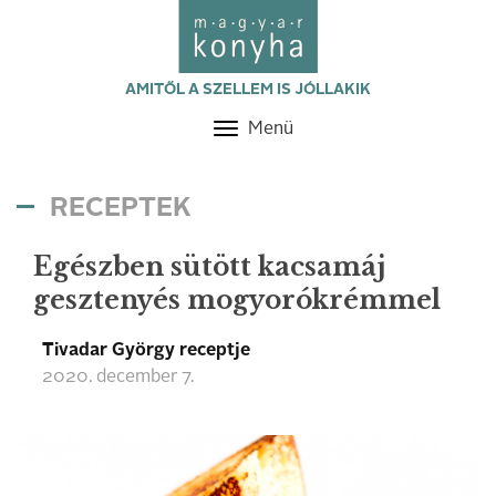
AMITŐL A SZELLEM IS JÓLLAKIK
Menü
Toggle
navigation
RECEPTEK
Egészben sütött kacsamáj
gesztenyés mogyorókrémmel
Tivadar György receptje
2020. december 7.