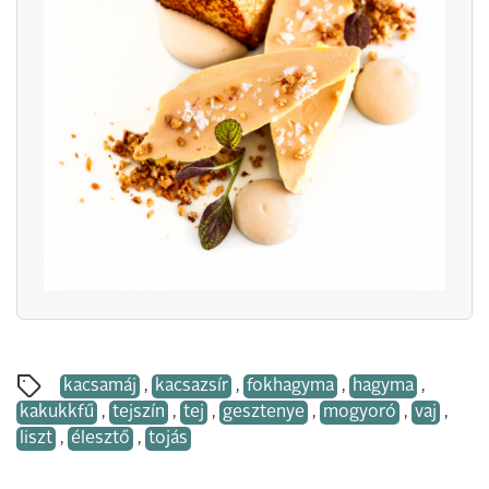
kacsamáj
,
kacsazsír
,
fokhagyma
,
hagyma
,
kakukkfű
,
tejszín
,
tej
,
gesztenye
,
mogyoró
,
vaj
,
liszt
,
élesztő
,
tojás