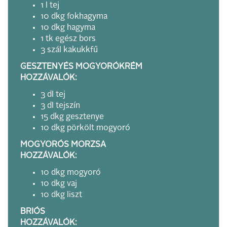
1 l tej
10 dkg fokhagyma
10 dkg hagyma
1 tk egész bors
3 szál kakukkfű
GESZTENYÉS MOGYORÓKRÉM
HOZZÁVALÓK:
3 dl tej
3 dl tejszín
15 dkg gesztenye
10 dkg pörkölt mogyoró
MOGYORÓS MORZSA
HOZZÁVALÓK:
10 dkg mogyoró
10 dkg vaj
10 dkg liszt
BRIÓS
HOZZÁVALÓK: