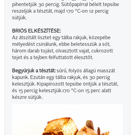
pihentetjük 30 percig. Sütőpapírral bélelt tepsibe
reszeljük a tésztát, majd 170 °C-on 12 percig
sütjük.
BRIÓS ELKÉSZÍTÉSE:
Az átszitált lisztet egy tálba rakjuk, közepébe
mélyedést csinálunk, ebbe beletesszük a sót,
három darab tojást, olvasztott vajat, cukrozott
tejet és a tejben felfuttatott élesztőt.
Begyúrjuk a tésztát:
sűrű, folyós állagú masszát
kapunk. Ezután egy tálba rakjuk, és 30 percig
kelesztjük. Kipapírozott tepsibe öntjük a tésztát,
és 15 percig kelesztjük.170 °C-on 15 perc alatt
készre sütjük.