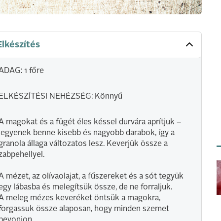
Elkészítés
ADAG: 1 főre
ELKÉSZÍTÉSI NEHÉZSÉG: Könnyű
A magokat és a fügét éles késsel durvára aprítjuk –
legyenek benne kisebb és nagyobb darabok, így a
granola állaga változatos lesz. Keverjük össze a
zabpehellyel.
A mézet, az olívaolajat, a fűszereket és a sót tegyük
egy lábasba és melegítsük össze, de ne forraljuk.
A meleg mézes keveréket öntsük a magokra,
forgassuk össze alaposan, hogy minden szemet
bevonjon.