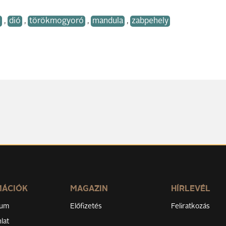
e
,
dió
,
törökmogyoró
,
mandula
,
zabpehely
MÁCIÓK
MAGAZIN
HÍRLEVÉL
zum
Előfizetés
Feliratkozás
lat