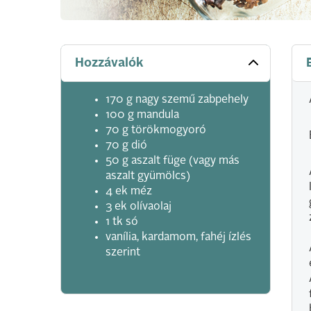
Hozzávalók
170 g nagy szemű zabpehely
100 g mandula
70 g törökmogyoró
70 g dió
50 g aszalt füge (vagy más
aszalt gyümölcs)
4 ek méz
3 ek olívaolaj
1 tk só
vanília, kardamom, fahéj ízlés
szerint