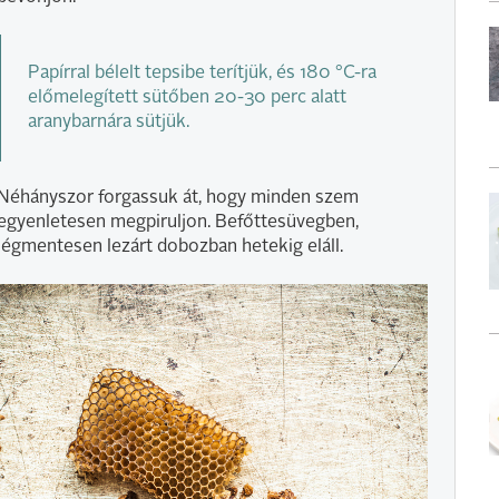
Papírral bélelt tepsibe terítjük, és 180 °C-ra
előmelegített sütőben 20-30 perc alatt
aranybarnára sütjük.
Néhányszor forgassuk át, hogy minden szem
egyenletesen megpiruljon. Befőttesüvegben,
légmentesen lezárt dobozban hetekig eláll.