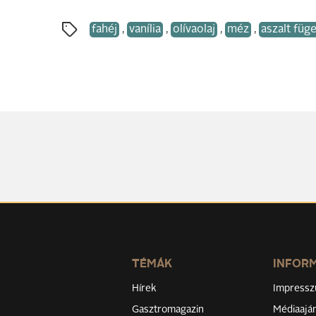
fahéj
,
vanília
,
olívaolaj
,
méz
,
aszalt füg
TÉMÁK
INFOR
Hírek
Impress
Gasztromagazin
Médiaaján