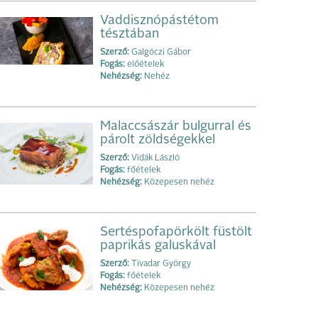
Vaddisznópástétom
tésztában
Szerző:
Galgóczi Gábor
Fogás:
előételek
Nehézség:
Nehéz
Malaccsászár bulgurral és
párolt zöldségekkel
Szerző:
Vidák László
Fogás:
főételek
Nehézség:
Közepesen nehéz
Sertéspofapörkölt füstölt
paprikás galuskával
Szerző:
Tivadar György
Fogás:
főételek
Nehézség:
Közepesen nehéz