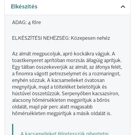
Elkészítés
ADAG: 4 főre
ELKÉSZÍTÉSI NEHÉZSÉG: Közepesen nehéz
Az almát megpucoljuk, apró kockákra vágjuk. A
toastkenyeret aprítóban morzsás állagúig aprítjuk.
Egy tálban összekeverjük az almát, az áfonya felét,
a finomra vágott petrezselymet és a rozmaringot,
enyhén sózzuk. A kacsamelleket óvatosan
megnyitjuk, majd a tölteléket beletöltjük és
hústűvel összetűzzük. Serpenyőben kacsazsíron,
alacsony hőmérsékleten megpirítjuk a bőrös
oldalát, majd pár perc alatt magasabb
hőmérsékleten megpirítjuk a másik oldalát is.
A kacsamelleket félretesszük pihentetni.