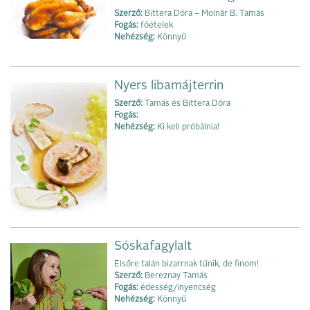
Szerző:
Bittera Dóra – Molnár B. Tamás
Fogás:
főételek
Nehézség:
Könnyű
Nyers libamájterrin
Szerző:
Tamás és Bittera Dóra
Fogás:
Nehézség:
Ki kell próbálnia!
Sóskafagylalt
Elsőre talán bizarrnak tűnik, de finom!
Szerző:
Bereznay Tamás
Fogás:
édesség/ínyencség
Nehézség:
Könnyű