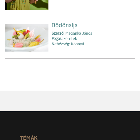
Bödönalja
Szerző:
Macsinka János
Fogás:
köretek
Nehézség:
Könnyű
TÉMÁK