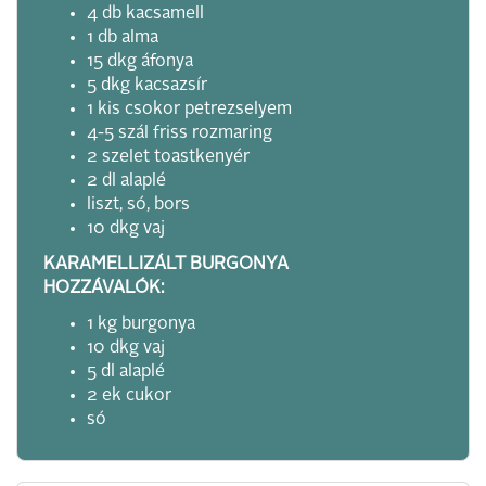
4 db kacsamell
1 db alma
15 dkg áfonya
5 dkg kacsazsír
1 kis csokor petrezselyem
4-5 szál friss rozmaring
2 szelet toastkenyér
2 dl alaplé
liszt, só, bors
10 dkg vaj
KARAMELLIZÁLT BURGONYA
HOZZÁVALÓK:
1 kg burgonya
10 dkg vaj
5 dl alaplé
2 ek cukor
só