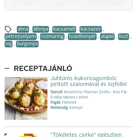
alma
,
áfonya
,
kacsamell
,
kacsazsír
,
petrezselyem
,
rozmaring
,
toastkenyér
,
alaplé
,
liszt
,
vaj
,
burgonya
RECEPTAJÁNLÓ
Juhtúrós kukoricagombóc
pirított szalonnával és tejföllel
Szerző:
Készítette: Mautner Zsófia - Kövi Pál:
Erdélyi lakoma c.kötet
Fogás:
főételek
Nehézség:
Könnyű
"Tökéletes csirke" egészben