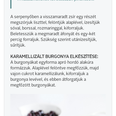
A serpenyőben a visszamaradt zsír egy részét
megszórjuk liszttel, felöntjük alaplével, ízesítjük
sóval, borssal, rozmaringgal, kiforraljuk.
Beletesszük a megmaradt áfonyát és egy-két
percig forraljuk. Szükség szerint utánízesítjük,
sűrítjük.
KARAMELLIZÁLT BURGONYA ELKÉSZÍTÉSE:
A burgonyákat egyforma apró hordó alakúra
formázzuk. Alaplével felöntve megfőzzük, majd
vajon cukrot karamellizálunk, kiforraljuk a
burgonya levével, és ebben átforgatjuk a
megfőzött burgonyákat.