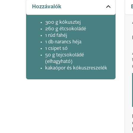
Hozzávalók
300 g kókusztej
260 g étcsokoládé
1 rúd fahéj
1 db narancs héja
1 csipet só
50 g tejcsokoládé
(elhagyható)
kakaópor és kókuszreszelék