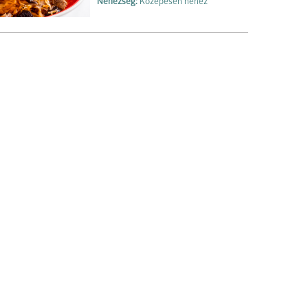
Nehézség:
Közepesen nehéz