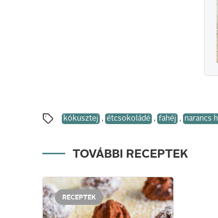
kókusztej
,
étcsokoládé
,
fahéj
,
narancs h
TOVÁBBI RECEPTEK
RECEPTEK