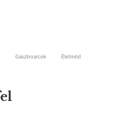
k
Gasztroarcok
Életmód
el