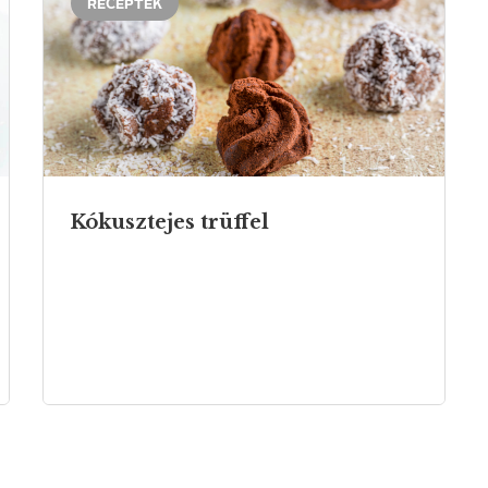
RECEPTEK
Kókusztejes
trüffel