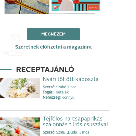
MEGNÉZEM
Szeretnék előfizetni a magazinra
RECEPTAJÁNLÓ
Nyári töltött káposzta
Szerző:
Szabó Tibor
Fogás:
főételek
Nehézség:
Könnyű
Tejfölös harcsapaprikás
szalonnás túrós csuszával
Szerző:
Szalai „Duda” János