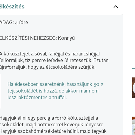
Elkészítés
ADAG: 4 főre
ELKÉSZÍTÉSI NEHÉZSÉG: Könnyű
A kókusztejet a sóval, fahéjjal és narancshéjjal
felforraljuk, tíz percre lefedve félretesszük. Ezután
újraforraljuk, hogy az étcsokoládéra szűrjük.
Ha édesebben szeretnénk, használjunk 50 g
tejcsokoládét is hozzá, de akkor már nem
lesz laktózmentes a trüffel.
Hagyjuk állni egy percig a forró kókusztejjel a
csokoládét, majd botmixerrel keverjük fényesre.
Hagyjuk szobahőmérsékletűre hűlni, majd tegyük