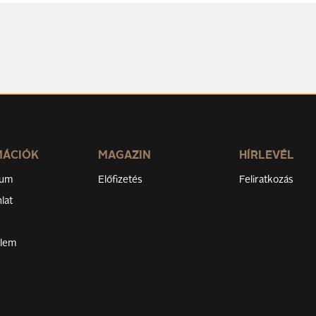
MÁCIÓK
MAGAZIN
HÍRLEVÉL
zum
Előfizetés
Feliratkozás
lat
elem