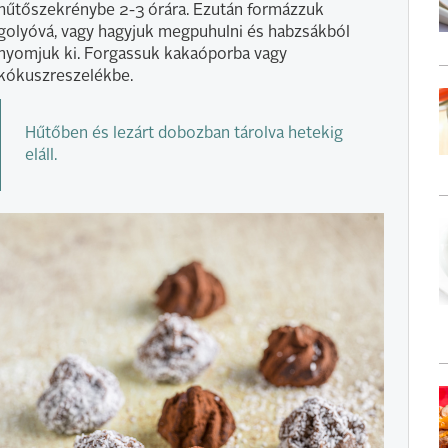
hűtőszekrénybe 2-3 órára. Ezután formázzuk
golyóvá, vagy hagyjuk megpuhulni és habzsákból
nyomjuk ki. Forgassuk kakaóporba vagy
kókuszreszelékbe.
Hűtőben és lezárt dobozban tárolva hetekig
eláll.