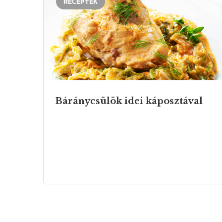
RECEPTEK
Báránycsülök
idei
káposztával