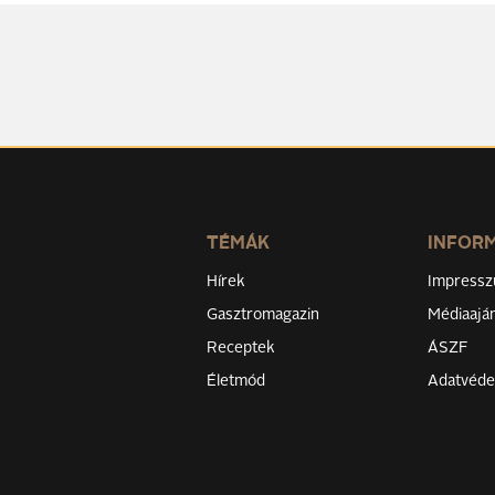
TÉMÁK
INFOR
Hírek
Impress
Gasztromagazin
Médiaaján
Receptek
ÁSZF
Életmód
Adatvéd