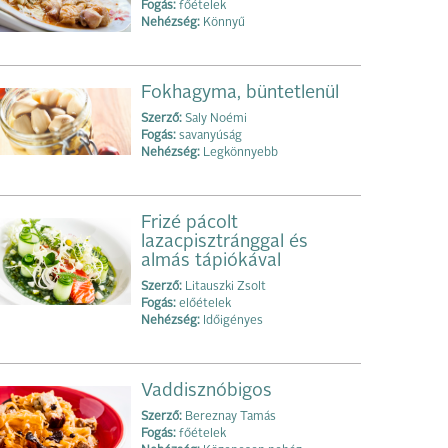
Fogás:
főételek
Nehézség:
Könnyű
Fokhagyma, büntetlenül
Szerző:
Saly Noémi
Fogás:
savanyúság
Nehézség:
Legkönnyebb
Frizé pácolt
lazacpisztránggal és
almás tápiókával
Szerző:
Litauszki Zsolt
Fogás:
előételek
Nehézség:
Időigényes
Vaddisznóbigos
Szerző:
Bereznay Tamás
Fogás:
főételek