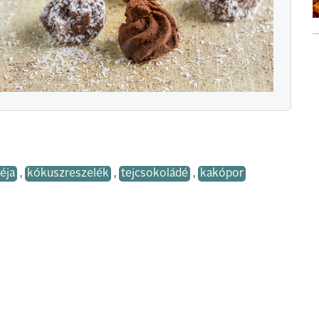
éja
,
kókuszreszelék
,
tejcsokoládé
,
kakópor