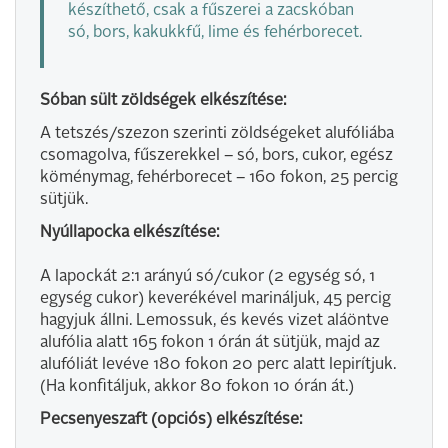
készíthető, csak a fűszerei a zacskóban
só, bors, kakukkfű, lime és fehérborecet.
Sóban sült zöldségek elkészítése:
A tetszés/szezon szerinti zöldségeket alufóliába
csomagolva, fűszerekkel – só, bors, cukor, egész
köménymag, fehérborecet – 160 fokon, 25 percig
sütjük.
Nyúllapocka elkészítése:
A lapockát 2:1 arányú só/cukor (2 egység só, 1
egység cukor) keverékével marináljuk, 45 percig
hagyjuk állni. Lemossuk, és kevés vizet aláöntve
alufólia alatt 165 fokon 1 órán át sütjük, majd az
alufóliát levéve 180 fokon 20 perc alatt lepirítjuk.
(Ha konfitáljuk, akkor 80 fokon 10 órán át.)
Pecsenyeszaft (opciós) elkészítése: