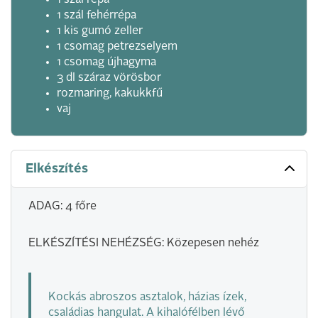
1 szál répa
1 szál fehérrépa
1 kis gumó zeller
1 csomag petrezselyem
1 csomag újhagyma
3 dl száraz vörösbor
rozmaring, kakukkfű
vaj
Elkészítés
ADAG: 4 főre
ELKÉSZÍTÉSI NEHÉZSÉG: Közepesen nehéz
Kockás abroszos asztalok, házias ízek,
családias hangulat. A kihalófélben lévő