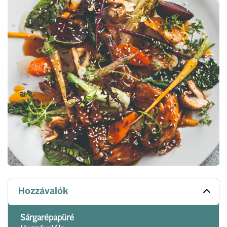
Hozzávalók
Sárgarépapüré