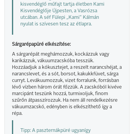
kisvendéglő műfajt tartja életben Kami
Kisvendéglője Újpesten, a Vasrózsa
utcában. A séf Fülepi „Kami” Kálmán
nyulat is szívesen tesz az étlapra.
Sárgarépapüré elkészítése:
A sárgarépát meghámozzuk, kockázzuk vagy
karikázzuk, vákuumzacskóba tesszük.
Hozzáadjuk a kókusztejet, a reszelt narancshéjat, a
narancslevet, és a sót, borsot, kakukkfüvet, sárga
curryt. Levákuumozzuk, vizet forralunk, forrásban
lévő vízben három órát főzzük. A zacskóból kivéve
marcipánt teszünk hozzá, turmixoljuk, finom
szűrőn átpasszírozzuk. Ha nem áll rendelkezésre
vákuumzacskó, edényben is elkészíthető így a
répa.
Tipp: A paszternákpüré ugyanígy