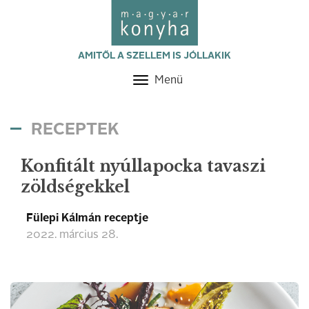
AMITŐL A SZELLEM IS JÓLLAKIK
Menü
Toggle
navigation
RECEPTEK
Konfitált nyúllapocka tavaszi
zöldségekkel
Fülepi Kálmán receptje
2022. március 28.