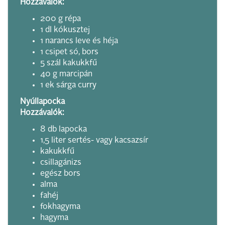
Hozzávalók:
200 g répa
1 dl kókusztej
1 narancs leve és héja
1 csipet só, bors
5 szál kakukkfű
40 g marcipán
1 ek sárga curry
Nyúllapocka
Hozzávalók:
8 db lapocka
1,5 liter sertés- vagy kacsazsír
kakukkfű
csillagánizs
egész bors
alma
fahéj
fokhagyma
hagyma