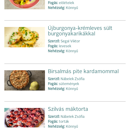
Fogás:
előételek
Nehézség:
Könnyű
Újburgonya-krémleves sült
burgonyakarikákkal
Szerző:
Segal Viktor
Fogás:
levesek
Nehézség:
Könnyű
Birsalmás pite kardamommal
Szerző:
Nábelek Zsófia
Fogás:
sütemények
Nehézség:
Könnyű
Szilvás máktorta
Szerző:
Nábelek Zsófia
Fogás:
torták
Nehézség:
Könnyű