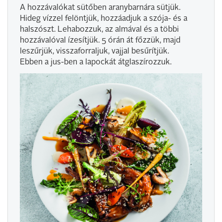
A hozzávalókat sütőben aranybarnára sütjük.
Hideg vízzel felöntjük, hozzáadjuk a szója- és a
halszószt. Lehabozzuk, az almával és a többi
hozzávalóval ízesítjük. 5 órán át főzzük, majd
leszűrjük, visszaforraljuk, vajjal besűrítjük.
Ebben a jus-ben a lapockát átglaszírozzuk.