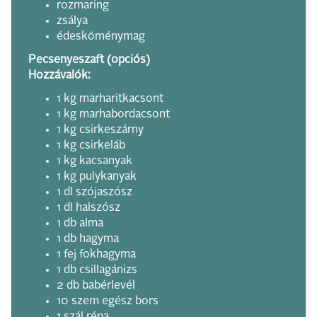
rozmaring
zsálya
édesköménymag
Pecsenyeszaft (opciós)
Hozzávalók:
1 kg marharitkacsont
1 kg marhabordacsont
1 kg csirkeszárny
1 kg csirkeláb
1 kg kacsanyak
1 kg pulykanyak
1 dl szójaszósz
1 dl halszósz
1 db alma
1 db hagyma
1 fej fokhagyma
1 db csillagánizs
2 db babérlevél
10 szem egész bors