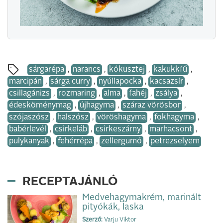
sárgarépa
,
narancs
,
kókusztej
,
kakukkfű
,
marcipán
,
sárga curry
,
nyúllapocka
,
kacsazsír
,
csillagánizs
,
rozmaring
,
alma
,
fahéj
,
zsálya
,
édesköménymag
,
újhagyma
,
száraz vörösbor
,
szójaszósz
,
halszósz
,
vöröshagyma
,
fokhagyma
,
babérlevél
,
csirkeláb
,
csirkeszárny
,
marhacsont
,
pulykanyak
,
fehérrépa
,
zellergumó
,
petrezselyem
RECEPTAJÁNLÓ
Medvehagymakrém, marinált
pityókák, laska
Szerző:
Varju Viktor