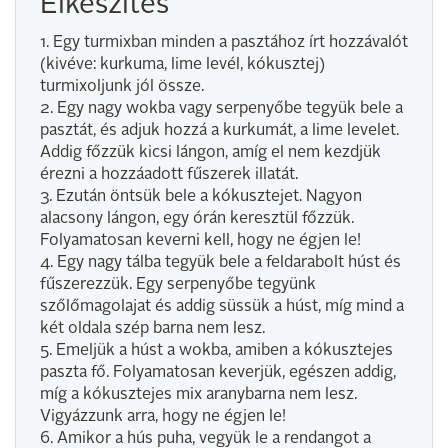
Elkészítés
1. Egy turmixban minden a pasztához írt hozzávalót
(kivéve: kurkuma, lime levél, kókusztej)
turmixoljunk jól össze.
2. Egy nagy wokba vagy serpenyőbe tegyük bele a
pasztát, és adjuk hozzá a kurkumát, a lime levelet.
Addig főzzük kicsi lángon, amíg el nem kezdjük
érezni a hozzáadott fűszerek illatát.
3. Ezután öntsük bele a kókusztejet. Nagyon
alacsony lángon, egy órán keresztül főzzük.
Folyamatosan keverni kell, hogy ne égjen le!
4. Egy nagy tálba tegyük bele a feldarabolt húst és
fűszerezzük. Egy serpenyőbe tegyünk
szőlőmagolajat és addig süssük a húst, míg mind a
két oldala szép barna nem lesz.
5. Emeljük a húst a wokba, amiben a kókusztejes
paszta fő. Folyamatosan keverjük, egészen addig,
míg a kókusztejes mix aranybarna nem lesz.
Vigyázzunk arra, hogy ne égjen le!
6. Amikor a hús puha, vegyük le a rendangot a