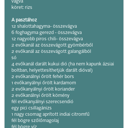
vágva
köret: rizs
A pasztához
12 shalottahagyma- összevágva
6 foghagyma gerezd - összevágva
12 nagyobb piros chili- összevágva
2 evőkanál az összevágott gyömbérből
2 evőkanál az összevágott galangálból
só
4 evőkanál darált kukui dió (ha nem kapunk ázsiai
boltban, helyettesíthetjük darált dióval)
2 evőkanálnyi őrölt fehér bors
1 evőkanyálnyi őrölt kardamom
2 evőkanyálnyi őrölt koriander
2 evőkanálnyi őrölt kömény
fél evőkanyálnyi szerecsendió
egy pici csillagánizs
1 nagy csomag aprított indiai citromfű
fél bögre szőlőmagolaj
fél bögre víz