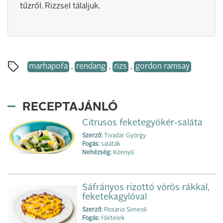
tűzről. Rizzsel tálaljuk.
marhapofa
,
rendang
,
rizs
,
gordon ramsay
RECEPTAJÁNLÓ
Citrusos feketegyökér-saláta
Szerző:
Tivadar György
Fogás:
saláták
Nehézség:
Könnyű
Sáfrányos rizottó vörös rákkal,
feketekagylóval
Szerző:
Rosario Simeoli
Fogás:
főételek