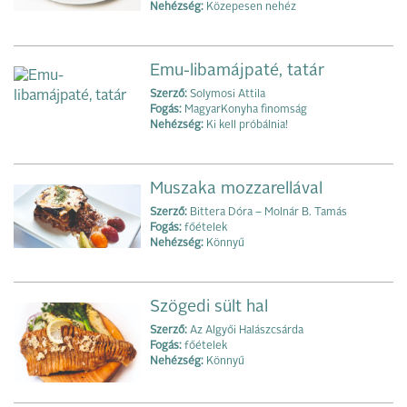
Nehézség:
Közepesen nehéz
Emu-libamájpaté, tatár
Szerző:
Solymosi Attila
Fogás:
MagyarKonyha finomság
Nehézség:
Ki kell próbálnia!
Muszaka mozzarellával
Szerző:
Bittera Dóra – Molnár B. Tamás
Fogás:
főételek
Nehézség:
Könnyű
Szögedi sült hal
Szerző:
Az Algyői Halászcsárda
Fogás:
főételek
Nehézség:
Könnyű