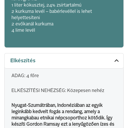
1 liter kókusztej, 24% zsírtartalmú
2 kurkuma levél – babérlevéllel is lehet
helyettesíteni
2 evőkanál kurkuma
4 lime levél
Elkészítés
ADAG: 4 főre
ELKÉSZÍTÉSI NEHÉZSÉG: Közepesen nehéz
Nyugat-Szumátrában, Indonéziában az egyik
leginkább kedvelt fogás a rendang, amely a
minangkabau etnikai népcsoporthoz kötődik. Így
készíti Gordon Ramsay ezt a lenyűgözően ízes és