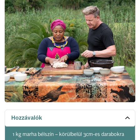
Hozzávalók
1 kg marha bélszín – körülbelül 3cm-es darabokra