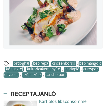
ördöghal
,
bébirépa
,
csicseriborsó
,
bébimángold
,
kókusztej
,
kukoricakeményítő
,
halalaplé
,
currypor
,
olívaolaj
,
szójaszósz
,
sansho bors
RECEPTAJÁNLÓ
Karfiolos libaconsommé