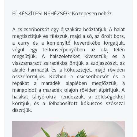
ELKÉSZÍTÉSI NEHÉZSÉG: Közepesen nehéz
A csicseriborsót egy éjszakára beáztatjuk. A halat
megtisztítjuk és filézzük, majd a só, az őrölt bors,
a curry és a keményítő keverékébe forgatjuk,
végül egy teflonserpenyőben az olaj felén
megsütjük. A halszeleteket kivesszük, és a
visszamaradt zsiradékba öntjük a szójaszószt, az
alaplé harmadát és a kókusztejet, majd röviden
összeforraljuk. Közben a csicseriborsót és a
répákat a maradék alaplében megfőzzük, a
mángoldot a maradék olajon röviden átpirítjuk. A
halakat tányérokra rendezzük, a zöldségekkel
körítjük, és a felhabosított kókuszos szósszal
díszítjük.