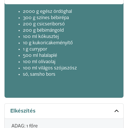
2000 g egész ördöghal
300 g színes bébirépa
200 g csicseriborsó
200 g bébimángold
100 ml kókusztej
10 g kukoricakeményítő
1 g currypor
500 ml halalaplé
100 ml olívaolaj
100 ml világos szójaszósz
só, sansho bors
Elkészítés
ADAG: 1 főre