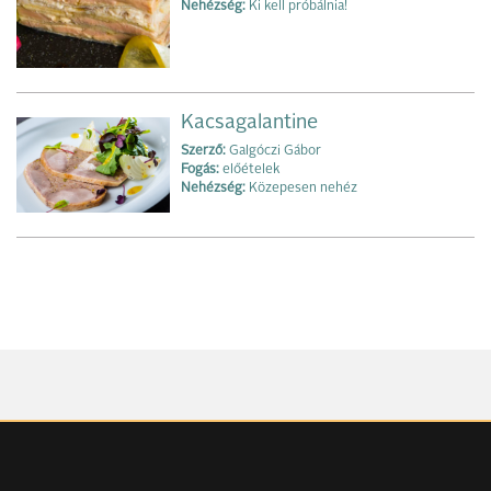
Nehézség:
Ki kell próbálnia!
Kacsagalantine
Szerző:
Galgóczi Gábor
Fogás:
előételek
Nehézség:
Közepesen nehéz