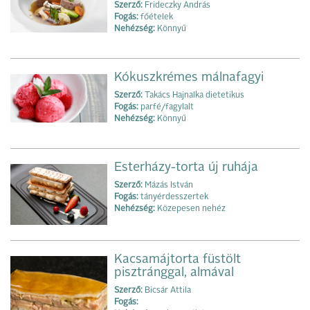
Szerző:
Frideczky András
Fogás:
főételek
Nehézség:
Könnyű
Kókuszkrémes málnafagyi
Szerző:
Takács Hajnalka dietetikus
Fogás:
parfé/fagylalt
Nehézség:
Könnyű
Esterházy-torta új ruhája
Szerző:
Mázás István
Fogás:
tányérdesszertek
Nehézség:
Közepesen nehéz
Kacsamájtorta füstölt
pisztránggal, almával
Szerző:
Bicsár Attila
Fogás: