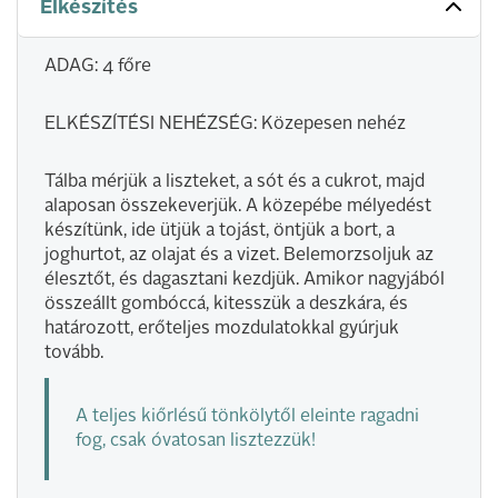
Elkészítés
ADAG: 4 főre
ELKÉSZÍTÉSI NEHÉZSÉG: Közepesen nehéz
Tálba mérjük a liszteket, a sót és a cukrot, majd
alaposan összekeverjük. A közepébe mélyedést
készítünk, ide ütjük a tojást, öntjük a bort, a
joghurtot, az olajat és a vizet. Belemorzsoljuk az
élesztőt, és dagasztani kezdjük. Amikor nagyjából
összeállt gombóccá, kitesszük a deszkára, és
határozott, erőteljes mozdulatokkal gyúrjuk
tovább.
A teljes kiőrlésű tönkölytől eleinte ragadni
fog, csak óvatosan lisztezzük!