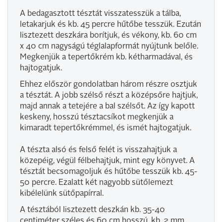
A bedagasztott tésztát visszatesszük a tálba,
letakarjuk és kb. 45 percre hűtőbe tesszük. Ezután
lisztezett deszkára borítjuk, és vékony, kb. 60 cm
x 40 cm nagyságú téglalapformát nyújtunk belőle.
Megkenjük a tepertőkrém kb. kétharmadával, és
hajtogatjuk.
Ehhez először gondolatban három részre osztjuk
a tésztát. A jobb szélső részt a középsőre hajtjuk,
majd annak a tetejére a bal szélsőt. Az így kapott
keskeny, hosszú tésztacsíkot megkenjük a
kimaradt tepertőkrémmel, és ismét hajtogatjuk.
A tészta alsó és felső felét is visszahajtjuk a
közepéig, végül félbehajtjuk, mint egy könyvet. A
tésztát becsomagoljuk és hűtőbe tesszük kb. 45-
50 percre. Ezalatt két nagyobb sütőlemezt
kibélelünk sütőpapírral.
A tésztából lisztezett deszkán kb. 35-40
centiméter széles és 60 cm hosszú, kb. 2 mm