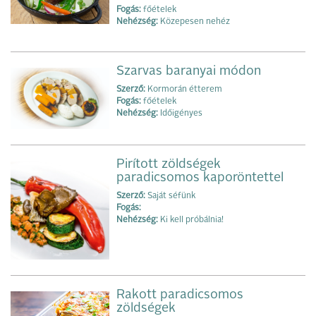
Fogás:
főételek
Nehézség:
Közepesen nehéz
Szarvas baranyai módon
Szerző:
Kormorán étterem
Fogás:
főételek
Nehézség:
Időigényes
Pirított zöldségek
paradicsomos kaporöntettel
Szerző:
Saját séfünk
Fogás:
Nehézség:
Ki kell próbálnia!
Rakott paradicsomos
zöldségek