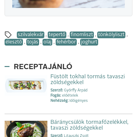
szilvalekvár
,
tepertő
,
finomliszt
,
tönkölyliszt
,
élesztő
,
tojás
,
olaj
,
fehérbor
,
joghurt
RECEPTAJÁNLÓ
Füstölt tokhal tormás tavaszi
zöldségekkel
Szerző:
Győrffy Árpád
Fogás:
előételek
Nehézség:
Időigényes
Báránycsülök tormafőzelékkel,
tavaszi zöldségekkel
Szerző:
Litauszki Zsolt