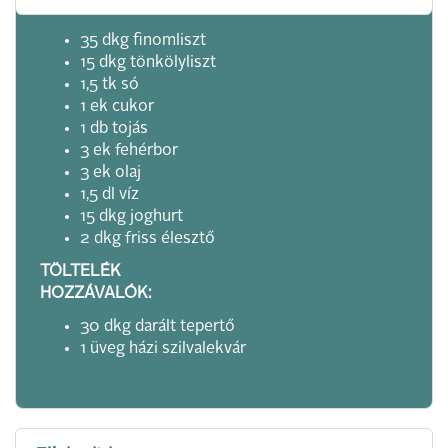
35 dkg finomliszt
15 dkg tönkölyliszt
1,5 tk só
1 ek cukor
1 db tojás
3 ek fehérbor
3 ek olaj
1,5 dl víz
15 dkg joghurt
2 dkg friss élesztő
TÖLTELÉK
HOZZÁVALÓK:
30 dkg darált tepertő
1 üveg házi szilvalekvár