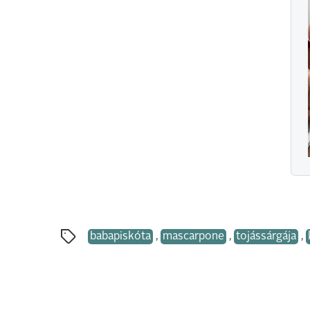
babapiskóta
,
mascarpone
,
tojássárgája
,