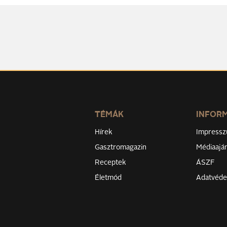
TÉMÁK
INFOR
Hírek
Impress
Gasztromagazin
Médiaaján
Receptek
ÁSZF
Életmód
Adatvéd