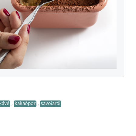
kávé
,
kakaópor
,
savoiardi