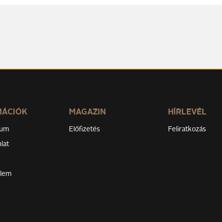
MÁCIÓK
MAGAZIN
HÍRLEVÉL
zum
Előfizetés
Feliratkozás
lat
elem