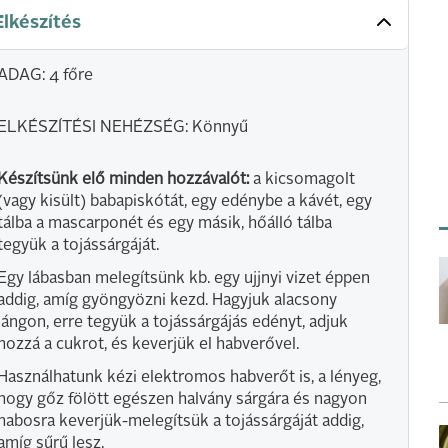
Elkészítés
ADAG: 4 főre
ELKÉSZÍTÉSI NEHÉZSÉG: Könnyű
Készítsünk elő minden hozzávalót:
a kicsomagolt
(vagy kisült) babapiskótát, egy edénybe a kávét, egy
tálba a mascarponét és egy másik, hőálló tálba
tegyük a tojássárgáját.
Egy lábasban melegítsünk kb. egy ujjnyi vizet éppen
addig, amíg gyöngyözni kezd. Hagyjuk alacsony
lángon, erre tegyük a tojássárgájás edényt, adjuk
hozzá a cukrot, és keverjük el habverővel.
Használhatunk kézi elektromos habverőt is, a lényeg,
hogy gőz fölött egészen halvány sárgára és nagyon
habosra keverjük-melegítsük a tojássárgáját addig,
amíg sűrű lesz.