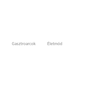
k
Gasztroarcok
Életmód