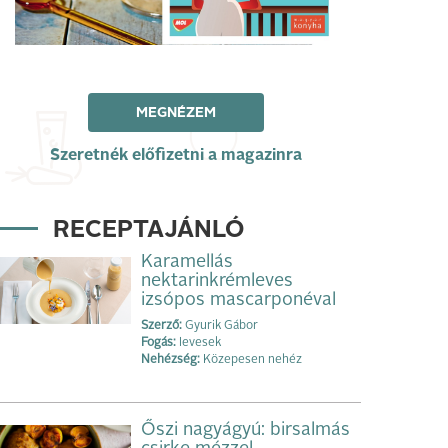
MEGNÉZEM
Szeretnék előfizetni a magazinra
RECEPTAJÁNLÓ
Karamellás
nektarinkrémleves
izsópos mascarponéval
Szerző:
Gyurik Gábor
Fogás:
levesek
Nehézség:
Közepesen nehéz
Őszi nagyágyú: birsalmás