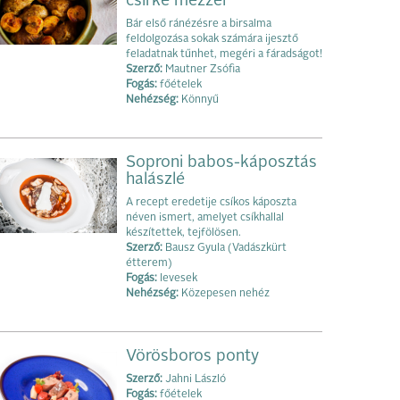
csirke mézzel
Bár első ránézésre a birsalma
feldolgozása sokak számára ijesztő
feladatnak tűnhet, megéri a fáradságot!
Szerző:
Mautner Zsófia
Fogás:
főételek
Nehézség:
Könnyű
Soproni babos-káposztás
halászlé
A recept eredetije csíkos káposzta
néven ismert, amelyet csíkhallal
készítettek, tejfölösen.
Szerző:
Bausz Gyula (Vadászkürt
étterem)
Fogás:
levesek
Nehézség:
Közepesen nehéz
Vörösboros ponty
Szerző:
Jahni László
Fogás:
főételek