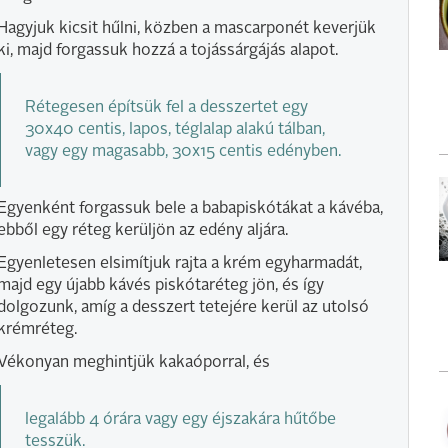
Hagyjuk kicsit hűlni, közben a mascarponét keverjük
ki, majd forgassuk hozzá a tojássárgájás alapot.
Rétegesen építsük fel a desszertet egy
30x40 centis, lapos, téglalap alakú tálban,
vagy egy magasabb, 30x15 centis edényben.
Egyenként forgassuk bele a babapiskótákat a kávéba,
ebből egy réteg kerüljön az edény aljára.
Egyenletesen elsimítjuk rajta a krém egyharmadát,
majd egy újabb kávés piskótaréteg jön, és így
dolgozunk, amíg a desszert tetejére kerül az utolsó
krémréteg.
Vékonyan meghintjük kakaóporral, és
legalább 4 órára vagy egy éjszakára hűtőbe
tesszük.