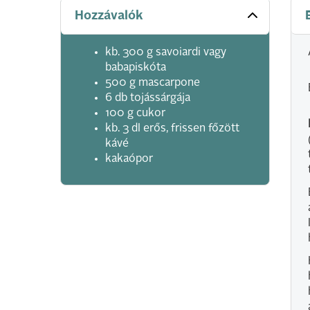
Hozzávalók
kb. 300 g savoiardi vagy
babapiskóta
500 g mascarpone
6 db tojássárgája
100 g cukor
kb. 3 dl erős, frissen főzött
kávé
kakaópor