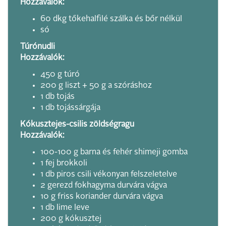
Hozzávalók:
60 dkg tőkehalfilé szálka és bőr nélkül
só
Túrónudli
Hozzávalók:
450 g túró
200 g liszt + 50 g a szóráshoz
1 db tojás
1 db tojássárgája
Kókusztejes-csilis zöldségragu
Hozzávalók:
100-100 g barna és fehér shimeji gomba
1 fej brokkoli
1 db piros csili vékonyan felszeletelve
2 gerezd fokhagyma durvára vágva
10 g friss koriander durvára vágva
1 db lime leve
200 g kókusztej