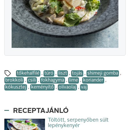
tőkehalfilé
,
túró
,
liszt
,
tojás
,
shimeji gomba
,
brokkoli
,
csili
,
fokhagyma
,
lime
,
koriander
,
kókusztej
,
keményítő
,
olívaolaj
,
vaj
RECEPTAJÁNLÓ
Töltött, serpenyőben sült
lepénykenyér