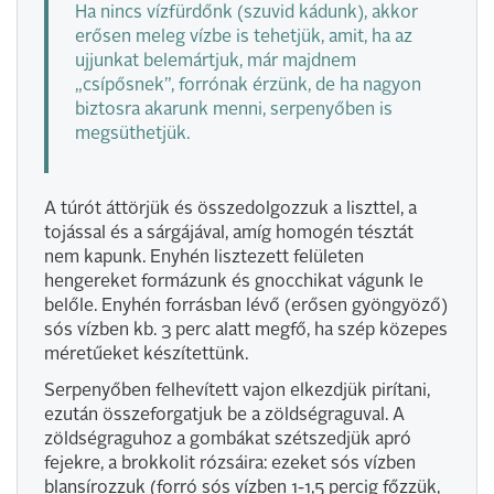
Ha nincs vízfürdőnk (szuvid kádunk), akkor
erősen meleg vízbe is tehetjük, amit, ha az
ujjunkat belemártjuk, már majdnem
„csípősnek”, forrónak érzünk, de ha nagyon
biztosra akarunk menni, serpenyőben is
megsüthetjük.
A túrót áttörjük és összedolgozzuk a liszttel, a
tojással és a sárgájával, amíg homogén tésztát
nem kapunk. Enyhén lisztezett felületen
hengereket formázunk és gnocchikat vágunk le
belőle. Enyhén forrásban lévő (erősen gyöngyöző)
sós vízben kb. 3 perc alatt megfő, ha szép közepes
méretűeket készítettünk.
Serpenyőben felhevített vajon elkezdjük pirítani,
ezután összeforgatjuk be a zöldségraguval. A
zöldségraguhoz a gombákat szétszedjük apró
fejekre, a brokkolit rózsáira: ezeket sós vízben
blansírozzuk (forró sós vízben 1-1,5 percig főzzük,