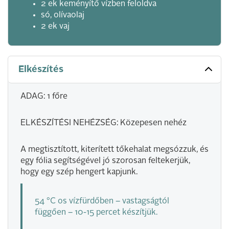
2 ek keményítő vízben feloldva
só, olívaolaj
2 ek vaj
Elkészítés
ADAG: 1 főre
ELKÉSZÍTÉSI NEHÉZSÉG: Közepesen nehéz
A megtisztított, kiterített tőkehalat megsózzuk, és
egy fólia segítségével jó szorosan feltekerjük,
hogy egy szép hengert kapjunk.
54 °C os vízfürdőben – vastagságtól
függően – 10-15 percet készítjük.