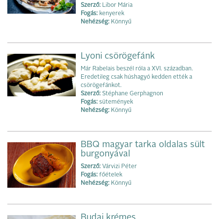
Szerző:
Libor Mária
Fogás:
kenye‌rek
Nehézség:
Könnyű
Lyoni csörögefánk
Már Rabelais beszél róla a XVI. században.
Eredetileg csak húshagyó kedden ették a
csörögefánkot.
Szerző:
Stéphane Gerphagnon
Fogás:
sütemények
Nehézség:
Könnyű
BBQ magyar tarka oldalas sült
burgonyával
Szerző:
Várvizi Péter
Fogás:
főételek
Nehézség:
Könnyű
Budai krémes