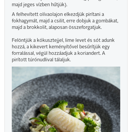
majd jeges vízben hűtjük).
A felhevített olívaolajon elkezdjük pirítani a
fokhagymát, majd a csilit, erre dobjuk a gombákat,
majd a brokkolit, alaposan összeforgatjuk.
Felöntjük a kókusztejjel, lime levet és sót adunk
hozzá, a kikevert keményítővel besűrítjük egy
forralással, végül hozzáadjuk a koriandert. A
pirított túrónudlival tálaljuk.