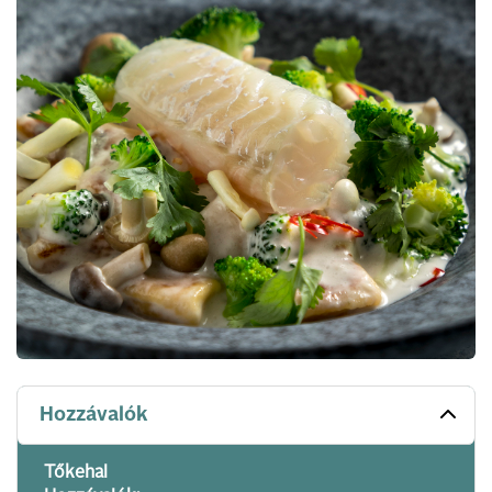
Hozzávalók
Tőkehal