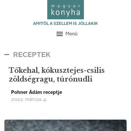
AMITŐL A SZELLEM IS JÓLLAKIK
Menü
Toggle
navigation
RECEPTEK
Tőkehal, kókusztejes-csilis
zöldségragu, túrónudli
Pohner Ádám receptje
2022. március 4.