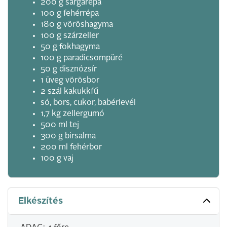
200 g sárgarépa
100 g fehérrépa
180 g vöröshagyma
100 g szárzeller
50 g fokhagyma
100 g paradicsompüré
50 g disznózsír
1 üveg vörösbor
2 szál kakukkfű
só, bors, cukor, babérlevél
1,7 kg zellergumó
500 ml tej
300 g birsalma
200 ml fehérbor
100 g vaj
Elkészítés