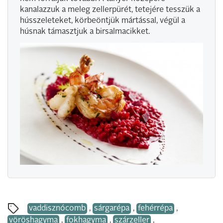
kanalazzuk a meleg zellerpürét, tetejére tesszük a
hússzeleteket, körbeöntjük mártással, végül a
húsnak támasztjuk a birsalmacikket.
vaddisznócomb
,
sárgarépa
,
fehérrépa
,
vöröshagyma
,
fokhagyma
,
szárzeller
,