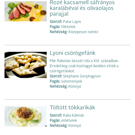
Rozé kacsamell sáfrányos
karalábéval és olívaolajos
parajjal
Szerző:
Patai Lajos
Fogás:
főételek
Nehézség:
Közepesen nehéz
Lyoni csörögefánk
Már Rabelais beszél róla a XVI. században.
Eredetileg csak húshagyó kedden ették a
csörögefánkot.
Szerző:
Stéphane Gerphagnon
Fogás:
sütemények
Nehézség:
Könnyű
Töltött tökkarikák
Szerző:
Kalla Kálmán
Fogás:
előételek
Nehézség:
Könnyű