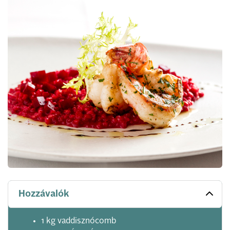
Hozzávalók
1 kg vaddisznócomb