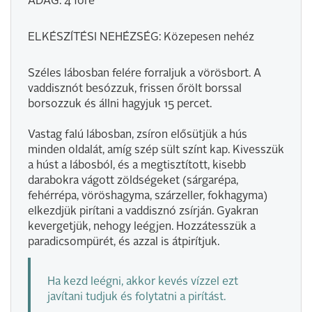
ADAG: 4 főre
ELKÉSZÍTÉSI NEHÉZSÉG: Közepesen nehéz
Széles lábosban felére forraljuk a vörösbort. A
vaddisznót besózzuk, frissen őrölt borssal
borsozzuk és állni hagyjuk 15 percet.
Vastag falú lábosban, zsíron elősütjük a hús
minden oldalát, amíg szép sült színt kap. Kivesszük
a húst a lábosból, és a megtisztított, kisebb
darabokra vágott zöldségeket (sárgarépa,
fehérrépa, vöröshagyma, szárzeller, fokhagyma)
elkezdjük pirítani a vaddisznó zsírján. Gyakran
kevergetjük, nehogy leégjen. Hozzátesszük a
paradicsompürét, és azzal is átpirítjuk.
Ha kezd leégni, akkor kevés vízzel ezt
javítani tudjuk és folytatni a pirítást.