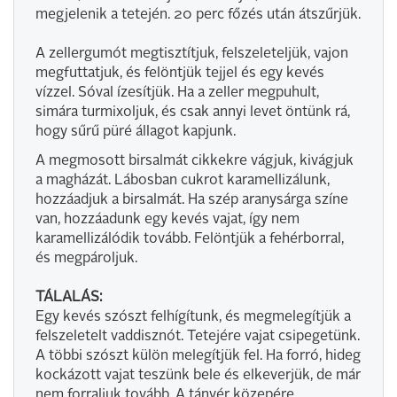
megjelenik a tetején. 20 perc főzés után átszűrjük.
A zellergumót megtisztítjuk, felszeleteljük, vajon
megfuttatjuk, és felöntjük tejjel és egy kevés
vízzel. Sóval ízesítjük. Ha a zeller megpuhult,
simára turmixoljuk, és csak annyi levet öntünk rá,
hogy sűrű püré állagot kapjunk.
A megmosott birsalmát cikkekre vágjuk, kivágjuk
a magházát. Lábosban cukrot karamellizálunk,
hozzáadjuk a birsalmát. Ha szép aranysárga színe
van, hozzáadunk egy kevés vajat, így nem
karamellizálódik tovább. Felöntjük a fehérborral,
és megpároljuk.
TÁLALÁS:
Egy kevés szószt felhígítunk, és megmelegítjük a
felszeletelt vaddisznót. Tetejére vajat csipegetünk.
A többi szószt külön melegítjük fel. Ha forró, hideg
kockázott vajat teszünk bele és elkeverjük, de már
nem forraljuk tovább. A tányér közepére