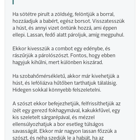
Ha sötétre pirult a zöldség, felöntjük a borral,
hozzáadjuk a babért, egész borsot. Visszatesszük
a húst, és annyi vizet öntünk hozzá, ami éppen
ellepi. Lassan, fedő alatt pároljuk, amíg megpuhul.
Ekkor kivesszük a combot egy edénybe, és
rászűrjük a párolószószt. Fontos, hogy ebben
hagyjuk kihűlni, mert különben kiszárad.
Ha szobahőmérsékletű, akkor már kivehetjük a
húst, és lefóliázva hűtőben tarthatjuk tálalásig.
Hidegen sokkal könnyebb felszeletelni.
A szószt ekkor befejezhetjük, felfrissíthetjük az
ízét egy gerezd fokhagymával, kakukkfűvel, egy
kis szeletelt sárgarépával, és mézzel
ellensúlyozhatjuk a bor esetleg túlságos
savasságát. Ekkor már nagyon lassan főzzük a
szószt, és néha szedjük le a habját, ha az