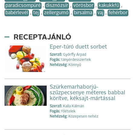
paradicsompüré
,
disznózsír
,
vörösbor
,
kakukkfű
,
babérlevél
,
tej
,
zellergumó
,
birsalma
,
vaj
,
fehérbor
RECEPTAJÁNLÓ
Eper-túró duett sorbet
Szerző:
Győrffy Árpád
Fogás:
tányérdesszertek
Nehézség:
Könnyű
Szürkemarhaborjú-
szűzpecsenye méteres babbal
körítve, kéksajt-mártással
Szerző:
Kalla Kálmán
Fogás:
főételek
Nehézség:
Közepesen nehéz