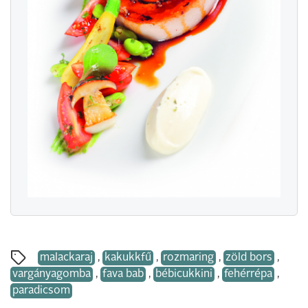
malackaraj
,
kakukkfű
,
rozmaring
,
zöld bors
,
vargányagomba
,
fava bab
,
bébicukkini
,
fehérrépa
,
paradicsom