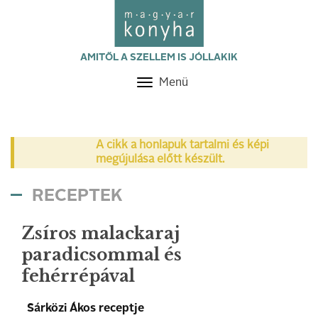
AMITŐL A SZELLEM IS JÓLLAKIK
Menü
Toggle
navigation
A cikk a honlapuk tartalmi és képi
megújulása előtt készült.
RECEPTEK
Zsíros malackaraj
paradicsommal és
fehérrépával
Sárközi Ákos receptje