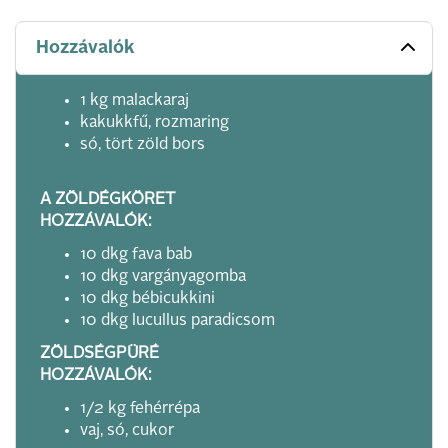
Hozzávalók
1 kg malackaraj
kakukkfű, rozmaring
só, tört zöld bors
A ZÖLDÉGKÖRET
HOZZÁVALÓK:
10 dkg fava bab
10 dkg vargányagomba
10 dkg bébicukkini
10 dkg lucullus paradicsom
ZÖLDSÉGPÜRÉ
HOZZÁVALÓK:
1/2 kg fehérrépa
vaj, só, cukor