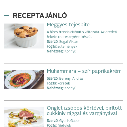
RECEPTAJÁNLÓ
Meggyes tejespite
A híres francia clafoutis változata. Az eredeti
fekete cseresznyével készül.
Szerző:
Segal Viktor
Fogás:
sütemények
Nehézség:
Könnyű
Muhammara – szír paprikakrém
Szerző:
Berényi András
Fogás:
köretek
Nehézség:
Könnyű
Onglet izsópos körtével, pirított
cukkinivirággal és vargányával
Szerző:
Gyurik Gábor
Fogás:
főételek