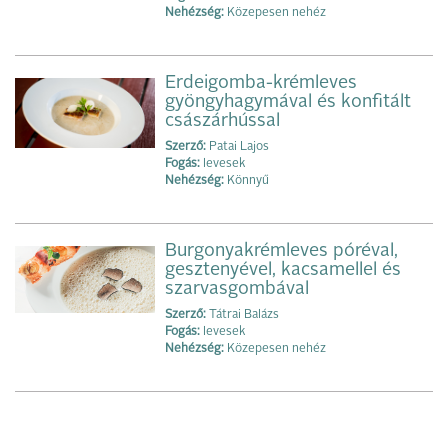
Nehézség:
Közepesen nehéz
Erdeigomba-krémleves
gyöngyhagymával és konfitált
császárhússal
Szerző:
Patai Lajos
Fogás:
levesek
Nehézség:
Könnyű
Burgonyakrémleves póréval,
gesztenyével, kacsamellel és
szarvasgombával
Szerző:
Tátrai Balázs
Fogás:
levesek
Nehézség:
Közepesen nehéz