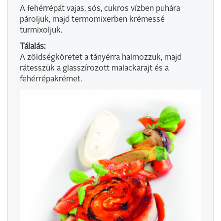
A fehérrépát vajas, sós, cukros vízben puhára
pároljuk, majd termomixerben krémessé
turmixoljuk.
Tálalás:
A zöldségköretet a tányérra halmozzuk, majd
rátesszük a glasszírozott malackarajt és a
fehérrépakrémet.