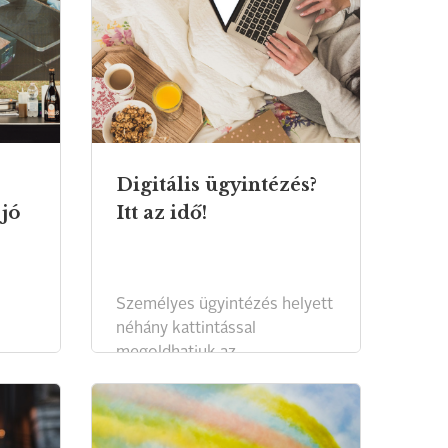
Digitális ügyintézés?
 jó
Itt az idő!
Személyes ügyintézés helyett
néhány kattintással
megoldhatjuk az
energiaügyeinket otthon!