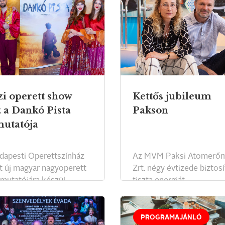
zi operett show
Kettős jubileum
z a Dankó Pista
Pakson
utatója
dapesti Operettszínház
Az MVM Paksi Atomerő
t új magyar nagyoperett
Zrt. négy évtizede biztosí
mutatójára készül.
tiszta energiát
Magyarországnak.
PROGRAMAJÁNLÓ