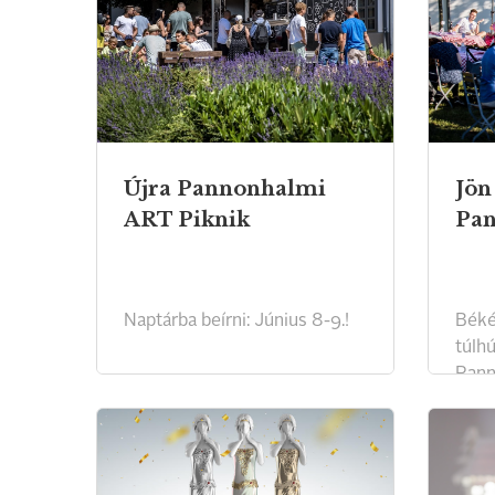
Újra Pannonhalmi
Jön
ART Piknik
Pa
Naptárba beírni: Június 8-9.!
Béké
túlhú
Pann
leven