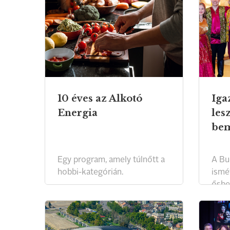
10 éves az Alkotó
Iga
Energia
les
bem
Egy program, amely túlnőtt a
A Bu
hobbi-kategórián.
ismé
ősbe