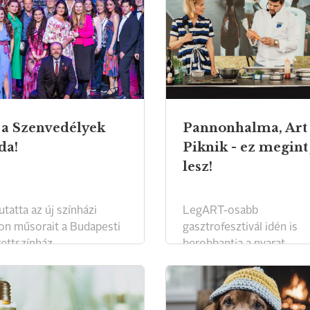
 a Szenvedélyek
Pannonhalma, Art
da!
Piknik - ez megint
lesz!
tatta az új színházi
LegART-osabb
on műsorait a Budapesti
gasztrofesztivál idén is
ettszínház.
berobbantja a nyarat.