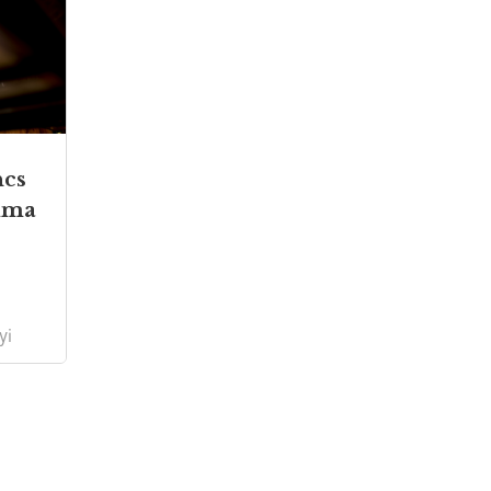
ncs
rima
yi
,
t.
ez
yos