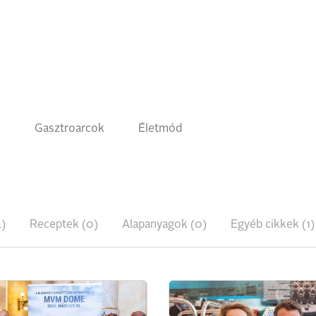
k
Gasztroarcok
Életmód
)
Receptek (0)
Alapanyagok (0)
Egyéb cikkek (1)