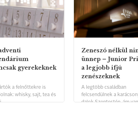
adventi
Zeneszó nélkül ni
endárium
ünnep – Junior P
csak gyerekeknek
a legjobb ifjú
zenészeknek
rtók a felnőttekre is
A legtöbb családban
lnak: whisky, sajt, tea és
felcsendülnek a karácson
i.
dalok Szentestén, ám van
ahol ez élő muzsikát jelen
Legtehetségesebb ifjú
zenészeinknél az ünneph
nem csupán a hagyomán