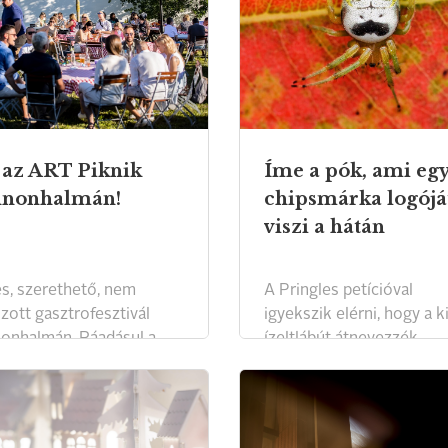
 az ART Piknik
Íme a pók, ami eg
nnonhalmán!
chipsmárka logójá
viszi a hátán
s, szerethető, nem
A Pringles petícióval
zott gasztrofesztivál
igyekszik elérni, hogy a k
onhalmán. Ráadásul a
ízeltlábút átnevezzék.
dula is most virágzik!