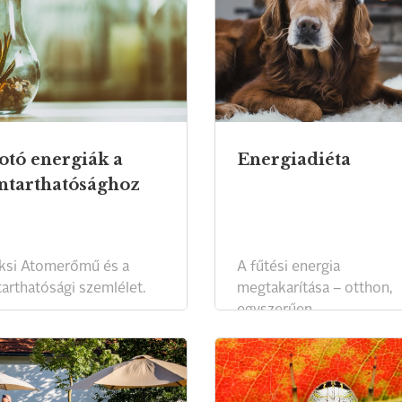
otó energiák a
Energiadiéta
ntarthatósághoz
ksi Atomerőmű és a
A fűtési energia
tarthatósági szemlélet.
megtakarítása – otthon,
egyszerűen