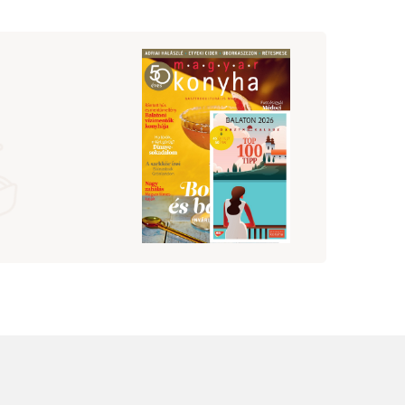
ládi
a
ült,
tően
s a