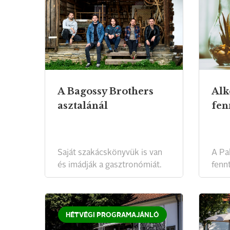
A Bagossy Brothers
Alk
asztalánál
fen
Saját szakácskönyvük is van
A Pa
és imádják a gasztronómiát.
fenn
HÉTVÉGI PROGRAMAJÁNLÓ