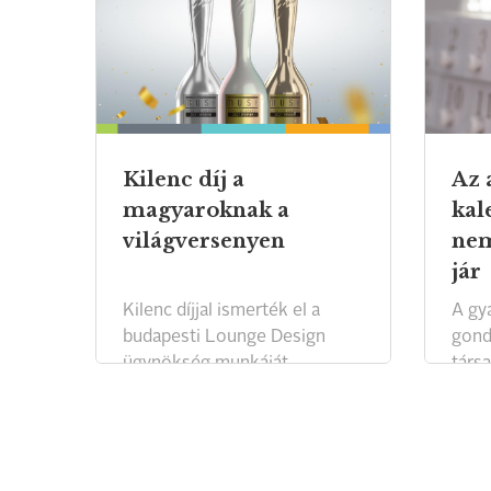
Kilenc díj a
Az 
magyaroknak a
kal
világversenyen
nem
jár
Kilenc díjjal ismerték el a
A gyá
budapesti Lounge Design
gondo
ügynökség munkáját.
társa