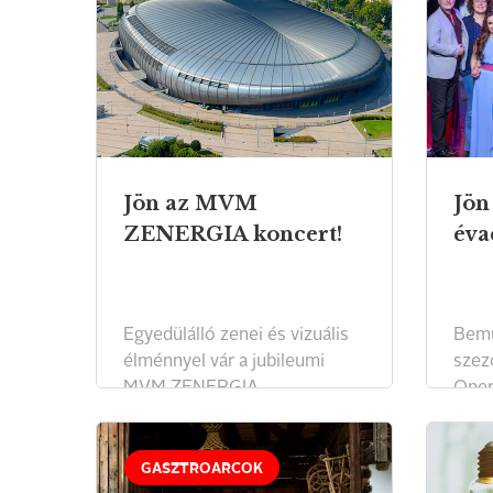
Jön az MVM
Jön
ZENERGIA koncert!
éva
Egyedülálló zenei és vizuális
Bemu
élménnyel vár a jubileumi
szez
MVM ZENERGIA
Oper
jótékonysági gálakoncert.
GASZTROARCOK