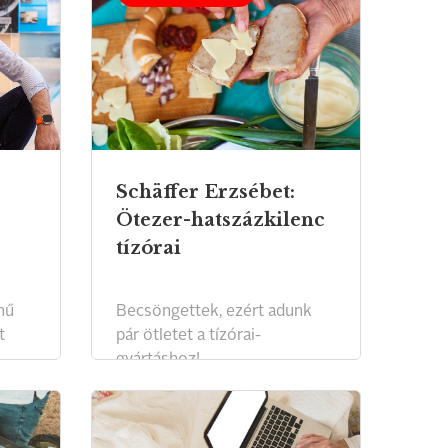
Schäffer Erzsébet:
Ötezer-hatszázkilenc
tízórai
mű
Becsöngettek, ezért adunk
t
pár ötletet a tízórai-
gyártáshoz!