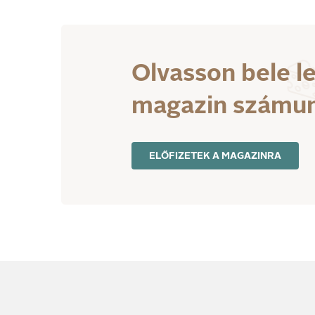
Olvasson bele l
magazin számu
ELŐFIZETEK A MAGAZINRA