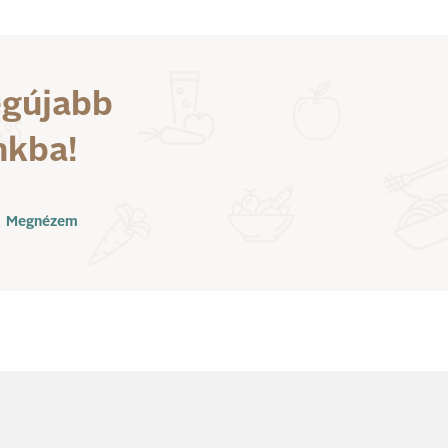
karácsonyi menü tartozik
hozzá, hanem a közös csa
zenélés is. A Junior Prim
díjátadó gálán pedig kider
egújabb
hogy az MVM Magyar
Villamos Művek Zrt. által
nkba!
kitüntetettek nemcsak
elhivatottak és elképesz
tehetségesek, hanem
kedvesek, közvetlenek é
Megnézem
humoruk is jó.