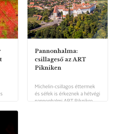
y
Pannonhalma:
t
csillageső az ART
Pikniken
Michelin-csillagos éttermek
is
és séfek is érkeznek a hétvégi
pannonhalmi ART Piknikre.