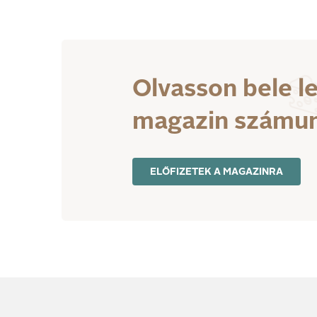
kézhez. Decemberi
lapszámunk tartalmából.
Olvasson bele l
magazin számu
ELŐFIZETEK A MAGAZINRA