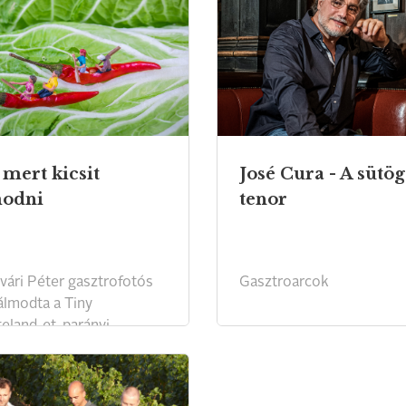
 mert kicsit
José Cura - A sütög
odni
tenor
vári Péter gasztrofotós
Gasztroarcok
lmodta a Tiny
eland-et, parányi
földjét.