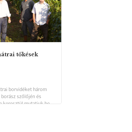
átrai tőkések
trai borvidéket három
l borász szőlőjén és
n keresztül mutatjuk be.
th Benedek interjúja a
ai tőkésekkel.