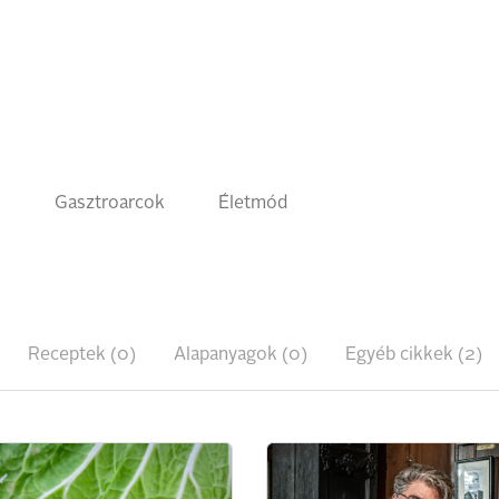
k
Gasztroarcok
Életmód
Receptek (0)
Alapanyagok (0)
Egyéb cikkek (2)