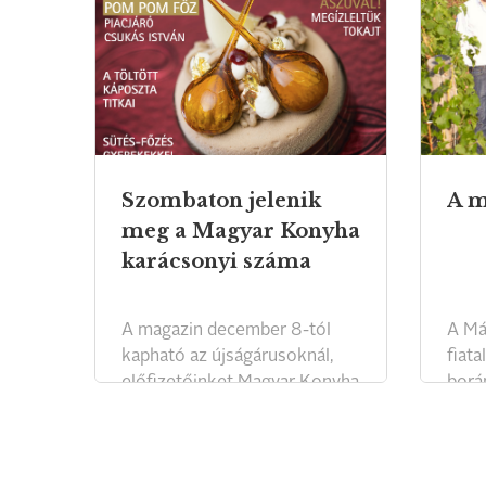
Szombaton jelenik
A m
meg a Magyar Konyha
karácsonyi száma
A magazin december 8-tól
A Má
kapható az újságárusoknál,
fiata
előfizetőinket Magyar Konyha
borá
naptárral lepjük meg
F. Tó
karácsonyra, melyet a lappal
mátr
együtt december 11-én kapnak