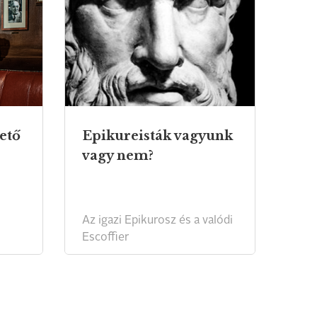
ető
Epikureisták vagyunk
vagy nem?
Az igazi Epikurosz és a valódi
Escoffier