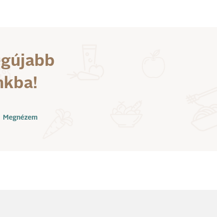
egújabb
nkba!
Megnézem