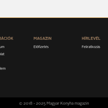
MÁCIÓK
MAGAZIN
HÍRLEVÉL
zum
Előfizetés
Feliratkozás
lat
elem
© 2018 - 2025 Magyar Konyha magazin