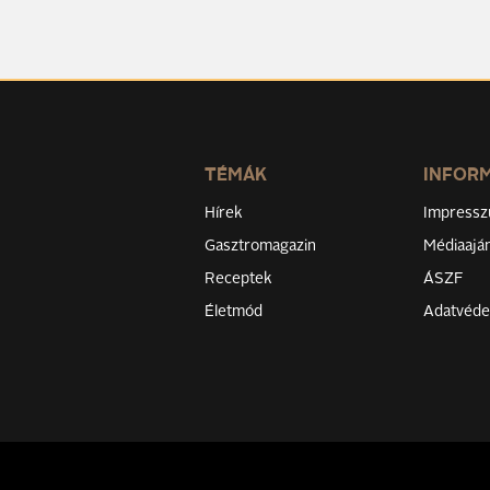
TÉMÁK
INFOR
Hírek
Impress
Gasztromagazin
Médiaaján
Receptek
ÁSZF
Életmód
Adatvéd