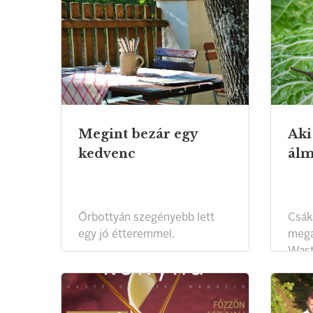
Megint bezár egy
Aki
kedvenc
álm
Őrbottyán szegényebb lett
Csák
egy jó étteremmel.
megá
Wast
senki