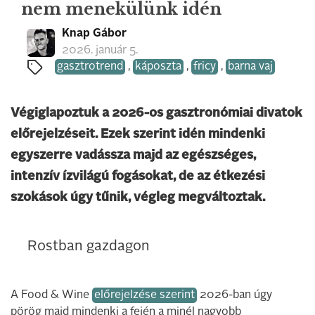
nem menekülünk idén
Knap Gábor
2026. január 5.
gasztrotrend
,
káposzta
,
fricy
,
barna vaj
Végiglapoztuk a 2026-os gasztronómiai divatok
előrejelzéseit. Ezek szerint idén mindenki
egyszerre vadássza majd az egészséges,
intenzív ízvilágú fogásokat, de az étkezési
szokások úgy tűnik, végleg megváltoztak.
Rostban gazdagon
A Food & Wine
előrejelzése szerint
2026-ban úgy
pörög majd mindenki a fején a minél nagyobb