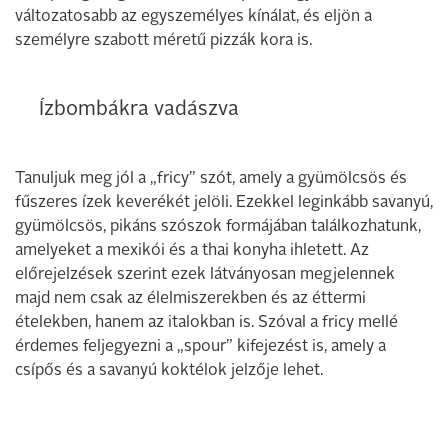
változatosabb az egyszemélyes kínálat, és eljön a
személyre szabott méretű pizzák kora is.
Ízbombákra vadászva
Tanuljuk meg jól a „fricy” szót, amely a gyümölcsös és
fűszeres ízek keverékét jelöli. Ezekkel leginkább savanyú,
gyümölcsös, pikáns szószok formájában találkozhatunk,
amelyeket a mexikói és a thai konyha ihletett. Az
előrejelzések szerint ezek látványosan megjelennek
majd nem csak az élelmiszerekben és az éttermi
ételekben, hanem az italokban is. Szóval a fricy mellé
érdemes feljegyezni a „spour” kifejezést is, amely a
csípős és a savanyú koktélok jelzője lehet.