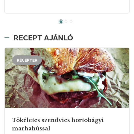
RECEPT AJÁNLÓ
RECEPTEK
Tökéletes szendvics hortobágyi
marhahússal