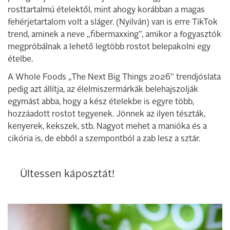
rosttartalmú ételektől, mint ahogy korábban a magas
fehérjetartalom volt a sláger. (Nyilván) van is erre TikTok
trend, aminek a neve „fibermaxxing”, amikor a fogyasztók
megpróbálnak a lehető legtöbb rostot belepakolni egy
ételbe.
A Whole Foods „The Next Big Things 2026” trendjóslata
pedig azt állítja, az élelmiszermárkák belehajszolják
egymást abba, hogy a kész ételekbe is egyre több,
hozzáadott rostot tegyenek. Jönnek az ilyen tészták,
kenyerek, kekszek, stb. Nagyot mehet a manióka és a
cikória is, de ebből a szempontból a zab lesz a sztár.
Ültessen káposztát!