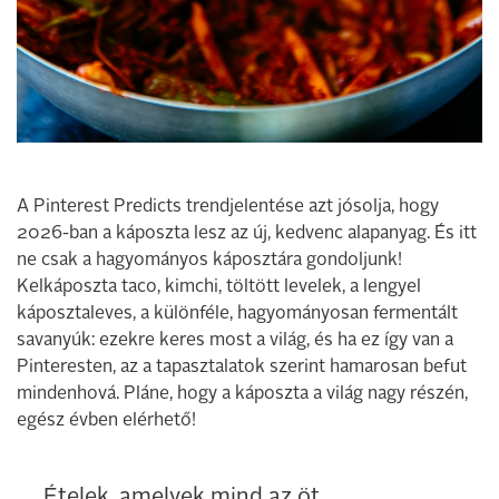
A Pinterest Predicts trendjelentése azt jósolja, hogy
2026-ban a káposzta lesz az új, kedvenc alapanyag. És itt
ne csak a hagyományos káposztára gondoljunk!
Kelkáposzta taco, kimchi, töltött levelek, a lengyel
káposztaleves, a különféle, hagyományosan fermentált
savanyúk: ezekre keres most a világ, és ha ez így van a
Pinteresten, az a tapasztalatok szerint hamarosan befut
mindenhová. Pláne, hogy a káposzta a világ nagy részén,
egész évben elérhető!
Ételek, amelyek mind az öt