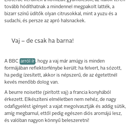
Előtérbe kerülnek a liofilizált gyümölcsök, az italok terén
tovább hódíthatnak a mindennel megpakolt latték, a
bizarr színű üdítők olyan citrusokkal, mint a yuzu és a
sudachi, és persze az apró halsnackek.
Vaj – de csak ha barna!
A BBC
arról ír
, hogy a vaj már amúgy is minden
formájában reflektorfénybe került: ha felvert, ha sózott,
ha pedig ízesített, akkor is népszerű, de az égetettnél
kevés menőbb dolog van.
A beurre noisette (pirított vaj) a francia konyhából
érkezett. Elkészíteni elméletben nem nehéz, de nagy
odafigyelést igényel: a vajat megolvasztják és addig sütik,
amíg megbarnul, ettől pedig egészen diós aromájú lesz,
és valóban nagyon könnyű beleszeretni!