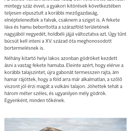
mintegy száz évvel, a gyakori kitörések következtében
teljesen elpusztult a korábbi mezőgazdaság,
elnéptelenedtek a falvak, csaknem a sziget is. A fekete
láva és hamu beborította a szárazföld területének
nagyjából negyedét, holdbéli jájjá változtatva azt. Úgy tűnt
búcsút kell inteni a XV. század óta meghonosodott
bortermelésnek is.
Néhány kitartó helyi lakos azonban gödröket kezdett
ásni a vastag fekete hamuba. Eleinte azért, hogy elérve a
korábbi talajszintet, újra gabonát termesszen rajta, ám
hamar rájöttek, hogy a föld arra már alkalmatlan, a szőlő
viszont jól érzi magát a vulkáni talajon. Jöhettek tehát a
három méter széles, és ugyanilyen mély gödrök.
Egyenként, minden tőkének.