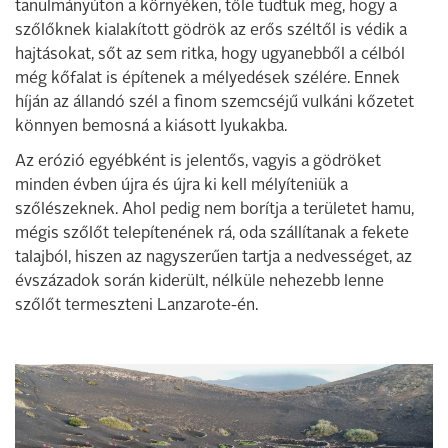
tanulmányúton a környéken, tőle tudtuk meg, hogy a
szőlőknek kialakított gödrök az erős széltől is védik a
hajtásokat, sőt az sem ritka, hogy ugyanebből a célból
még kőfalat is építenek a mélyedések szélére. Ennek
híján az állandó szél a finom szemcséjű vulkáni kőzetet
könnyen bemosná a kiásott lyukakba.
Az erózió egyébként is jelentős, vagyis a gödröket
minden évben újra és újra ki kell mélyíteniük a
szőlészeknek. Ahol pedig nem borítja a területet hamu,
mégis szőlőt telepítenének rá, oda szállítanak a fekete
talajból, hiszen az nagyszerűen tartja a nedvességet, az
évszázadok során kiderült, nélküle nehezebb lenne
szőlőt termeszteni Lanzarote-én.