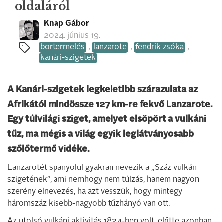
oldaláról
Knap Gábor
2024. június 19.
bortermelés
,
lanzarote
,
fendrik zsóka
,
kanári-szigetek
A Kanári-szigetek legkeletibb szárazulata az
Afrikától mindössze 127 km-re fekvő Lanzarote.
Egy túlvilági sziget, amelyet elsöpört a vulkáni
tűz, ma mégis a világ egyik leglátványosabb
szőlőtermő vidéke.
Lanzarotét spanyolul gyakran nevezik a „Száz vulkán
szigetének”, ami nemhogy nem túlzás, hanem nagyon
szerény elnevezés, ha azt vesszük, hogy mintegy
háromszáz kisebb-nagyobb tűzhányó van ott.
Az utolsó vulkáni aktivitás 1824-ben volt, előtte azonban