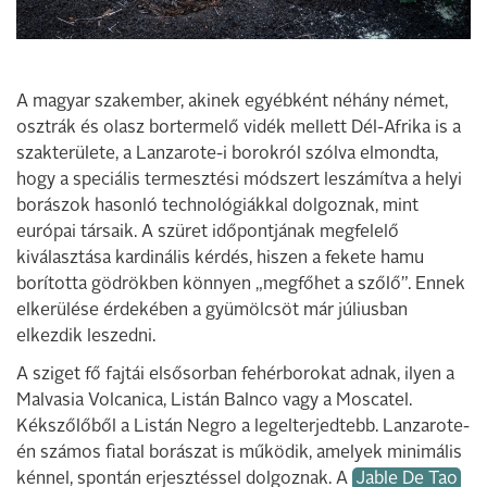
A magyar szakember, akinek egyébként néhány német,
osztrák és olasz bortermelő vidék mellett Dél-Afrika is a
szakterülete, a Lanzarote-i borokról szólva elmondta,
hogy a speciális termesztési módszert leszámítva a helyi
borászok hasonló technológiákkal dolgoznak, mint
európai társaik. A szüret időpontjának megfelelő
kiválasztása kardinális kérdés, hiszen a fekete hamu
borította gödrökben könnyen „megfőhet a szőlő”. Ennek
elkerülése érdekében a gyümölcsöt már júliusban
elkezdik leszedni.
A sziget fő fajtái elsősorban fehérborokat adnak, ilyen a
Malvasia Volcanica, Listán Balnco vagy a Moscatel.
Kékszőlőből a Listán Negro a legelterjedtebb. Lanzarote-
én számos fiatal borászat is működik, amelyek minimális
kénnel, spontán erjesztéssel dolgoznak. A
Jable De Tao