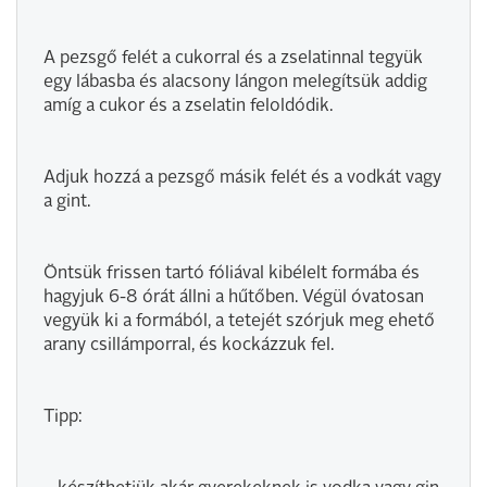
A pezsgő felét a cukorral és a zselatinnal tegyük
egy lábasba és alacsony lángon melegítsük addig
amíg a cukor és a zselatin feloldódik.
Adjuk hozzá a pezsgő másik felét és a vodkát vagy
a gint.
Öntsük frissen tartó fóliával kibélelt formába és
hagyjuk 6-8 órát állni a hűtőben. Végül óvatosan
vegyük ki a formából, a tetejét szórjuk meg ehető
arany csillámporral, és kockázzuk fel.
Tipp: