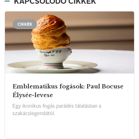
KAPCSOLÓDÓ CIKKEK
CIKKEK
Emblematikus fogások: Paul Bocuse
Élysée-levese
Egy ikonikus fogás parádés tálalásban a
szakácslegendától.