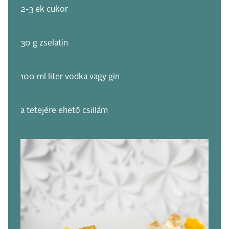
2-3 ek cukor
30 g zselatin
100 ml liter vodka vagy gin
a tetejére ehető csillám