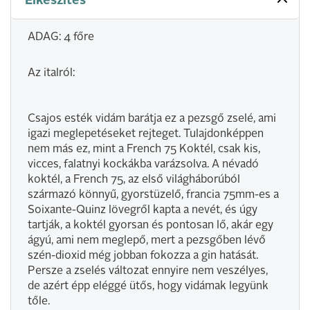
Elkészítés
ADAG: 4 főre
Az italról:
Csajos esték vidám barátja ez a pezsgő zselé, ami
igazi meglepetéseket rejteget. Tulajdonképpen
nem más ez, mint a French 75 Koktél, csak kis,
vicces, falatnyi kockákba varázsolva. A névadó
koktél, a French 75, az első világháborúból
származó könnyű, gyorstüzelő, francia 75mm-es a
Soixante-Quinz lövegről kapta a nevét, és úgy
tartják, a koktél gyorsan és pontosan lő, akár egy
ágyú, ami nem meglepő, mert a pezsgőben lévő
szén-dioxid még jobban fokozza a gin hatását.
Persze a zselés változat ennyire nem veszélyes,
de azért épp eléggé ütős, hogy vidámak legyünk
tőle.