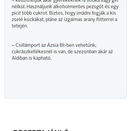
– készíthetjük akár gyerekeknek is vodka vagy gin
nélkül. Használjunk alkoholmentes pezsgőt és egy
picit több cukrot. Biztos, hogy imádni fogják a kis
zselé kockákat, pláne az izgalmas arany flitterrel a
tetején.
– Csillámport az Ázsia Bt-ben vehetünk,
cukrászkellékesnél is van, de szezonban akár az
Aldiban is kapható.