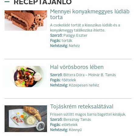
RECEPTAJÁNLÓ
Mennyei konyakmeggyes lúdláb
torta
A csokoládé tortát a klasszikus lúdláb és a
konyakmeggy találkozása ihlette.
Szerző:
Palágyi Eszter
Fogás:
torták
Nehézség:
Nehéz
Hal vörösboros lében
Szerző:
Bittera Dóra – Molnár B. Tamás
Fogás:
főételek
Nehézség:
Közepesen nehéz
Tojáskrém reteksalátával
Frissen sütött magos barna bagettel kínáljuk.
Szerző:
Bereznay Tamás
Fogás:
előételek
Nehézség:
Könnyű