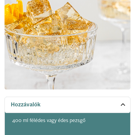
Hozzávalók
400 ml félédes vagy édes pezsgő