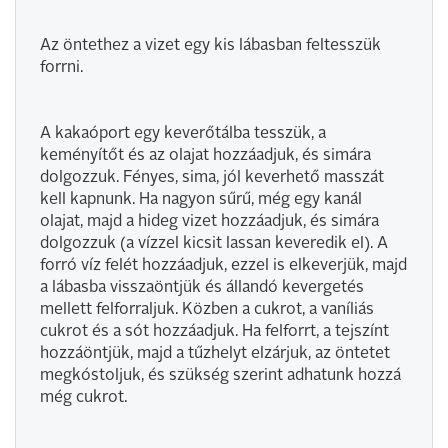
Az öntethez a vizet egy kis lábasban feltesszük
forrni.
A kakaóport egy keverőtálba tesszük, a
keményítőt és az olajat hozzáadjuk, és simára
dolgozzuk. Fényes, sima, jól keverhető masszát
kell kapnunk. Ha nagyon sűrű, még egy kanál
olajat, majd a hideg vizet hozzáadjuk, és simára
dolgozzuk (a vízzel kicsit lassan keveredik el). A
forró víz felét hozzáadjuk, ezzel is elkeverjük, majd
a lábasba visszaöntjük és állandó kevergetés
mellett felforraljuk. Közben a cukrot, a vaníliás
cukrot és a sót hozzáadjuk. Ha felforrt, a tejszínt
hozzáöntjük, majd a tűzhelyt elzárjuk, az öntetet
megkóstoljuk, és szükség szerint adhatunk hozzá
még cukrot.