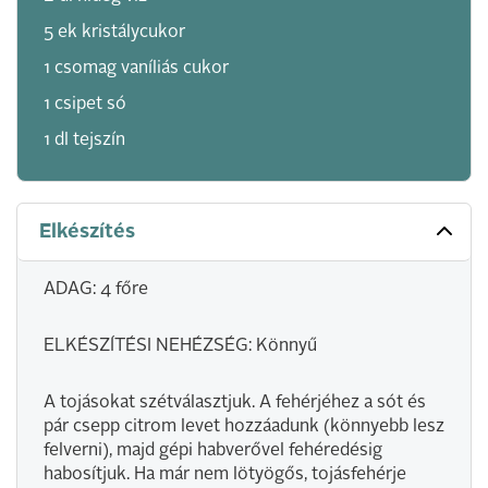
5 ek kristálycukor
1 csomag vaníliás cukor
1 csipet só
1 dl tejszín
Elkészítés
ADAG: 4 főre
ELKÉSZÍTÉSI NEHÉZSÉG: Könnyű
A tojásokat szétválasztjuk. A fehérjéhez a sót és
pár csepp citrom levet hozzáadunk (könnyebb lesz
felverni), majd gépi habverővel fehéredésig
habosítjuk. Ha már nem lötyögős, tojásfehérje