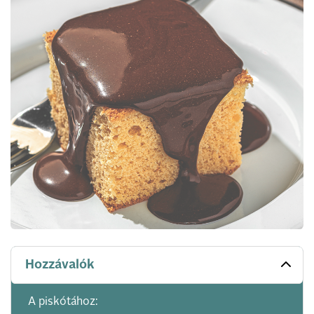
Hozzávalók
A piskótához: