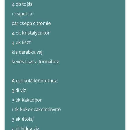
4 db tojás
1 csipet só
pár csepp citromlé
4 ek kristálycukor
4 ek liszt
kis darabka vaj
kevés liszt a formához
A csokoládéöntethez:
3 dl víz
3 ek kakaópor
1 tk kukoricakeményítő
3 ek étolaj
2 dl hideg víz