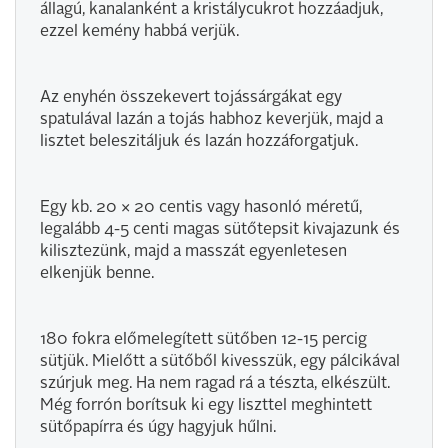
állagú, kanalanként a kristálycukrot hozzáadjuk,
ezzel kemény habbá verjük.
Az enyhén összekevert tojássárgákat egy
spatulával lazán a tojás habhoz keverjük, majd a
lisztet beleszitáljuk és lazán hozzáforgatjuk.
Egy kb. 20 × 20 centis vagy hasonló méretű,
legalább 4-5 centi magas sütőtepsit kivajazunk és
kilisztezünk, majd a masszát egyenletesen
elkenjük benne.
180 fokra előmelegített sütőben 12-15 percig
sütjük. Mielőtt a sütőből kivesszük, egy pálcikával
szúrjuk meg. Ha nem ragad rá a tészta, elkészült.
Még forrón borítsuk ki egy liszttel meghintett
sütőpapírra és úgy hagyjuk hűlni.