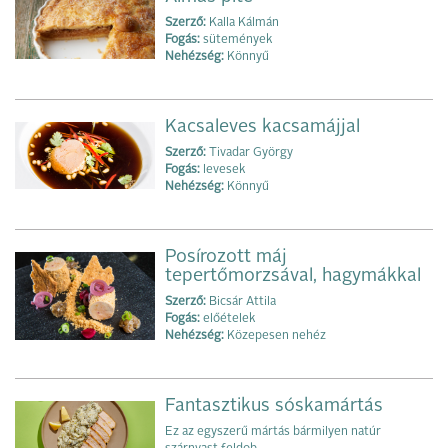
Szerző:
Kalla Kálmán
Fogás:
sütemények
Nehézség:
Könnyű
Kacsaleves kacsamájjal
Szerző:
Tivadar György
Fogás:
levesek
Nehézség:
Könnyű
Posírozott máj
tepertőmorzsával, hagymákkal
Szerző:
Bicsár Attila
Fogás:
előételek
Nehézség:
Közepesen nehéz
Fantasztikus sóskamártás
Ez az egyszerű mártás bármilyen natúr