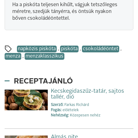
Ha a piskóta teljesen kihűlt, vágjuk tetszőleges
méretre, szedjük tányérra, és öntsük nyakon
bőven csokoládé­öntettel.
napközis piskóta
,
piskóta
,
csokoládéöntet
,
menza
,
menzaklasszikus
RECEPTAJÁNLÓ
Kecskegidaszűz-tatár, sajtos
tallér, dió
Szerző:
Farkas Richárd
Fogás:
előételek
Nehézség:
Közepesen nehéz
Almás pite