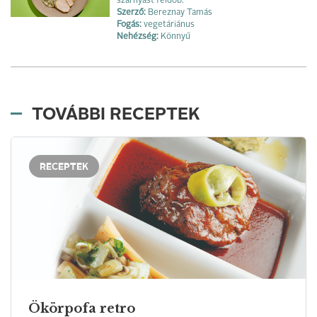
szárnyast feldob.
Szerző:
Bereznay Tamás
Fogás:
vegetáriánus
Nehézség:
Könnyű
TOVÁBBI RECEPTEK
RECEPTEK
Ökörpofa retro