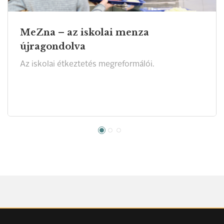
MeZna – az iskolai menza
újragondolva
Az iskolai étkeztetés megreformálói.