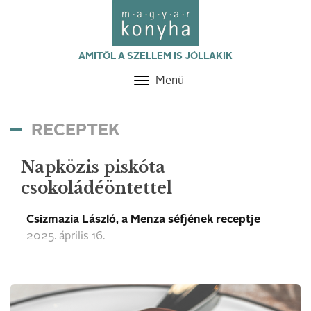
AMITŐL A SZELLEM IS JÓLLAKIK
Menü
Toggle
navigation
RECEPTEK
Napközis piskóta
csokoládéöntettel
Csizmazia László, a Menza séfjének receptje
2025. április 16.