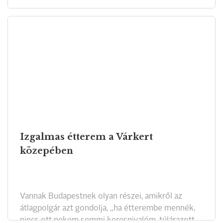
Izgalmas étterem a Várkert
közepében
Vannak Budapestnek olyan részei, amikről az
átlagpolgár azt gondolja, „ha étterembe mennék,
nincs ott nekem semmi keresnivalóm, túlárazott