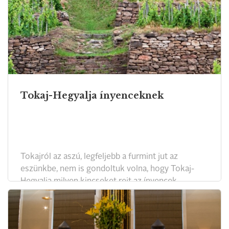
Tokaj-Hegyalja ínyenceknek
Tokajról az aszú, legfeljebb a furmint jut az
eszünkbe, nem is gondoltuk volna, hogy Tokaj-
Hegyalja milyen kincseket rejt az ínyencek
számára.