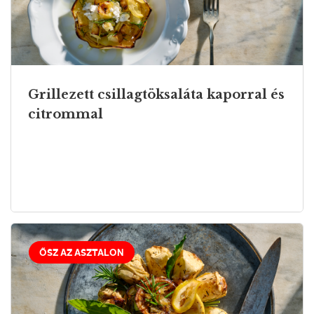
Grillezett csillagtöksaláta kaporral és
citrommal
ŐSZ AZ ASZTALON