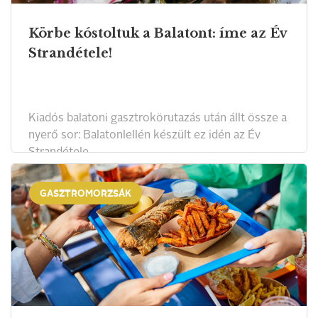
Körbe kóstoltuk a Balatont: íme az Év
Strandétele!
Kiadós balatoni gasztrokörutazás után állt össze a
nyerő sor: Balatonlellén készült ez idén az Év
Strandétele.
GASZTROMORZSÁK