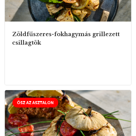
Zöldfűszeres-fokhagymás grillezett
csillagtök
ŐSZ AZ ASZTALON