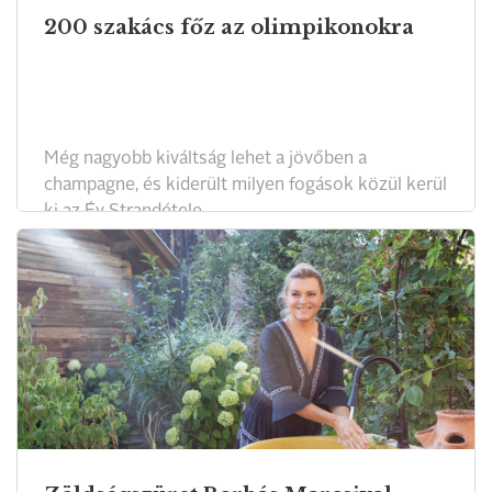
200 szakács főz az olimpikonokra
Még nagyobb kiváltság lehet a jövőben a
champagne, és kiderült milyen fogások közül kerül
ki az Év Strandétele