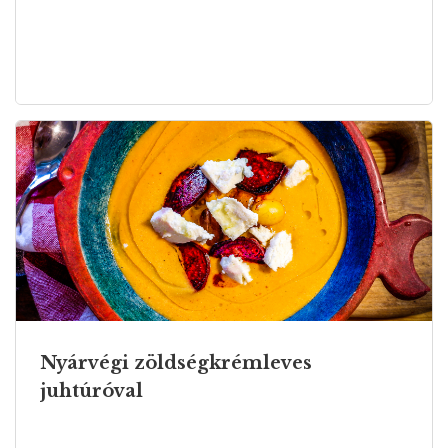
Nyárvégi zöldségkrémleves
juhtúróval