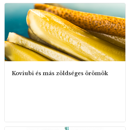
és flancos turistacsapdákban, valamint
megfizethetetlen és feszélyeztető
gasztrotemplomokban kellene zavartan
pislognom, hát inkább nem”.
Koviubi és más zöldséges örömök