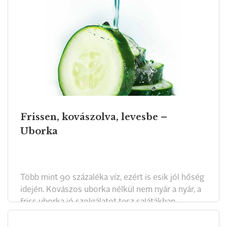
Frissen, kovászolva, levesbe –
Uborka
Több mint 90 százaléka víz, ezért is esik jól hőség
idején. Kovászos uborka nélkül nem nyár a nyár, a
friss uborka jó szolgálatot tesz salátákban,
szendvicsekben, a kovászosuborka-leves pedig
egy egészen kiváló, hűs nyári fogás.