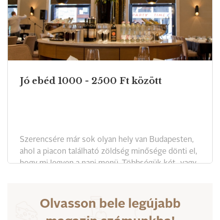
Jó ebéd 1000 - 2500 Ft között
Szerencsére már sok olyan hely van Budapesten,
ahol a piacon található zöldség minősége dönti el,
hogy mi legyen a napi menü. Többségük két- vagy
háromfogásos menüt kínál. Folyamatosan nyitnak
és zárnak az ebédelő helyek, sok a divatos
vendéglő, de sajnos kevés tartja a színvonalat. A
Olvasson bele legújabb
régi bevált helyek mellett olyan új, még nem