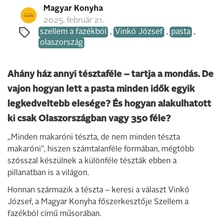
Magyar Konyha
2025. február 21.
szellem a fazékból
,
Vinkó József
,
pasta
,
olaszország
Ahány ház annyi tésztaféle – tartja a mondás. De
vajon hogyan lett a pasta minden idők egyik
legkedveltebb elesége? És hogyan alakulhatott
ki csak Olaszországban vagy 350 féle?
„Minden makaróni tészta, de nem minden tészta
makaróni”, hiszen számtalanféle formában, mégtöbb
szósszal készülnek a különféle tészták ebben a
pillanatban is a világon.
Honnan származik a tészta – keresi a választ Vinkó
József, a Magyar Konyha főszerkesztője Szellem a
fazékból című műsorában.