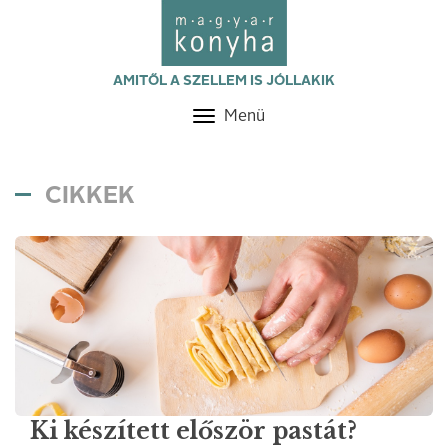
AMITŐL A SZELLEM IS JÓLLAKIK
Menü
Toggle
navigation
CIKKEK
Ki készített először pastát?