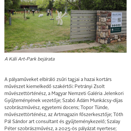
A Káli Art-Park bejárata
A pályaműveket elbíráló zsűri tagjai a hazai kortárs
művészet kiemelkedő szakértői: Petrányi Zsolt
művészettörténész, a Magyar Nemzeti Galéria Jelenkori
Gyűjteményének vezetője; Szabó Ádám Munkácsy-díjas
szobrászművész, egyetemi docens; Topor Tünde,
művészettörténész, az Artmagazin főszerkesztője; Tóth
Pál Sándor art consultant és gyűjteménykezelő; Szalay
Péter szobrászművész, a 2025-ös pályázat nyertese;