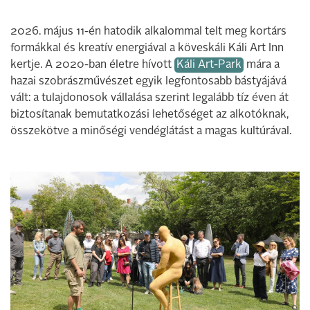
2026. május 11-én hatodik alkalommal telt meg kortárs
formákkal és kreatív energiával a köveskáli Káli Art Inn
kertje. A 2020-ban életre hívott
Káli Art-Park
mára a
hazai szobrászművészet egyik legfontosabb bástyájává
vált: a tulajdonosok vállalása szerint legalább tíz éven át
biztosítanak bemutatkozási lehetőséget az alkotóknak,
összekötve a minőségi vendéglátást a magas kultúrával.