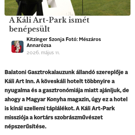
A Káli Art-Park ismét
benépesült
Kitzinger Szonja Fotó: Mészáros
Annarózsa
2026. május 11.
Balatoni Gasztrokalauzunk állandó szereplője a
Káli Art Inn. A köveskáli hotelt többnyire a
nyugalma és a gasztronómiája miatt ajánljuk, de
ahogy a Magyar Konyha magazin, úgy ez a hotel
is kínál szellemi táplálékot. A Káli Art-Park
missziója a kortárs szobrászművészet
népszerűsítése.