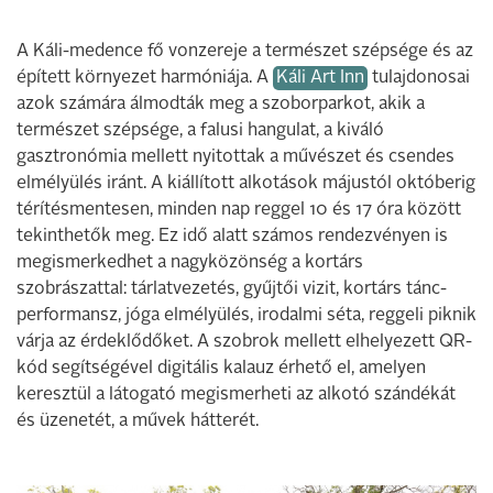
A Káli-medence fő vonzereje a természet szépsége és az
épített környezet harmóniája. A
Káli Art Inn
tulajdonosai
azok számára álmodták meg a szoborparkot, akik a
természet szépsége, a falusi hangulat, a kiváló
gasztronómia mellett nyitottak a művészet és csendes
elmélyülés iránt. A kiállított alkotások májustól októberig
térítésmentesen, minden nap reggel 10 és 17 óra között
tekinthetők meg. Ez idő alatt számos rendezvényen is
megismerkedhet a nagyközönség a kortárs
szobrászattal: tárlatvezetés, gyűjtői vizit, kortárs tánc-
performansz, jóga elmélyülés, irodalmi séta, reggeli piknik
várja az érdeklődőket. A szobrok mellett elhelyezett QR-
kód segítségével digitális kalauz érhető el, amelyen
keresztül a látogató megismerheti az alkotó szándékát
és üzenetét, a művek hátterét.