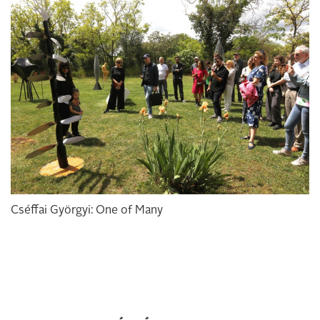
Cséffai Györgyi: One of Many