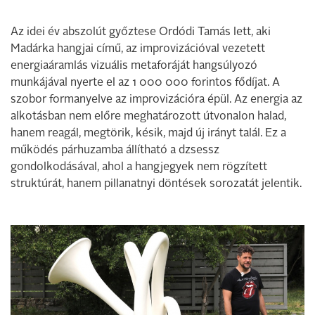
Az idei év abszolút győztese Ordódi Tamás lett, aki
Madárka hangjai című, az improvizációval vezetett
energiaáramlás vizuális metaforáját hangsúlyozó
munkájával nyerte el az 1 000 000 forintos fődíjat. A
szobor formanyelve az improvizációra épül. Az energia az
alkotásban nem előre meghatározott útvonalon halad,
hanem reagál, megtörik, késik, majd új irányt talál. Ez a
működés párhuzamba állítható a dzsessz
gondolkodásával, ahol a hangjegyek nem rögzített
struktúrát, hanem pillanatnyi döntések sorozatát jelentik.