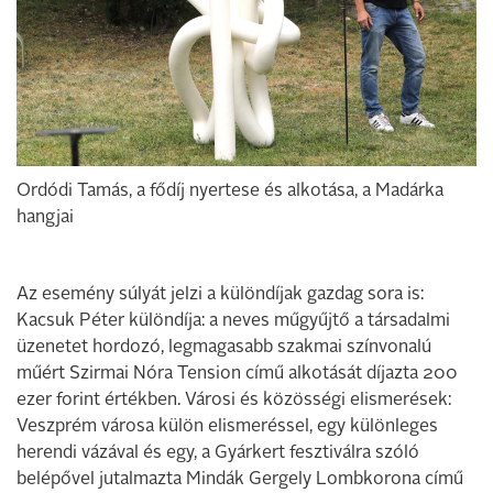
Ordódi Tamás, a fődíj nyertese és alkotása, a Madárka
hangjai
Az esemény súlyát jelzi a különdíjak gazdag sora is:
Kacsuk Péter különdíja: a neves műgyűjtő a társadalmi
üzenetet hordozó, legmagasabb szakmai színvonalú
műért Szirmai Nóra Tension című alkotását díjazta 200
ezer forint értékben. Városi és közösségi elismerések:
Veszprém városa külön elismeréssel, egy különleges
herendi vázával és egy, a Gyárkert fesztiválra szóló
belépővel jutalmazta Mindák Gergely Lombkorona című