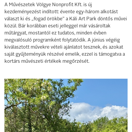
A Művészetek Völgye Nonprofit Kft. is új
kezdeményezést indított: évente egy-három alkotást
választ ki és „fogad örökbe” a Káli Art Park döntős művei
közül. Bár korábban eseti jelleggel már vásároltak
műtárgyat, mostantól ez tudatos, minden évben
megvalósuló programként folytatódik. A június végéig
kiválasztott művekre vételi ajánlatot tesznek, és azokat
saját gyűjteményük részévé emelik, ezzel is támogatva a
kortárs művészeti értékek megőrzését.