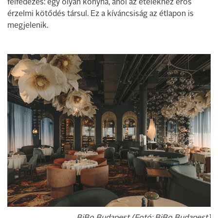
felfedezés: egy olyan konyha, ahol az ételekhez erős
érzelmi kötődés társul. Ez a kíváncsiság az étlapon is
megjelenik.
BiBo Budapest (Fotó: BiBo Budapest)