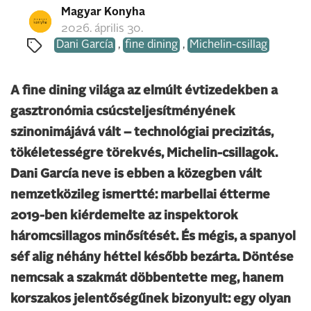
Magyar Konyha
2026. április 30.
Dani García
,
fine dining
,
Michelin-csillag
A fine dining világa az elmúlt évtizedekben a
gasztronómia csúcsteljesítményének
szinonimájává vált – technológiai precizitás,
tökéletességre törekvés, Michelin-csillagok.
Dani García neve is ebben a közegben vált
nemzetközileg ismertté: marbellai étterme
2019-ben kiérdemelte az inspektorok
háromcsillagos minősítését. És mégis, a spanyol
séf alig néhány héttel később bezárta. Döntése
nemcsak a szakmát döbbentette meg, hanem
korszakos jelentőségűnek bizonyult: egy olyan