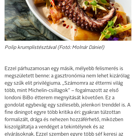
Polip krumplistésztával (Fotó: Molnár Dániel)
Ezzel párhuzamosan egy másik, mélyebb felismerés is
megszületett benne: a gasztronómia nem lehet kizárólag
egy szűk elit privilégiuma. „Számomra az éttermi világ
több, mint Michelin-csillagok” – fogalmazott az első
londoni BiBo étterem megnyitását követően. Ez a
gondolat egybevág egy szélesebb, jelenkori trenddel is. A
fine diningot egyre több kritika éri: gyakran túlzottan
formalizált, drága és nehezen hozzáférhető, miközben
kiszolgáltatja a vendéget a tekintélynek és az
elvárásoknak. Ezzel szemben egyre több séf keresi az