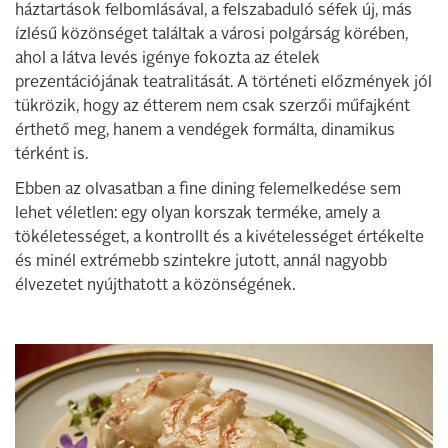
háztartások felbomlásával, a felszabaduló séfek új, más
ízlésű közönséget találtak a városi polgárság körében,
ahol a látva levés igénye fokozta az ételek
prezentációjának teatralitását. A történeti előzmények jól
tükrözik, hogy az étterem nem csak szerzői műfajként
érthető meg, hanem a vendégek formálta, dinamikus
térként is.
Ebben az olvasatban a fine dining felemelkedése sem
lehet véletlen: egy olyan korszak terméke, amely a
tökéletességet, a kontrollt és a kivételességet értékelte
és minél extrémebb szintekre jutott, annál nagyobb
élvezetet nyújthatott a közönségének.