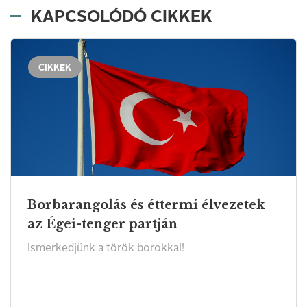
KAPCSOLÓDÓ CIKKEK
CIKKEK
Borbarangolás és éttermi élvezetek
az Égei-tenger partján
Ismerkedjünk a török borokkal!