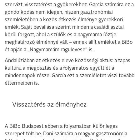
szervizt, visszatérést a gyökerekhez. García számára ez a
gondolkodás nem idegen, hiszen gasztronómiai
szemléletében a közös étkezés élménye gyerekkori
emlék. Saját bevallása szerint minden a családi asztal
körül forgott, ahol a szülők és a nagymama főztje
meghatározó élménnyé vált – ennek állít emléket a BiBo
étlapján a „Nagymamám ragulevese” is.
Andalúziában az étkezés eleve közösségi aktus: a tapas
kultúra, a megosztás és a folyamatos együttlét a
mindennapok része. García ezt a szemléletet viszi tovább
éttermeiben is.
Visszatérés az élményhez
A BiBo Budapest ebben a folyamatban különleges
szerepet tölt be. Dani számára a magyar gasztronómia