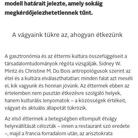
modell határait jelezte, amely sokáig
megkérdőjelezhetetlennek tűnt.
A vágyaink tükre az, ahogyan étkezünk
A gasztronómia és az éttermi kultúra összefüggéseit a
társadalomtudományok régóta vizsgálják. Sidney W.
Mintz és Christine M. Du Bois antropológusok szerint az
étel és a kultúra elválaszthatatlan: minden falat azt meséli
el, kik vagyunk és honnan jövünk. Az éttermek ebben az
értelemben nem pusztán étkezésre szolgáló helyek,
hanem kulturális lenyomatok – a közösségek értékeit,
vágyait és aktuális állapotát tükrözik.
Az első éttermek a betegségben eltompult étvágy
helyreállítását célozták – innen a restaurant szó eredete
–, majd a francia forradalom után, az arisztokrata