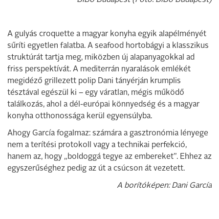
A gulyás croquette a magyar konyha egyik alapélményét
sűríti egyetlen falatba. A seafood hortobágyi a klasszikus
struktúrát tartja meg, miközben új alapanyagokkal ad
friss perspektívát. A mediterrán nyaralások emlékét
megidéző grillezett polip Dani tányérján krumplis
tésztával egészül ki – egy váratlan, mégis működő
találkozás, ahol a dél-európai könnyedség és a magyar
konyha otthonossága kerül egyensúlyba.
Ahogy García fogalmaz: számára a gasztronómia lényege
nem a terítési protokoll vagy a technikai perfekció,
hanem az, hogy „boldoggá tegye az embereket”. Ehhez az
egyszerűséghez pedig az út a csúcson át vezetett.
A borítóképen: Dani García