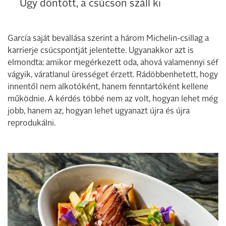
Úgy döntött, a csúcson száll ki
García saját bevallása szerint a három Michelin-csillag a
karrierje csúcspontját jelentette. Ugyanakkor azt is
elmondta: amikor megérkezett oda, ahová valamennyi séf
vágyik, váratlanul ürességet érzett. Rádöbbenhetett, hogy
innentől nem alkotóként, hanem fenntartóként kellene
működnie. A kérdés többé nem az volt, hogyan lehet még
jobb, hanem az, hogyan lehet ugyanazt újra és újra
reprodukálni.