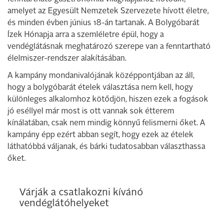
amelyet az Egyesült Nemzetek Szervezete hívott életre,
és minden évben június 18-án tartanak. A Bolygóbarát
Ízek Hónapja arra a szemléletre épül, hogy a
vendéglátásnak meghatározó szerepe van a fenntartható
élelmiszer-rendszer alakításában.
A kampány mondanivalójának középpontjában az áll,
hogy a bolygóbarát ételek választása nem kell, hogy
különleges alkalomhoz kötődjön, hiszen ezek a fogások
jó eséllyel már most is ott vannak sok étterem
kínálatában, csak nem mindig könnyű felismerni őket. A
kampány épp ezért abban segít, hogy ezek az ételek
láthatóbbá váljanak, és bárki tudatosabban választhassa
őket.
Várják a csatlakozni kívánó
vendéglátóhelyeket