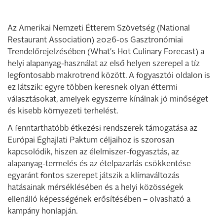
Az Amerikai Nemzeti Étterem Szövetség (National
Restaurant Association) 2026-os Gasztronómiai
Trendelőrejelzésében (What's Hot Culinary Forecast) a
helyi alapanyag-használat az első helyen szerepel a tíz
legfontosabb makrotrend között. A fogyasztói oldalon is
ez látszik: egyre többen keresnek olyan éttermi
választásokat, amelyek egyszerre kínálnak jó minőséget
és kisebb környezeti terhelést.
A fenntarthatóbb étkezési rendszerek támogatása az
Európai Éghajlati Paktum céljaihoz is szorosan
kapcsolódik, hiszen az élelmiszer-fogyasztás, az
alapanyag-termelés és az ételpazarlás csökkentése
egyaránt fontos szerepet játszik a klímaváltozás
hatásainak mérséklésében és a helyi közösségek
ellenálló képességének erősítésében – olvasható a
kampány honlapján.