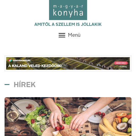
AMITŐL A SZELLEM IS JÓLLAKIK
Menü
Toggle
navigation
HÍREK