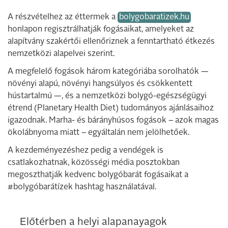
A részvételhez az éttermek a
bolygobaratizek.hu
honlapon regisztrálhatják fogásaikat, amelyeket az
alapítvány szakértői ellenőriznek a fenntartható étkezés
nemzetközi alapelvei szerint.
A megfelelő fogások három kategóriába sorolhatók —
növényi alapú, növényi hangsúlyos és csökkentett
hústartalmú —, és a nemzetközi bolygó-egészségügyi
étrend (Planetary Health Diet) tudományos ajánlásaihoz
igazodnak. Marha- és bárányhúsos fogások – azok magas
ökolábnyoma miatt – egyáltalán nem jelölhetőek.
A kezdeményezéshez pedig a vendégek is
csatlakozhatnak, közösségi média posztokban
megoszthatják kedvenc bolygóbarát fogásaikat a
#bolygóbarátízek hashtag használatával.
Előtérben a helyi alapanayagok