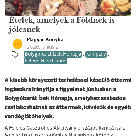
Ételek, amelyek a Földnek is
jólesnek
Magyar Konyha
2026. június 2.
Bolygóbarát Ízek Hónapja
,
kampány
,
Feleős Gasztrohős
A kisebb környezeti terheléssel készülő éttermi
fogásokra irányítja a figyelmet júniusban a
Bolygóbarát Ízek Hónapja, amelyhez szabadon
csatlakozhatnak az éttermek, kávézók és egyéb
vendéglátóhelyek.
A Felelős Gasztrohős Alapítvány országos kampánya a
fenntartható gasztronómia világnapjához kötődik,