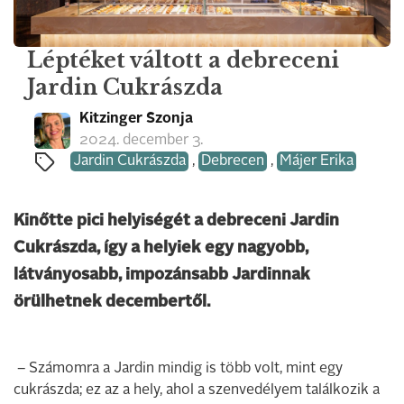
Léptéket váltott a debreceni
Jardin Cukrászda
Kitzinger Szonja
2024. december 3.
Jardin Cukrászda
,
Debrecen
,
Májer Erika
Kinőtte pici helyiségét a debreceni Jardin
Cukrászda, így a helyiek egy nagyobb,
látványosabb, impozánsabb Jardinnak
örülhetnek decembertől.
– Számomra a Jardin mindig is több volt, mint egy
cukrászda; ez az a hely, ahol a szenvedélyem találkozik a