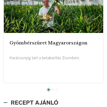
Gyömbérszüret Magyarországon
Karácsonyig tart a betakarítás Zsombón.
RECEPT AJÁNLÓ