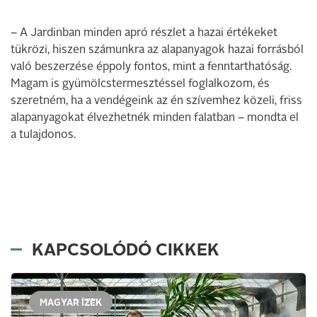
– A Jardinban minden apró részlet a hazai értékeket
tükrözi, hiszen számunkra az alapanyagok hazai forrásból
való beszerzése éppoly fontos, mint a fenntarthatóság.
Magam is gyümölcstermesztéssel foglalkozom, és
szeretném, ha a vendégeink az én szívemhez közeli, friss
alapanyagokat élvezhetnék minden falatban – mondta el
a tulajdonos.
KAPCSOLÓDÓ CIKKEK
MAGYAR ÍZEK