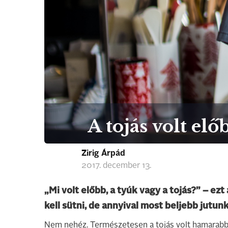
A tojás volt el
Zirig Árpád
2017. december 13.
„Mi volt előbb, a tyúk vagy a tojás?” – ez
kell sütni, de annyival most beljebb jutunk
Nem nehéz. Természetesen a tojás volt hamarabb,