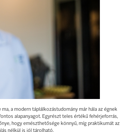
 de ma, a modern táplálkozástudomány már hála az égnek
fontos alapanyagot. Egyrészt teles értékű fehérjeforrás,
Előnye, hogy emészthetősége könnyű, míg praktikumát az
s nélkül is jól tárolható.