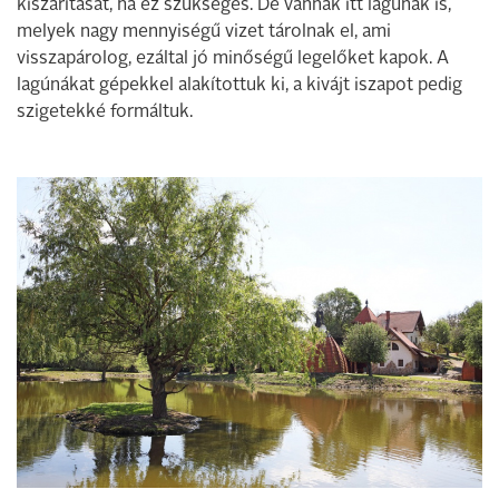
kiszárítását, ha ez szükséges. De vannak itt lagúnák is,
melyek nagy mennyiségű vizet tárolnak el, ami
visszapárolog, ezáltal jó minőségű legelőket kapok. A
lagúnákat gépekkel alakítottuk ki, a kivájt iszapot pedig
szigetekké formáltuk.