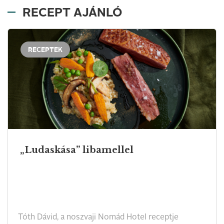
RECEPT AJÁNLÓ
RECEPTEK
„Ludaskása” libamellel
Tóth Dávid, a noszvaji Nomád Hotel receptje