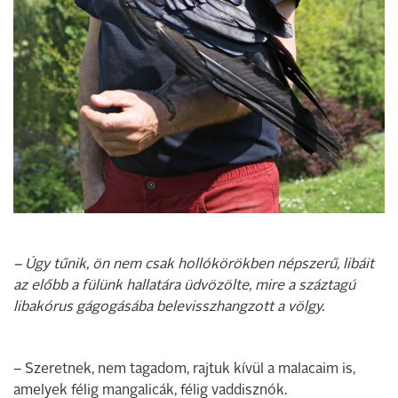
– Úgy tűnik, ön nem csak hollókörökben népszerű, libáit
az előbb a fülünk hallatára üdvözölte, mire a száztagú
libakórus gágogásába belevisszhangzott a völgy.
– Szeretnek, nem tagadom, rajtuk kívül a malacaim is,
amelyek félig mangalicák, félig vaddisznók.