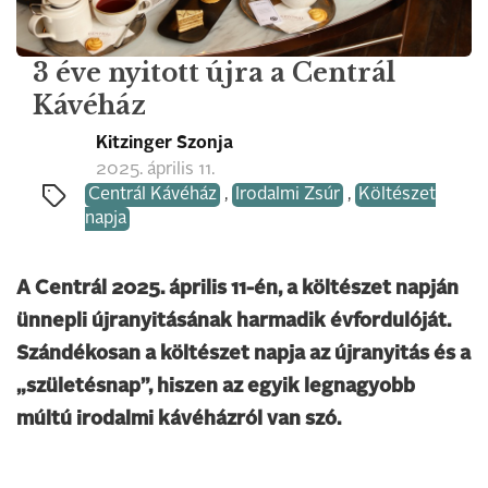
3 éve nyitott újra a Centrál
Kávéház
Kitzinger Szonja
2025. április 11.
Centrál Kávéház
,
Irodalmi Zsúr
,
Költészet
napja
A Centrál 2025. április 11-én, a költészet napján
ünnepli újranyitásának harmadik évfordulóját.
Szándékosan a költészet napja az újranyitás és a
„születésnap”, hiszen az egyik legnagyobb
múltú irodalmi kávéházról van szó.