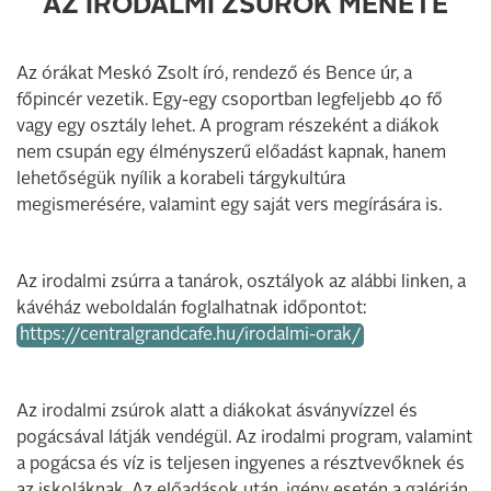
AZ IRODALMI ZSÚROK MENETE
Az órákat Meskó Zsolt író, rendező és Bence úr, a
főpincér vezetik. Egy-egy csoportban legfeljebb 40 fő
vagy egy osztály lehet. A program részeként a diákok
nem csupán egy élményszerű előadást kapnak, hanem
lehetőségük nyílik a korabeli tárgykultúra
megismerésére, valamint egy saját vers megírására is.
Az irodalmi zsúrra a tanárok, osztályok az alábbi linken, a
kávéház weboldalán foglalhatnak időpontot:
https://centralgrandcafe.hu/irodalmi-orak/
Az irodalmi zsúrok alatt a diákokat ásványvízzel és
pogácsával látják vendégül. Az irodalmi program, valamint
a pogácsa és víz is teljesen ingyenes a résztvevőknek és
az iskoláknak. Az előadások után, igény esetén a galérián