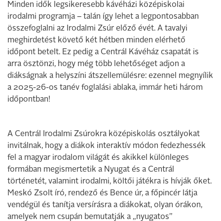
Minden idők legsikeresebb kávéházi középiskolai
irodalmi programja – talán így lehet a legpontosabban
összefoglalni az Irodalmi Zsúr előző évét. A tavalyi
meghirdetést követő két hétben minden elérhető
időpont betelt. Ez pedig a Centrál Kávéház csapatát is
arra ösztönzi, hogy még több lehetőséget adjon a
diákságnak a helyszíni átszellemülésre: ezennel megnyílik
a 2025-26-os tanév foglalási ablaka, immár heti három
időpontban!
A Centrál Irodalmi Zsúrokra középiskolás osztályokat
invitálnak, hogy a diákok interaktív módon fedezhessék
fel a magyar irodalom világát és akikkel különleges
formában megismertetik a Nyugat és a Centrál
történetét, valamint irodalmi, költői játékra is hívják őket.
Meskó Zsolt író, rendező és Bence úr, a főpincér látja
vendégül és tanítja versírásra a diákokat, olyan órákon,
amelyek nem csupán bemutatják a „nyugatos”