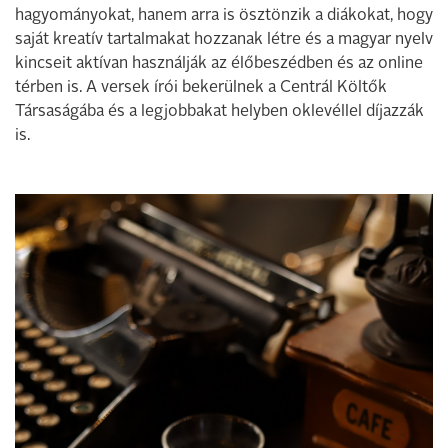
hagyományokat, hanem arra is ösztönzik a diákokat, hogy
saját kreatív tartalmakat hozzanak létre és a magyar nyelv
kincseit aktívan használják az élőbeszédben és az online
térben is. A versek írói bekerülnek a Centrál Költők
Társaságába és a legjobbakat helyben oklevéllel díjazzák
is.