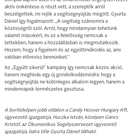
aktív önkéntese is részt vett, a szereplők arról
beszélgettek, mi rejlik a segítségnyújtás mögött. Gyurta
Dániel így fogalmazott: „A segítség számomra a
közösségről szól. Arról, hogy mindannyian tehetünk
valamit másokért, és ez a felelősség nemcsak a
tettekben, hanem a hozzáállásban is megmutatkozik.
Hiszem, hogy a figyelem és az együttműködés az, ami
valóban előrevisz bennünket.”
Az „Együtt sikerül” kampány így nemcsak közös akció,
hanem meghívás egy új gondolkodásmódra: hogy a
segítségnyújtás ne különleges alkalom legyen, hanem a
mindennapok természetes gesztusa.
A borítóképen jobb oldalon a Candy Hoover Hungary Kft.
ügyvezető igazgatója, Huczka István, középen Gáncs
Kristóf, az Ökumenikus Segélyszervezet ügyvezető
igazgatója, balra tőle Gyurta Dániel látható