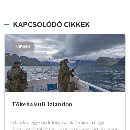
KAPCSOLÓDÓ CIKKEK
CIKKEK
Tőkehalsuli Izlandon
Izlandon egy nap leforgása alatt mind a négy
évszakot át lehet élni, de ilyen vacsoráért érdemes