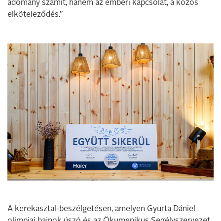
adomány számít, hanem az emberi kapcsolat, a közös
elköteleződés.”
A kerekasztal-beszélgetésen, amelyen Gyurta Dániel
olimpiai bajnok úszó és az Ökumenikus Segélyszervezet