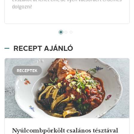
dolgozni!
RECEPT AJÁNLÓ
RECEPTEK
Nyúlcombpörkölt csalános tésztával