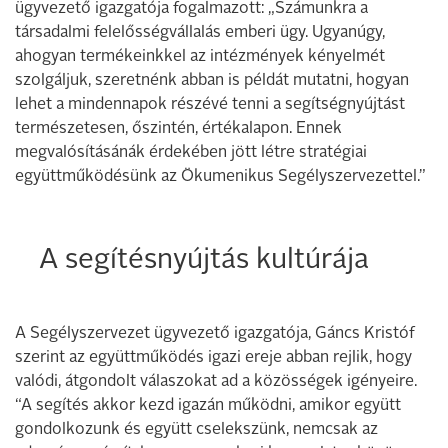
ügyvezető igazgatója fogalmazott: „Számunkra a
társadalmi felelősségvállalás emberi ügy. Ugyanúgy,
ahogyan termékeinkkel az intézmények kényelmét
szolgáljuk, szeretnénk abban is példát mutatni, hogyan
lehet a mindennapok részévé tenni a segítségnyújtást
természetesen, őszintén, értékalapon. Ennek
megvalósításánák érdekében jött létre stratégiai
együttműködésünk az Ökumenikus Segélyszervezettel.”
A segítésnyújtás kultúrája
A Segélyszervezet ügyvezető igazgatója, Gáncs Kristóf
szerint az együttműködés igazi ereje abban rejlik, hogy
valódi, átgondolt válaszokat ad a közösségek igényeire.
“A segítés akkor kezd igazán működni, amikor együtt
gondolkozunk és együtt cselekszünk, nemcsak az