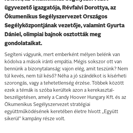
ügyvezető igazgatója, Révfalvi Dorottya, az
Ökumenikus Segélyszervezet Országos
Segélyközpontjának vezetője, valamint Gyurta
Dániel, olimpiai bajnok osztották meg
gondolataikat.
Segíteni vágyunk, mert emberként mélyen belénk van
kódolva a mások iránti empátia. Mégis sokszor ott van
bennünk a bizonytalanság: vajon elég, amit teszünk? Nem
túl kevés, nem túl késő? Néha a jó szándékot is kísérheti
szorongás, vagy a tehetetlenség érzése. Többek között
ezek a témák is szóba kerültek azon a kerekasztal-
beszélgetésen, amely a Candy Hoover Hungary Kft. és az
Ökumenikus Segélyszervezet stratégiai
együttműködésének keretében életre hívott „Együtt
sikerül” kampány része volt.