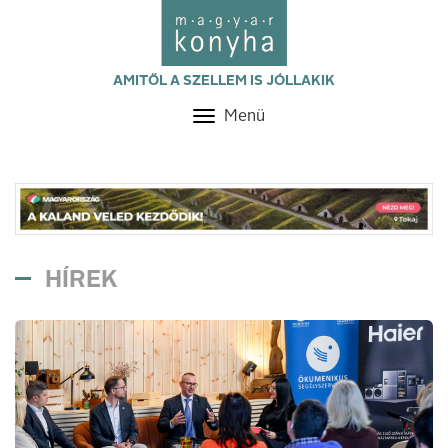
AMITŐL A SZELLEM IS JÓLLAKIK
Menü
Toggle
navigation
HÍREK