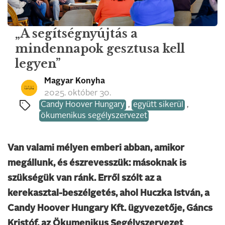
„A segítségnyújtás a
mindennapok gesztusa kell
legyen”
Magyar Konyha
2025. október 30.
Candy Hoover Hungary
,
együtt sikerül
,
ökumenikus segélyszervezet
Van valami mélyen emberi abban, amikor
megállunk, és észrevesszük: másoknak is
szükségük van ránk. Erről szólt az a
kerekasztal-beszélgetés, ahol Huczka István, a
Candy Hoover Hungary Kft. ügyvezetője, Gáncs
Kristóf, az Ökumenikus Segélyszervezet