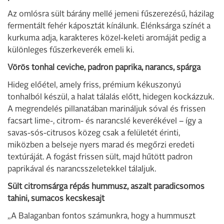
Az omlósra sült bárány mellé jemeni fűszerezésű, házilag
fermentált fehér káposztát kínálunk. Élénksárga színét a
kurkuma adja, karakteres közel-keleti aromáját pedig a
különleges fűszerkeverék emeli ki.
Vörös tonhal ceviche, padron paprika, narancs, spárga
Hideg előétel, amely friss, prémium kékuszonyú
tonhalból készül, a halat tálalás előtt, hidegen kockázzuk.
A megrendelés pillanatában marináljuk sóval és frissen
facsart lime-, citrom- és narancslé keverékével – így a
savas-sós-citrusos közeg csak a felületét érinti,
miközben a belseje nyers marad és megőrzi eredeti
textúráját. A fogást frissen sült, majd hűtött padron
paprikával és narancsszeletekkel tálaljuk.
Sült citromsárga répás hummusz, aszalt paradicsomos
tahini, sumacos kecskesajt
„A Balaganban fontos számunkra, hogy a hummuszt