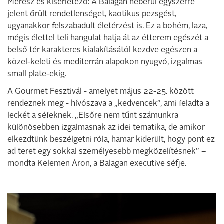
Merész és kísérletező: A Balagan héberül egyszerre
jelent őrült rendetlenséget, kaotikus pezsgést,
ugyanakkor felszabadult életérzést is. Ez a bohém, laza,
mégis élettel teli hangulat hatja át az étterem egészét a
belső tér karakteres kialakításától kezdve egészen a
közel-keleti és mediterrán alapokon nyugvó, izgalmas
small plate-ekig.
A Gourmet Fesztivál - amelyet május 22-25. között
rendeznek meg - hívószava a „kedvencek”, ami feladta a
leckét a séfeknek. „Elsőre nem tűnt számunkra
különösebben izgalmasnak az idei tematika, de amikor
elkezdtünk beszélgetni róla, hamar kiderült, hogy pont ez
ad teret egy sokkal személyesebb megközelítésnek” –
mondta Kelemen Áron, a Balagan executive séfje.