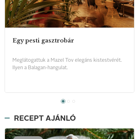
Egy pesti gasztrobár
Meglátogattuk a Mazel Tov elegáns kistestvérét.
Ilyen a Balagan-hangulat.
RECEPT AJÁNLÓ