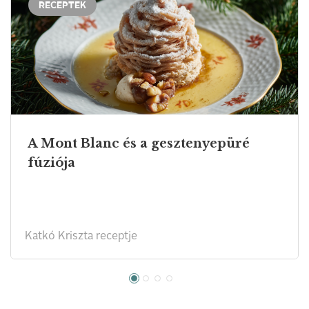
RECEPTEK
A Mont Blanc és a gesztenyepüré
fúziója
Katkó Kriszta receptje