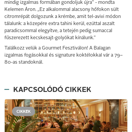
mindig izgalmas formában gondoljuk újra” - mondta
Kelemen Áron. „Ez alkalommal alacsony hőfokon sült
citromrépát dolgozunk a krémbe, amit tel-avivi módon
tálalunk: a közepére extra tahini kerül, ezúttal aszalt
paradicsommal elegyítve, a tetején pedig sumaccal
fűszerezett kecskesajt-golyókat kínálunk.”
Találkozz velük a Gourmet Fesztiválon! A Balagan
izgalmas fogásokkal és signature koktélokkal vár a 79–
80-as standoknál.
KAPCSOLÓDÓ CIKKEK
CIKKEK