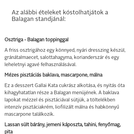
Az alábbi ételeket kóstolhatjátok a
Balagan standjánál:
Osztriga - Balagan toppinggal
A friss osztrigához egy könnyed, nyári dresszing készül,
gránátalmaecet, salottahagyma, korianderszár és egy
leheletnyi agavé felhasználásával.
Mézes pisztáciás baklava, mascarpone, málna
Ez a desszert Gallai Kata cukrász alkotása, és nyitás óta
kihagyhatatlan része a Balagan menüjének. A baklava
lapokat mézzel és pisztáciával sütjük, a töltelékben
intenzív pisztáciakrém, liofilizált málna és habkönnyű
mascarpone találkozik.
Lassan sült bárány, jemeni káposzta, tahini, fenyőmag,
pita