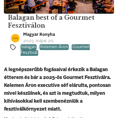
Balagan best of a Gourmet
Fesztiválon
Magyar Konyha
2025. május 20.
balagan
,
Kelemen Áron
,
Gourmet
Fesztivál
A legnépszerűbb fogásaival érkezik a Balagan
étterem és bár a 2025-ös Gourmet Fesztiválra.
Kelemen Áron executive séf elárulta, pontosan
mivel készülnek, és azt is megtudtuk, milyen
kihívásokkal kell szembenézniük a
fesztiválkörnyezet miatt.