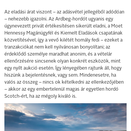
Az eladási árat viszont – az adásvétel jellegéből adódóan
– nehezebb igazolni. Az Ardbeg-hordót ugyanis egy
úgynevezett privát értékesítésen sikerült eladni, a Moet
Hennessy Magánügyfél és Kiemelt Eladások csapatának
közvetítésével, így a vevő kilétét homály fedi – ezeket a
tranzakciókat nem kell nyilvánosan bonyolítani; az
érdeklődő személye maradhat anonim, és a vételár
ellenőrzésére sincsenek olyan konkrét eszközök, mint
egy nyílt aukció esetén. Így lényegében rajtunk áll, hogy
hiszünk a bejelentésnek, vagy sem. Mindenesetre, ha
valós az összeg – nincs ok kételkedni az ellenkezőjében
– akkor az egy embertelenül magas ár egyetlen hordó
Scotch-ért, ha az mégoly kiváló is.