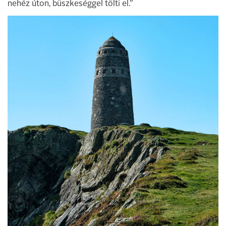
nehéz úton, büszkeséggel tölti el.”