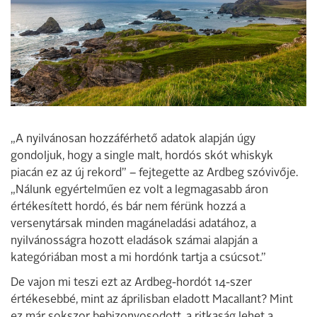
„A nyilvánosan hozzáférhető adatok alapján úgy
gondoljuk, hogy a single malt, hordós skót whiskyk
piacán ez az új rekord” – fejtegette az Ardbeg szóvivője.
„Nálunk egyértelműen ez volt a legmagasabb áron
értékesített hordó, és bár nem férünk hozzá a
versenytársak minden magáneladási adatához, a
nyilvánosságra hozott eladások számai alapján a
kategóriában most a mi hordónk tartja a csúcsot.”
De vajon mi teszi ezt az Ardbeg-hordót 14-szer
értékesebbé, mint az áprilisban eladott Macallant? Mint