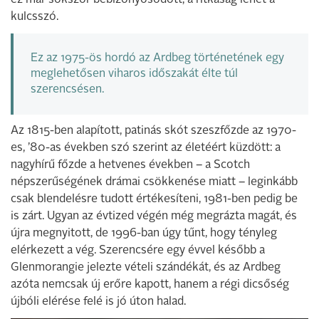
ez már sokszor bebizonyosodott, a ritkaság lehet a
kulcsszó.
Ez az 1975-ös hordó az Ardbeg történetének egy
meglehetősen viharos időszakát élte túl
szerencsésen.
Az 1815-ben alapított, patinás skót szeszfőzde az 1970-
es, ’80-as években szó szerint az életéért küzdött: a
nagyhírű főzde a hetvenes években – a Scotch
népszerűségének drámai csökkenése miatt – leginkább
csak blendelésre tudott értékesíteni, 1981-ben pedig be
is zárt. Ugyan az évtized végén még megrázta magát, és
újra megnyitott, de 1996-ban úgy tűnt, hogy tényleg
elérkezett a vég. Szerencsére egy évvel később a
Glenmorangie jelezte vételi szándékát, és az Ardbeg
azóta nemcsak új erőre kapott, hanem a régi dicsőség
újbóli elérése felé is jó úton halad.