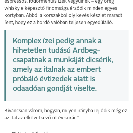
espressós, fodormentás ízek vegyülnek – egy öreg
whisky elképesztő finomsága érződik minden egyes
kortyban. Abból a korszakból oly kevés készlet maradt
fent, hogy ez a hordó valóban teljesen egyedülálló.
Komplex ízei pedig annak a
hihetetlen tudású Ardbeg-
csapatnak a munkáját dicsérik,
amely az italnak az embert
próbáló évtizedek alatt is
odaadóan gondját viselte.
Kíváncsian várom, hogyan, milyen irányba fejlődik még ez
az ital az elkövetkező öt év során.”