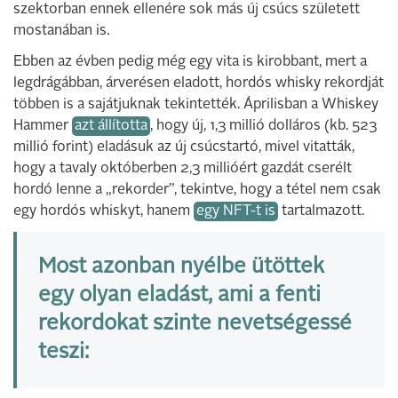
szektorban ennek ellenére sok más új csúcs született
mostanában is.
Ebben az évben pedig még egy vita is kirobbant, mert a
legdrágábban, árverésen eladott, hordós whisky rekordját
többen is a sajátjuknak tekintették. Áprilisban a Whiskey
Hammer
azt állította
, hogy új, 1,3 millió dolláros (kb. 523
millió forint) eladásuk az új csúcstartó, mivel vitatták,
hogy a tavaly októberben 2,3 millióért gazdát cserélt
hordó lenne a „rekorder”, tekintve, hogy a tétel nem csak
egy hordós whiskyt, hanem
egy NFT-t is
tartalmazott.
Most azonban nyélbe ütöttek
egy olyan eladást, ami a fenti
rekordokat szinte nevetségessé
teszi: