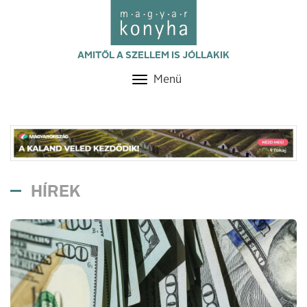
AMITŐL A SZELLEM IS JÓLLAKIK
Menü
Toggle
navigation
HÍREK