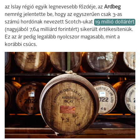
az Islay régió egyik legnevesebb főzdéje, az
Ardbeg
nemrég jelentette be, hogy az egyszerűen csak 3-as
számú hordónak nevezett Scotch-ukat
19 millió dollárért
(nagyjából 7,64 milliárd forintért) sikerült értékesíteniük.
Ez az ár pedig legalább nyolcszor magasabb, mint a
korábbi csúcs.