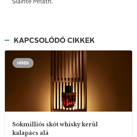
Sláinte Mhath.
KAPCSOLÓDÓ CIKKEK
HÍREK
Sokmilliós skót whisky kerül
kalapács alá