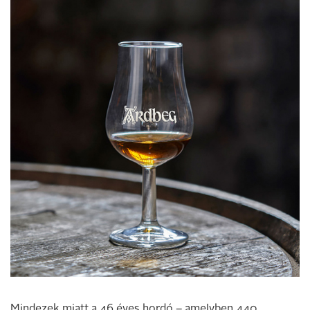
Mindezek miatt a 46 éves hordó – amelyben 440