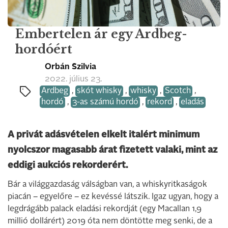
Embertelen ár egy Ardbeg-
hordóért
Orbán Szilvia
2022. július 23.
Ardbeg
,
skót whisky
,
whisky
,
Scotch
,
hordó
,
3-as számú hordó
,
rekord
,
eladás
A privát adásvételen elkelt italért minimum
nyolcszor magasabb árat fizetett valaki, mint az
eddigi aukciós rekorderért.
Bár a világgazdaság válságban van, a whiskyritkaságok
piacán – egyelőre – ez kevéssé látszik. Igaz ugyan, hogy a
legdrágább palack eladási rekordját (egy Macallan 1,9
millió dollárért) 2019 óta nem döntötte meg senki, de a