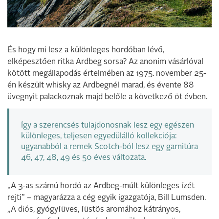
És hogy mi lesz a különleges hordóban lévő,
elképesztően ritka Ardbeg sorsa? Az anonim vásárlóval
kötött megállapodás értelmében az 1975. november 25-
én készült whisky az Ardbegnél marad, és évente 88
üvegnyit palackoznak majd belőle a következő öt évben.
Így a szerencsés tulajdonosnak lesz egy egészen
különleges, teljesen egyedülálló kollekciója:
ugyanabból a remek Scotch-ból lesz egy garnitúra
46, 47, 48, 49 és 50 éves változata.
„A 3-as számú hordó az Ardbeg-múlt különleges ízét
rejti” – magyarázza a cég egyik igazgatója, Bill Lumsden.
„A diós, gyógyfüves, füstös aromához kátrányos,