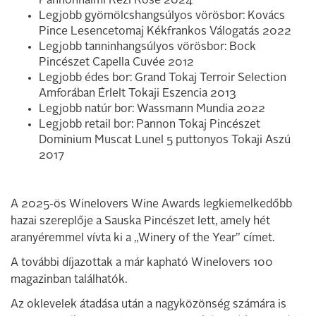
Pannonhalmi Rézi Rosé 2024
Legjobb gyömölcshangsúlyos vörösbor: Kovács
Pince Lesencetomaj Kékfrankos Válogatás 2022
Legjobb tanninhangsúlyos vörösbor: Bock
Pincészet Capella Cuvée 2012
Legjobb édes bor: Grand Tokaj Terroir Selection
Amforában Érlelt Tokaji Eszencia 2013
Legjobb natúr bor: Wassmann Mundia 2022
Legjobb retail bor: Pannon Tokaj Pincészet
Dominium Muscat Lunel 5 puttonyos Tokaji Aszú
2017
A 2025-ös Winelovers Wine Awards legkiemelkedőbb
hazai szereplője a Sauska Pincészet lett, amely hét
aranyéremmel vívta ki a „Winery of the Year” címet.
A további díjazottak a már kapható Winelovers 100
magazinban találhatók.
Az oklevelek átadása után a nagyközönség számára is