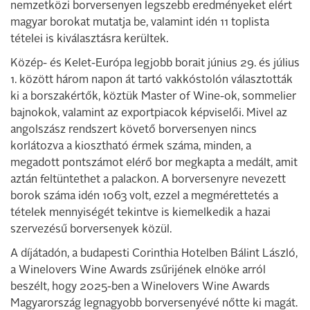
nemzetközi borversenyen legszebb eredményeket elért
magyar borokat mutatja be, valamint idén 11 toplista
tételei is kiválasztásra kerültek.
Közép- és Kelet-Európa legjobb borait június 29. és július
1. között három napon át tartó vakkóstolón választották
ki a borszakértők, köztük Master of Wine-ok, sommelier
bajnokok, valamint az exportpiacok képviselői. Mivel az
angolszász rendszert követő borversenyen nincs
korlátozva a kiosztható érmek száma, minden, a
megadott pontszámot elérő bor megkapta a medált, amit
aztán feltüntethet a palackon. A borversenyre nevezett
borok száma idén 1063 volt, ezzel a megmérettetés a
tételek mennyiségét tekintve is kiemelkedik a hazai
szervezésű borversenyek közül.
A díjátadón, a budapesti Corinthia Hotelben Bálint László,
a Winelovers Wine Awards zsűrijének elnöke arról
beszélt, hogy 2025-ben a Winelovers Wine Awards
Magyarország legnagyobb borversenyévé nőtte ki magát.