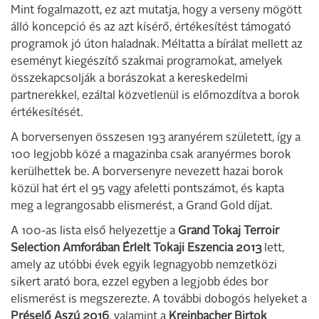
Mint fogalmazott, ez azt mutatja, hogy a verseny mögött
álló koncepció és az azt kísérő, értékesítést támogató
programok jó úton haladnak. Méltatta a bírálat mellett az
eseményt kiegészítő szakmai programokat, amelyek
összekapcsolják a borászokat a kereskedelmi
partnerekkel, ezáltal közvetlenül is előmozdítva a borok
értékesítését.
A borversenyen összesen 193 aranyérem született, így a
100 legjobb közé a magazinba csak aranyérmes borok
kerülhettek be. A borversenyre nevezett hazai borok
közül hat ért el 95 vagy afeletti pontszámot, és kapta
meg a legrangosabb elismerést, a Grand Gold díjat.
A 100-as lista első helyezettje a
Grand Tokaj Terroir
Selection Amforában Érlelt Tokaji Eszencia 2013
lett,
amely az utóbbi évek egyik legnagyobb nemzetközi
sikert arató bora, ezzel egyben a legjobb édes bor
elismerést is megszerezte. A további dobogós helyeket a
Préselő Aszú 2016
, valamint a
Kreinbacher Birtok