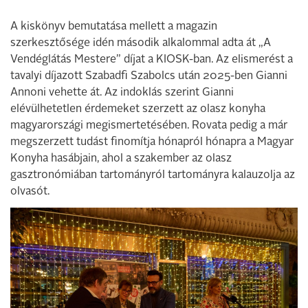
A kiskönyv bemutatása mellett a magazin
szerkesztősége idén második alkalommal adta át „A
Vendéglátás Mestere” díjat a KIOSK-ban. Az elismerést a
tavalyi díjazott Szabadfi Szabolcs után 2025-ben Gianni
Annoni vehette át. Az indoklás szerint Gianni
elévülhetetlen érdemeket szerzett az olasz konyha
magyarországi megismertetésében. Rovata pedig a már
megszerzett tudást finomítja hónapról hónapra a Magyar
Konyha hasábjain, ahol a szakember az olasz
gasztronómiában tartományról tartományra kalauzolja az
olvasót.