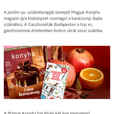
A jövőre 50. születésnapját ünneplő Magyar Konyha
magazin újra kiskönyvet csomagol a karácsonyi dupla
számához. A Gasztroséták Budapesten a top 10,
gasztronómiai értelemben fontos utcát veszi számba.
A Magyar Konyha hasábjain két éve megjelenő