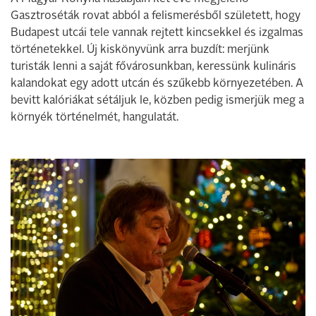
Gasztroséták rovat abból a felismerésből született, hogy
Budapest utcái tele vannak rejtett kincsekkel és izgalmas
történetekkel. Új kiskönyvünk arra buzdít: merjünk
turisták lenni a saját fővárosunkban, keressünk kulináris
kalandokat egy adott utcán és szűkebb környezetében. A
bevitt kalóriákat sétáljuk le, közben pedig ismerjük meg a
környék történelmét, hangulatát.