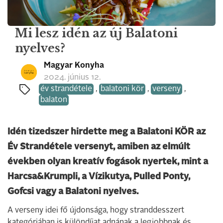
Mi lesz idén az új Balatoni
nyelves?
Magyar Konyha
2024. június 12.
év strandétele
,
balatoni kör
,
verseny
,
balaton
Idén tizedszer hirdette meg a Balatoni KÖR az
Év Strandétele versenyt, amiben az elmúlt
években olyan kreatív fogások nyertek, mint a
Harcsa&Krumpli, a Vízikutya, Pulled Ponty,
Gofcsi vagy a Balatoni nyelves.
A verseny idei fő újdonsága, hogy stranddesszert
kategóriában is különdíjat adnának a legjobbnak és