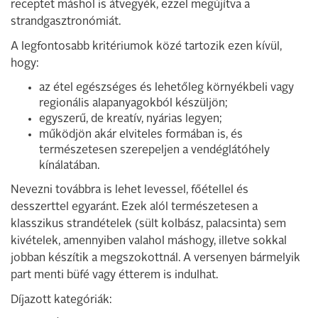
receptet máshol is átvegyék, ezzel megújítva a
strandgasztronómiát.
A legfontosabb kritériumok közé tartozik ezen kívül,
hogy:
az étel egészséges és lehetőleg környékbeli vagy
regionális alapanyagokból készüljön;
egyszerű, de kreatív, nyárias legyen;
működjön akár elviteles formában is, és
természetesen szerepeljen a vendéglátóhely
kínálatában.
Nevezni továbbra is lehet levessel, főétellel és
desszerttel egyaránt. Ezek alól természetesen a
klasszikus strandételek (sült kolbász, palacsinta) sem
kivételek, amennyiben valahol máshogy, illetve sokkal
jobban készítik a megszokottnál. A versenyen bármelyik
part menti büfé vagy étterem is indulhat.
Díjazott kategóriák: