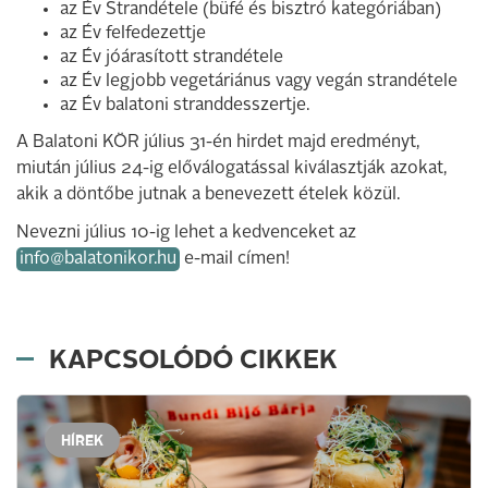
az Év Strandétele (büfé és bisztró kategóriában)
az Év felfedezettje
az Év jóárasított strandétele
az Év legjobb vegetáriánus vagy vegán strandétele
az Év balatoni stranddesszertje.
A Balatoni KÖR július 31-én hirdet majd eredményt,
miután július 24-ig előválogatással kiválasztják azokat,
akik a döntőbe jutnak a benevezett ételek közül.
Nevezni július 10-ig lehet a kedvenceket az
info@balatonikor.hu
e-mail címen!
KAPCSOLÓDÓ CIKKEK
HÍREK