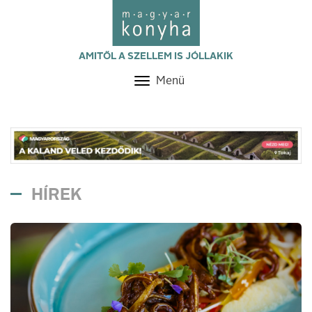
AMITŐL A SZELLEM IS JÓLLAKIK
Menü
Toggle
navigation
HÍREK