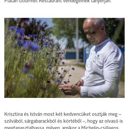
Platán Gourmet Restaurant vendégeinek tányérján.
Krisztina és István most két kedvencüket osztják meg –
szilvából, sárgabarackból és körtéből –, hogy az olvasó is
megtapasztalhassa, milyen, amikor a Michelin-csillagos