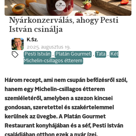
Nyárkonzerválás, ahogy Pesti
István csinálja
K.Sz.
2025. augusztus 19.
Pesti István
,
Platán Gourmet
,
Tata
,
Két
Michelin-csillagos étterem
Három recept, ami nem csupán befőzésről szól,
hanem egy Michelin-csillagos étterem
szemléletéről, amelyben a szezon kincsei
gondosan, szeretettel és szakértelemmel
kerülnek az üvegbe. A Platán Gourmet
Restaurant konyhájában és a séf, Pesti István
családjában otthon ezek a nyár ízei.