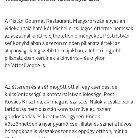
A Platán Gourmet Restaurant, Magyarország egyetlen
vidéken található két Michelin-csillagos étterme nemcsak
az asztalnál kínál felejthetetlen élményeket. Pesti István
séf konyhájában a szezon minden pillanata érték: az
alapanyagok legszebb formájukban, a lehető legjobb
pillanatukban kerülnek a tányérra – és olykor
befőttesüvegbe is.
Az étterem és a séf mögött ott áll egy csendes, de
kulcsfontosságú alkotótárs: István felesége, Pesti-
Kovács Krisztina, aki maga is szakács. Náluk a családban a
tartósítás nem pusztán konyhai művelet, hanem
gondoskodás és kreativitás egyben. Ennek
köszönhetően a nyár gyümölcsei, illatai és színei a hűvös
hónapokban is visszaköszönnek éppúgy otthon, mint a