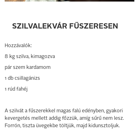
SZILVALEKVÁR FŰSZERESEN
Hozzávalók:
8 kg szilva, kimagozva
pár szem kardamom
1 db csillagánizs
1 rúd fahéj
A szilvát a fűszerekkel magas falú edényben, gyakori
kevergetés mellett addig főzzük, amíg sűrű nem lesz.
Forrón, tiszta üvegekbe töltjük, majd kidunsztoljuk.