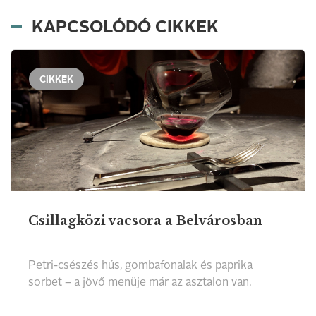
KAPCSOLÓDÓ CIKKEK
CIKKEK
Csillagközi vacsora a Belvárosban
Petri-csészés hús, gombafonalak és paprika
sorbet – a jövő menüje már az asztalon van.