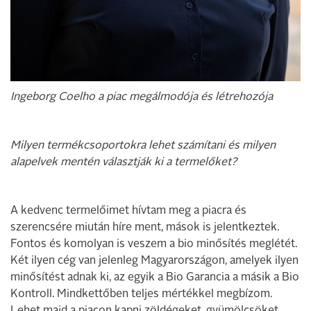
Ingeborg Coelho a piac megálmodója és létrehozója
Milyen termékcsoportokra lehet számítani és milyen
alapelvek mentén választják ki a termelőket?
A kedvenc termelőimet hívtam meg a piacra és
szerencsére miután híre ment, mások is jelentkeztek.
Fontos és komolyan is veszem a bio minősítés meglétét.
Két ilyen cég van jelenleg Magyarországon, amelyek ilyen
minősítést adnak ki, az egyik a Bio Garancia a másik a Bio
Kontroll. Mindkettőben teljes mértékkel megbízom.
Lehet majd a piacon kapni zöldégeket, gyümölcsöket,