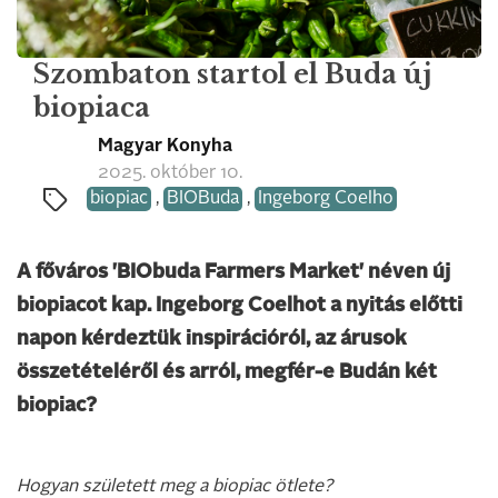
Szombaton startol el Buda új
biopiaca
Magyar Konyha
2025. október 10.
biopiac
,
BIOBuda
,
Ingeborg Coelho
A főváros 'BIObuda Farmers Market' néven új
biopiacot kap. Ingeborg Coelhot a nyitás előtti
napon kérdeztük inspirációról, az árusok
összetételéről és arról, megfér-e Budán két
biopiac?
Hogyan született meg a biopiac ötlete?