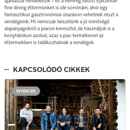
ajánlással rendelkezik – és a nemrég idított Epicurean
fine dining éttermünket is ide sorolnám, ahol egy
fantasztikus gasztronómiai utazáson vehetnek részt a
vendégeink. Mi nemcsak beszélünk a jó minőségű
alapanyagokról a piacon keresztül, de használjuk is a
konyháinkon azokat, azaz a piac termékeivel az
éttermekben is találkozhatnak a vendégek.
KAPCSOLÓDÓ CIKKEK
ÍNYENCEK