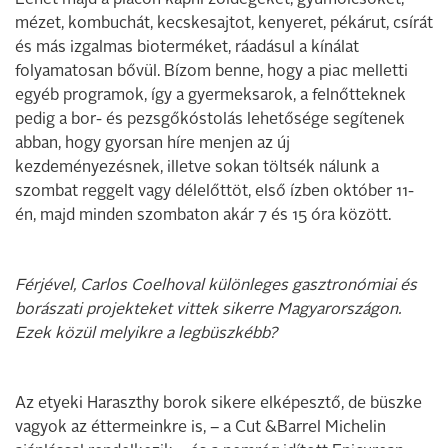
mézet, kombuchát, kecskesajtot, kenyeret, pékárut, csírát
és más izgalmas bioterméket, ráadásul a kínálat
folyamatosan bővül. Bízom benne, hogy a piac melletti
egyéb programok, így a gyermeksarok, a felnőtteknek
pedig a bor- és pezsgőkóstolás lehetősége segítenek
abban, hogy gyorsan híre menjen az új
kezdeményezésnek, illetve sokan töltsék nálunk a
szombat reggelt vagy délelőttöt, első ízben október 11-
én, majd minden szombaton akár 7 és 15 óra között.
Férjével, Carlos Coelhoval különleges gasztronómiai és
borászati projekteket vittek sikerre Magyarországon.
Ezek közül melyikre a legbüszkébb?
Az etyeki Haraszthy borok sikere elképesztő, de büszke
vagyok az éttermeinkre is, – a Cut &Barrel Michelin