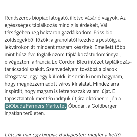
Rendszeres biopiac látogató, illetve vásárló vagyok. Az
egészséges táplálkozás mindig is érdekelt, Vál
térségében 123 hektáron gazdálkodom. Friss bio
zöldségekből főzök: a granolától kezdve a pestóig, a
lekvárokon át mindent magam készítek. Emellett több
mint húsz éve foglalkozom táplálkozástudománnyal,
elvégeztem a francia Le Cordon Bleu intézet táplálkozás-
tanácsadói szakát. Szenvedélyem továbbá a piacok
látogatása, egy-egy külföldi út során ki nem hagynám,
hogy megnézzem adott város kínálatát. Mindez arra
inspirált, hogy magam is létrehozzak valami újat. E
tapasztalatok mentén indítjuk útjára október 11-jén a
BiObuda Farmers Marketet
Óbudán, a Goldberger
Ingatlan területén.
Létezik már egy biopiac Budapesten, megfér a kettő