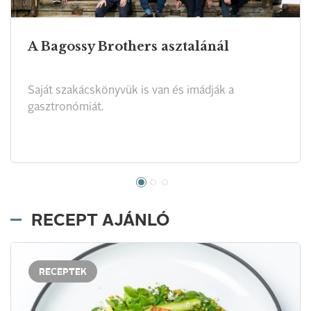
A Bagossy Brothers asztalánál
Saját szakácskönyvük is van és imádják a
gasztronómiát.
RECEPT AJÁNLÓ
RECEPTEK