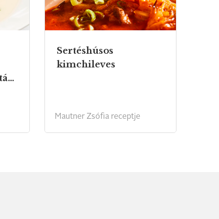
Sertéshúsos
kimchileves
langyos csülöksalátával
Mautner Zsófia receptje