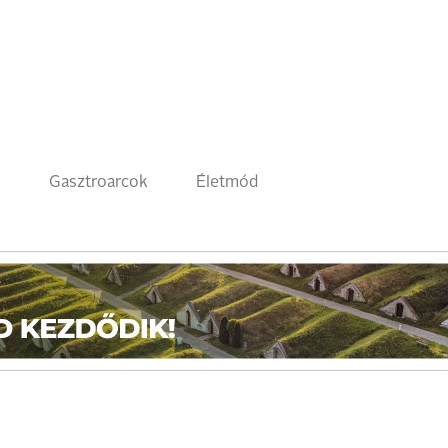
k
Gasztroarcok
Életmód