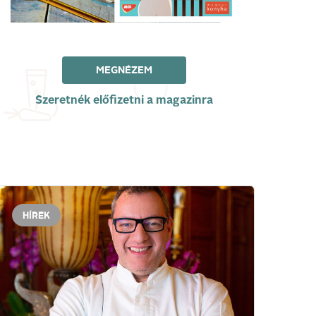
MEGNÉZEM
Szeretnék előfizetni a magazinra
HÍREK