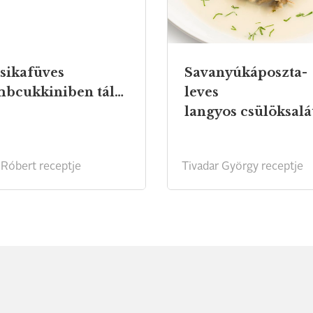
sikafüves
Savanyúkáposzta-
gömbcukkiniben tálalt nyári zöldségleves
leves
Róbert receptje
Tivadar György receptje