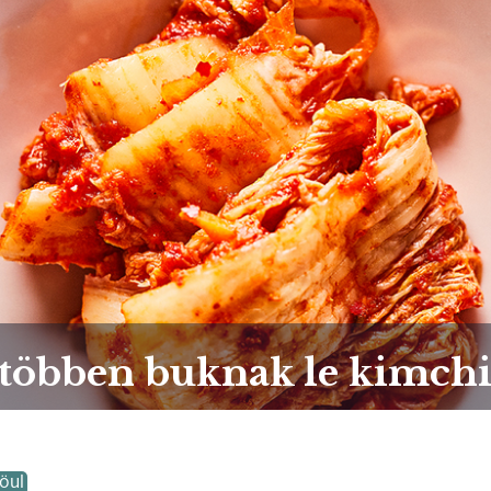
 többen buknak le kimchi
öul