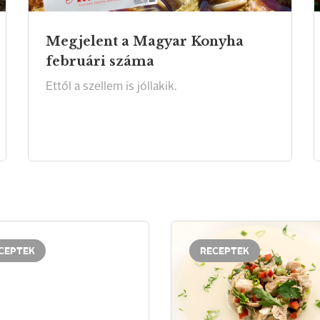
Megjelent a Magyar Konyha
februári száma
Ettől
a
szellem
is
jóllakik.
CEPTEK
RECEPTEK