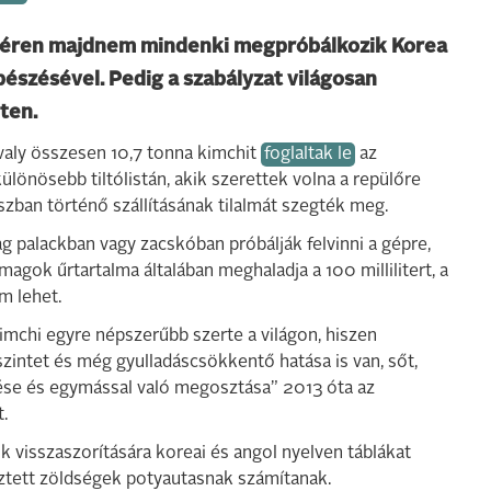
téren majdnem mindenki megpróbálkozik Korea
szésével. Pedig a szabályzat világosan
ten.
aly összesen 10,7 tonna kimchit
foglaltak le
az
ülönösebb tiltólistán, akik szerettek volna a repülőre
szban történő szállításának tilalmát szegték meg.
 palackban vagy zacskóban próbálják felvinni a gépre,
magok űrtartalma általában meghaladja a 100 millilitert, a
m lehet.
mchi egyre népszerűbb szerte a világon, hiszen
szintet és még gyulladáscsökkentő hatása is van, sőt,
tése és egymással való megosztása” 2013 óta az
t.
visszaszorítására koreai és angol nyelven táblákat
sztett zöldségek potyautasnak számítanak.