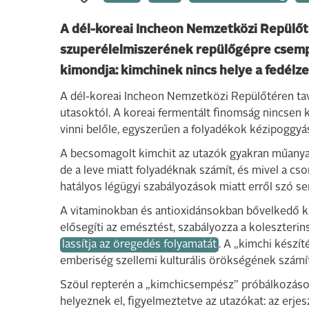
A dél-koreai Incheon Nemzetközi Repülő
szuperélelmiszerének repülőgépre csempé
kimondja: kimchinek nincs helye a fedélze
A dél-koreai Incheon Nemzetközi Repülőtéren tav
utasoktól. A koreai fermentált finomság nincsen k
vinni belőle, egyszerűen a folyadékok kézipoggyá
A becsomagolt kimchit az utazók gyakran műanyag
de a leve miatt folyadéknak számít, és mivel a cso
hatályos légügyi szabályozások miatt erről szó se
A vitaminokban és antioxidánsokban bővelkedő ki
elősegíti az emésztést, szabályozza a koleszterin
lassítja az öregedés folyamatát
. A „kimchi készí
emberiség szellemi kulturális örökségének számí
Szöul repterén a „kimchicsempész” próbálkozások 
helyeznek el, figyelmeztetve az utazókat: az erje