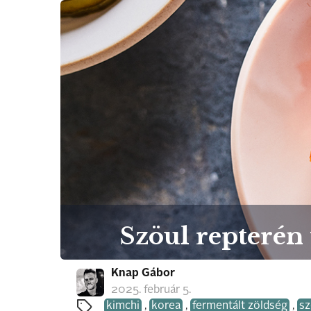
Szöul repterén
Knap Gábor
2025. február 5.
kimchi
,
korea
,
fermentált zöldség
,
sz