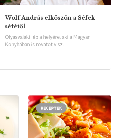
Wolf András elköszön a Séfek
séfétől
Olyasvalaki
lép
a
helyére,
aki
a
Magyar
Konyhában
is
rovatot
visz.
RECEPTEK