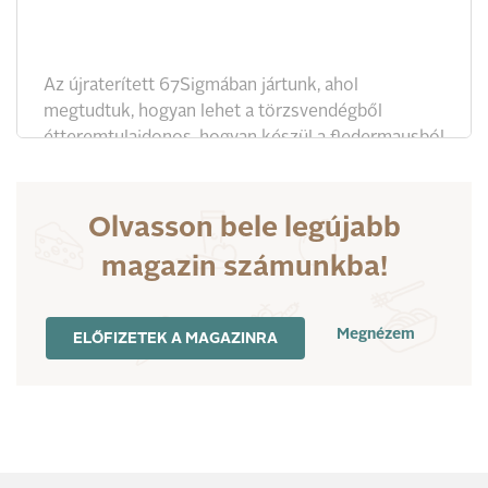
Az újraterített 67Sigmában jártunk, ahol
megtudtuk, hogyan lehet a törzsvendégből
étteremtulajdonos, hogyan készül a fledermausból
a rántott húsuk, és hogyan lehet udvarolni egy
visszaküldött mosatlan tányérral.
Olvasson bele legújabb
magazin számunkba!
Megnézem
ELŐFIZETEK A MAGAZINRA