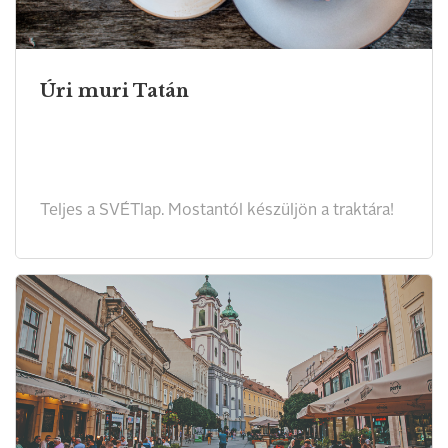
Úri muri Tatán
Teljes a SVÉTlap. Mostantól készüljön a traktára!