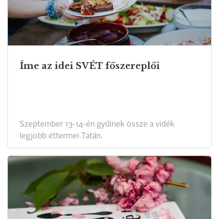
Íme az idei SVÉT főszereplői
Szeptember 13-14-én gyűlnek össze a vidék
legjobb éttermei Tatán.