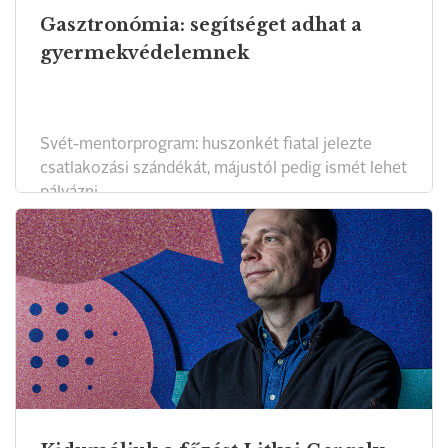
Gasztronómia: segítséget adhat a
gyermekvédelemnek
Svét-mentorprogram: huszonkét fiatal jelezte
csatlakozási szándékát, májustól pedig ismét lehet
pályázni.