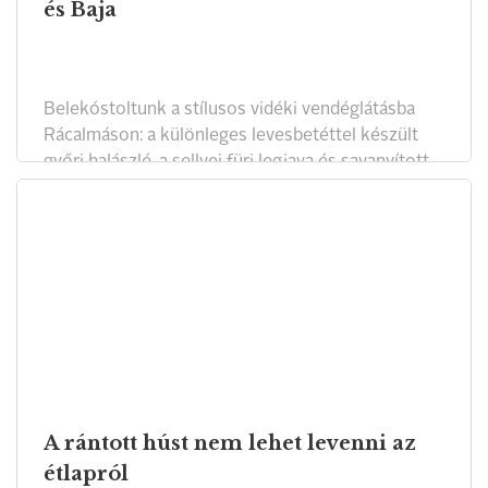
és Baja
Belekóstoltunk a stílusos vidéki vendéglátásba
Rácalmáson: a különleges levesbetéttel készült
győri halászlé, a sellyei fürj legjava és savanyított
almás sör sem maradhatott ki.
A rántott húst nem lehet levenni az
étlapról