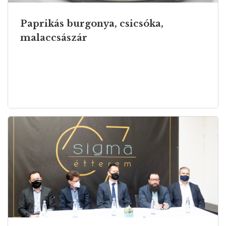
Paprikás burgonya, csicsóka,
malaccsászár