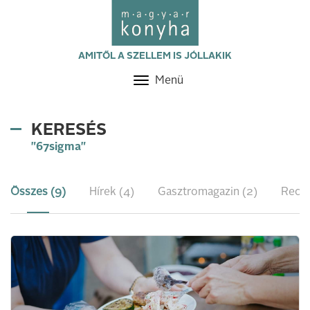
AMITŐL A SZELLEM IS JÓLLAKIK
Menü
Toggle
navigation
KERESÉS
"67sigma"
Összes (9)
Hírek (4)
Gasztromagazin (2)
Recep