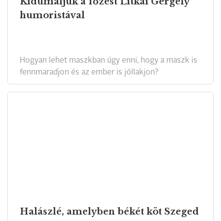
Kidumáljuk a főzést Litkai Gergely
humoristával
Hogyan lehet maszkban úgy enni, hogy a maszk is
fennmaradjon és az ember is jóllakjon?
Halászlé, amelyben békét köt Szeged