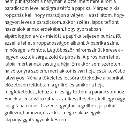
nem puhítgatom a hagymán előtte, mert mire elforr a
paradicsom leve, addigra szétfő a paprika. Márpedig kis
roppanás kell, hogy maradjon a végén. Ha azt látom, hogy
nagyon leves a paradicsom, akkor széles, lapos teflont
használok annak érdekében, hogy gyorsabban
elpárologjon a víz - mielőtt a paprika teljesen puhára fő,
ezzel is lehet a roppanósságon állítani. A paprika színe,
minősége is fontos. Legtöbbször háromszínűt keresek -
legyen köztük sárga, zöld és piros is. A piros nem lehet
kápia, mert annak vastag a héja. Én akkor sem szeretem,
ha vékonyra szelem, mert akkor is van héja, csak kevésbé
látványos. Néha a tökéletes lecsóra törekedve a paprikát
előzetesen feldobtam a grillre, és amikor a héja
megfeketedett, lehúztam, és így tettem a paradicsomhoz.
Ennek a lecsóváltozatnak az elkészítéséhez kell egy nagy
adag fanatizmus: faszenet gyújtani a grillhez, paprikát
grillezni, hámozni, és akkor még csak az egyik
alapanyaggal vagyunk készen.