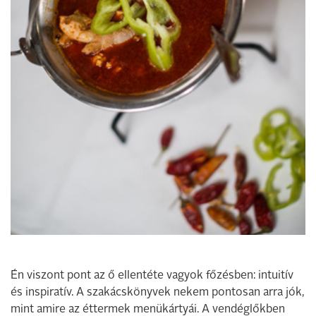
Én viszont pont az ő ellentéte vagyok főzésben: intuitív
és inspiratív. A szakácskönyvek nekem pontosan arra jók,
mint amire az éttermek menükártyái. A vendéglőkben