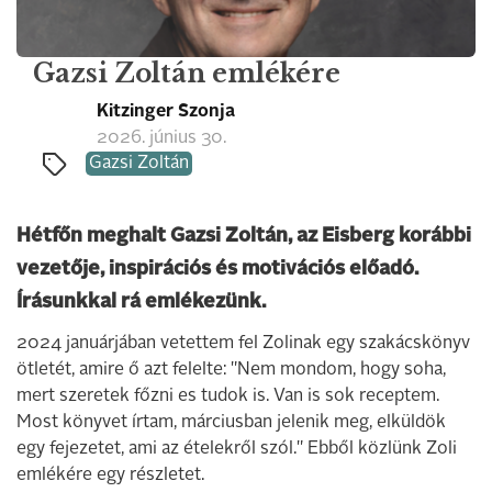
Gazsi Zoltán emlékére
Kitzinger Szonja
2026. június 30.
Gazsi Zoltán
Hétfőn meghalt Gazsi Zoltán, az Eisberg korábbi
vezetője, inspirációs és motivációs előadó.
Írásunkkal rá emlékezünk.
2024 januárjában vetettem fel Zolinak egy szakácskönyv
ötletét, amire ő azt felelte: "Nem mondom, hogy soha,
mert szeretek főzni es tudok is. Van is sok receptem.
Most könyvet írtam, márciusban jelenik meg, elküldök
egy fejezetet, ami az ételekről szól." Ebből közlünk Zoli
emlékére egy részletet.