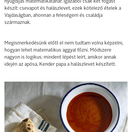
nyugdíjas matematikatanár. Igazából csak két fogást
készít: csevapot és halászlevet, ezek kötelező ételek a
Vajdaságban, ahonnan a feleségem és családja
származnak.
Megismerkedésünk előtt el nem tudtam volna képzelni,
hogyan lehet matematikus aggyal főzni. Módszere
nagyon is logikus: mindent lépést leírt, amikor annak
idején az apósa, Kender papa a halászlevet készített.