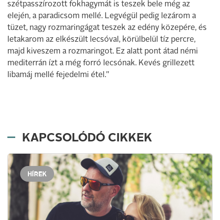
szétpasszírozott fokhagymát is teszek bele még az
elején, a paradicsom mellé. Legvégül pedig lezárom a
tüzet, nagy rozmaringágat teszek az edény közepére, és
letakarom az elkészült lecsóval, körülbelül tíz percre,
majd kiveszem a rozmaringot. Ez alatt pont átad némi
mediterrán ízt a még forró lecsónak. Kevés grillezett
libamáj mellé fejedelmi étel."
KAPCSOLÓDÓ CIKKEK
HÍREK