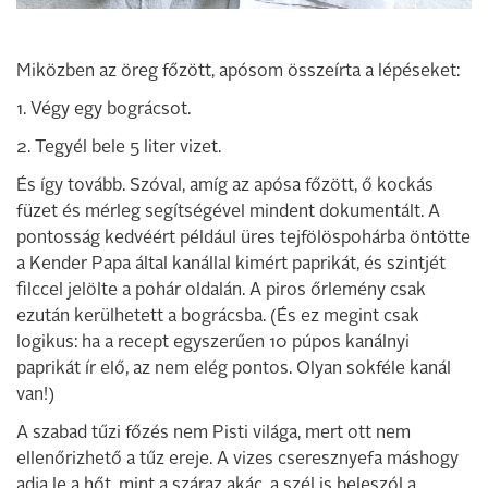
Miközben az öreg főzött, apósom összeírta a lépéseket:
1. Végy egy bográcsot.
2. Tegyél bele 5 liter vizet.
És így tovább. Szóval, amíg az apósa főzött, ő kockás
füzet és mérleg segítségével mindent dokumentált. A
pontosság kedvéért például üres tejfölöspohárba öntötte
a Kender Papa által kanállal kimért paprikát, és szintjét
filccel jelölte a pohár oldalán. A piros őrlemény csak
ezután kerülhetett a bográcsba. (És ez megint csak
logikus: ha a recept egyszerűen 10 púpos kanálnyi
paprikát ír elő, az nem elég pontos. Olyan sokféle kanál
van!)
A szabad tűzi főzés nem Pisti világa, mert ott nem
ellenőrizhető a tűz ereje. A vizes cseresznyefa máshogy
adja le a hőt, mint a száraz akác, a szél is beleszól a