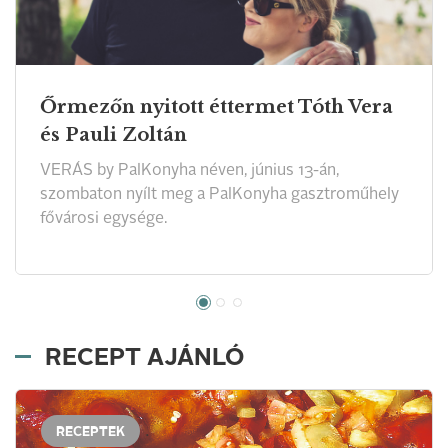
Őrmezőn nyitott éttermet Tóth Vera
és Pauli Zoltán
VERÁS by PalKonyha néven, június 13-án,
szombaton nyílt meg a PalKonyha gasztroműhely
fővárosi egysége.
RECEPT AJÁNLÓ
RECEPTEK