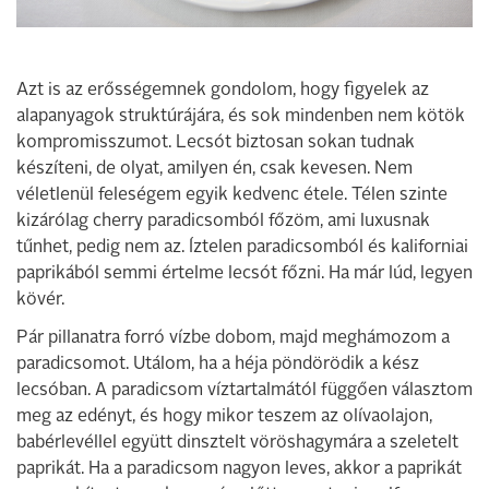
Azt is az erősségemnek gondolom, hogy figyelek az
alapanyagok struktúrájára, és sok mindenben nem kötök
kompromisszumot. Lecsót biztosan sokan tudnak
készíteni, de olyat, amilyen én, csak kevesen. Nem
véletlenül feleségem egyik kedvenc étele. Télen szinte
kizárólag cherry paradicsomból főzöm, ami luxusnak
tűnhet, pedig nem az. Íztelen paradicsomból és kaliforniai
paprikából semmi értelme lecsót főzni. Ha már lúd, legyen
kövér.
Pár pillanatra forró vízbe dobom, majd meghámozom a
paradicsomot. Utálom, ha a héja pöndörödik a kész
lecsóban. A paradicsom víztartalmától függően választom
meg az edényt, és hogy mikor teszem az olívaolajon,
babérlevéllel együtt dinsztelt vöröshagymára a szeletelt
paprikát. Ha a paradicsom nagyon leves, akkor a paprikát