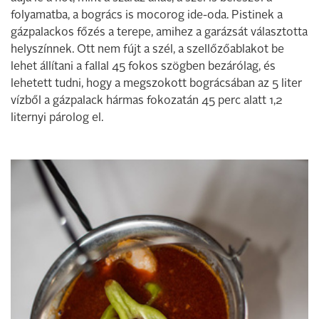
folyamatba, a bogrács is mocorog ide-oda. Pistinek a
gázpalackos főzés a terepe, amihez a garázsát választotta
helyszínnek. Ott nem fújt a szél, a szellőzőablakot be
lehet állítani a fallal 45 fokos szögben bezárólag, és
lehetett tudni, hogy a megszokott bográcsában az 5 liter
vízből a gázpalack hármas fokozatán 45 perc alatt 1,2
liternyi párolog el.