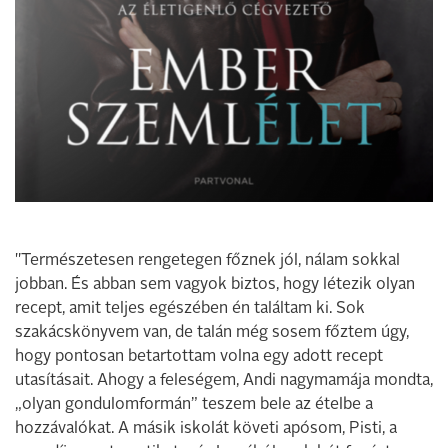
"Természetesen rengetegen főznek jól, nálam sokkal
jobban. És abban sem vagyok biztos, hogy létezik olyan
recept, amit teljes egészében én találtam ki. Sok
szakácskönyvem van, de talán még sosem főztem úgy,
hogy pontosan betartottam volna egy adott recept
utasításait. Ahogy a feleségem, Andi nagymamája mondta,
„olyan gondulomformán” teszem bele az ételbe a
hozzávalókat. A másik iskolát követi apósom, Pisti, a