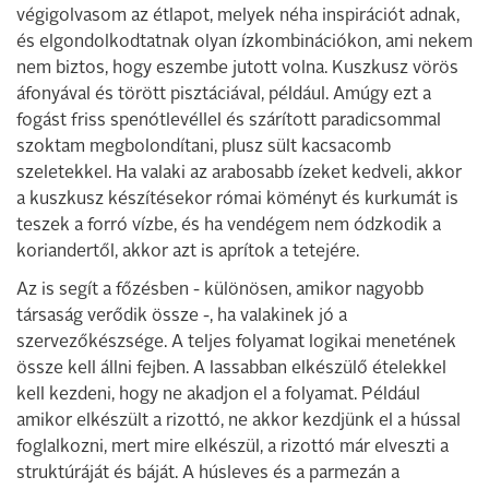
végigolvasom az étlapot, melyek néha inspirációt adnak,
és elgondolkodtatnak olyan ízkombinációkon, ami nekem
nem biztos, hogy eszembe jutott volna. Kuszkusz vörös
áfonyával és törött pisztáciával, például. Amúgy ezt a
fogást friss spenótlevéllel és szárított paradicsommal
szoktam megbolondítani, plusz sült kacsacomb
szeletekkel. Ha valaki az arabosabb ízeket kedveli, akkor
a kuszkusz készítésekor római köményt és kurkumát is
teszek a forró vízbe, és ha vendégem nem ódzkodik a
koriandertől, akkor azt is aprítok a tetejére.
Az is segít a főzésben - különösen, amikor nagyobb
társaság verődik össze -, ha valakinek jó a
szervezőkészsége. A teljes folyamat logikai menetének
össze kell állni fejben. A lassabban elkészülő ételekkel
kell kezdeni, hogy ne akadjon el a folyamat. Például
amikor elkészült a rizottó, ne akkor kezdjünk el a hússal
foglalkozni, mert mire elkészül, a rizottó már elveszti a
struktúráját és báját. A húsleves és a parmezán a