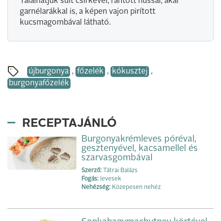
Tálalhatjuk sült csirkével, rántott hússal, akár
garnélarákkal is, a képen vajon pirított
kucsmagombával látható.
újburgonya
,
főzelék
,
kókusztej
,
burgonyafőzelék
RECEPTAJÁNLÓ
Burgonyakrémleves póréval,
gesztenyével, kacsamellel és
szarvasgombával
Szerző:
Tátrai Balázs
Fogás:
levesek
Nehézség:
Közepesen nehéz