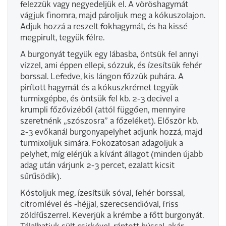
felezzük vagy negyedeljük el. A vöröshagymát
vágjuk finomra, majd pároljuk meg a kókuszolajon.
Adjuk hozzá a reszelt fokhagymát, és ha kissé
megpirult, tegyük félre.
A burgonyát tegyük egy lábasba, öntsük fel annyi
vízzel, ami éppen ellepi, sózzuk, és ízesítsük fehér
borssal. Lefedve, kis lángon főzzük puhára. A
pirított hagymát és a kókuszkrémet tegyük
turmixgépbe, és öntsük fel kb. 2-3 decivel a
krumpli főzővizéből (attól függően, mennyire
szeretnénk „szószosra” a főzeléket). Először kb.
2-3 evőkanál burgonyapelyhet adjunk hozzá, majd
turmixoljuk simára. Fokozatosan adagoljuk a
pelyhet, míg elérjük a kívánt állagot (minden újabb
adag után várjunk 2-3 percet, ezalatt kicsit
sűrűsödik).
Kóstoljuk meg, ízesítsük sóval, fehér borssal,
citromlével és -héjjal, szerecsendióval, friss
zöldfűszerrel. Keverjük a krémbe a főtt burgonyát.