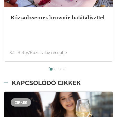
Rózsadzsemes brownie batátaliszttel
Káli Betty/Rózsavilág receptje
KAPCSOLÓDÓ CIKKEK
CIKKEK