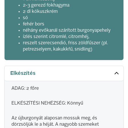
2-3 gerezd fokhagyma
2 dl kókuszkrém
só
fehér bors
néhány evőkanál szárított burgonyapehely
ízlés szerint citromlé, citromhéj,
reszelt szerecsendió, friss zöldfűszer (pl.
petrezselyem, kakukkfű, snidling)
Elkészítés
ADAG: 2 főre
ELKÉSZÍTÉSI NEHÉZSÉG: Könnyű
Az újburgonyát alaposan mossuk meg, és
dörzsöljük le a héját. A nagyobb szemeket