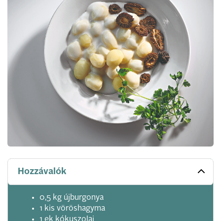
Hozzávalók
0,5 kg újburgonya
1 kis vöröshagyma
1 ek kókuszolaj