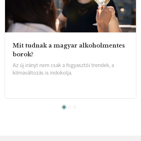
Mit tudnak a magyar alkoholmentes
borok?
Az új irányt nem csak a fogyasztói trendek, a
klímaváltozás is indokolja.