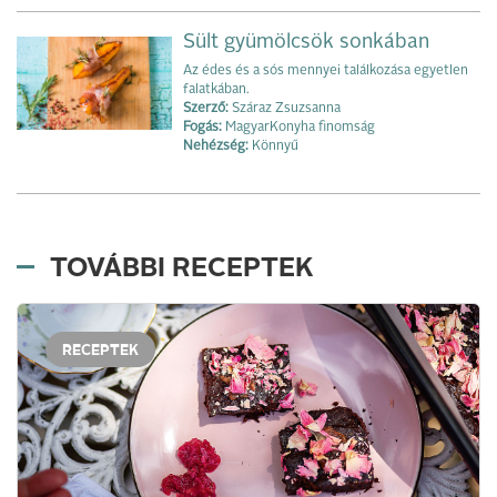
Sült gyümölcsök sonkában
Az édes és a sós mennyei találkozása egyetlen
falatkában.
Szerző:
Száraz Zsuzsanna
Fogás:
MagyarKonyha finomság
Nehézség:
Könnyű
TOVÁBBI RECEPTEK
RECEPTEK