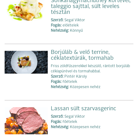
Sonkahagymachutney körtével,
taleggio sajttal, sült leveles
tésztán
Szerző:
Segal Viktor
Fogás:
előételek
Nehézség:
Könnyű
Borjúláb & velő terrine,
céklatextúrák, tormahab
Friss zöldfűszerekkel készülő, rántott borjúláb
céklapürével és tormahabbal.
Szerző:
Pintér Károly
Fogás:
főételek
Nehézség:
Közepesen nehéz
Lassan sült szarvasgerinc
Szerző:
Segal Viktor
Fogás:
főételek
Nehézség:
Közepesen nehéz